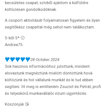
becsületes csapat, szívből ajánlom a külföldre
költözésen gondolkodóknak.
A csoport aktivitását folyamatosan figyelem és ilyen
segítőkész csapattal még sehol nem találkoztam.
5-ből 5* 🙂
Andrea75
28 October 2024
Sok hasznos informàciòhoz jutottunk, mindent
elovastunk megnèztünk mielött döntöttünk hovà
költözünk ès hol vàllalunk munkàt ès ki tud ebben
segíteni. Itt meg is említenèm Zsuzsit ès Petràt, profi
ès teljeskörű munkavàllalòi vízum ügyintèzès.
Köszönjük 😘