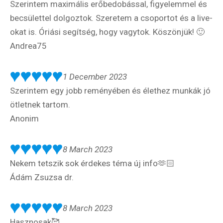
Szerintem maximális erőbedobással, figyelemmel és
becsülettel dolgoztok. Szeretem a csoportot és a live-
okat is. Óriási segítség, hogy vagytok. Köszönjük! 🙂
Andrea75
1 December 2023
Szerintem egy jobb reményében és élethez munkák jó
ötletnek tartom.
Anonim
8 March 2023
Nekem tetszik sok érdekes téma új info🫶🏻
Ádám Zsuzsa dr.
8 March 2023
Hasznosak🥰