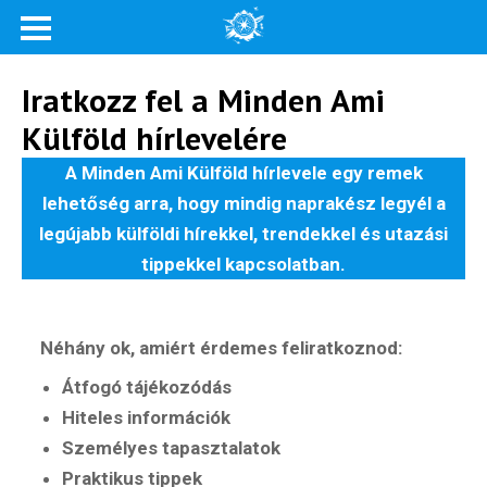
Iratkozz fel a Minden Ami
Külföld hírlevelére
A Minden Ami Külföld hírlevele egy remek
lehetőség arra, hogy mindig naprakész legyél a
legújabb külföldi hírekkel, trendekkel és utazási
tippekkel kapcsolatban.
Néhány ok, amiért érdemes feliratkoznod:
Átfogó tájékozódás
Hiteles információk
Személyes tapasztalatok
Praktikus tippek