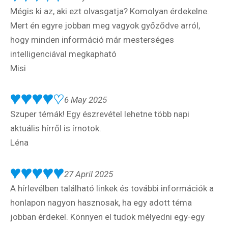
Mégis ki az, aki ezt olvasgatja? Komolyan érdekelne.
Mert én egyre jobban meg vagyok győződve arról,
hogy minden információ már mesterséges
Hírlevél
intelligenciával megkapható
Misi
Email Cím
*
6 May 2025
Szuper témák! Egy észrevétel lehetne több napi
Válaszd ki az ajándékod amit
aktuális hírről is írnotok.
most ingyen megkapsz Tőlünk!
Léna
Világkörüli
ízutazás
27 April 2025
A hírlevélben található linkek és további információk a
Külföldre
honlapon nagyon hasznosak, ha egy adott téma
Költözünk!
jobban érdekel. Könnyen el tudok mélyedni egy-egy
Kaland -