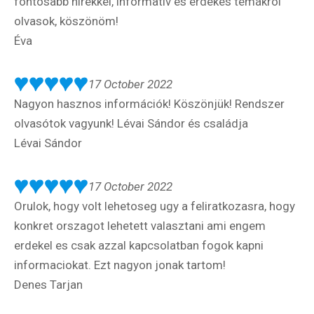
fontosabb hírekkel, informatív és érdekes témákról
olvasok, köszönöm!
Éva
17 October 2022
Nagyon hasznos információk! Köszönjük! Rendszer
olvasótok vagyunk! Lévai Sándor és családja
Lévai Sándor
17 October 2022
Orulok, hogy volt lehetoseg ugy a feliratkozasra, hogy
konkret orszagot lehetett valasztani ami engem
erdekel es csak azzal kapcsolatban fogok kapni
informaciokat. Ezt nagyon jonak tartom!
Denes Tarjan