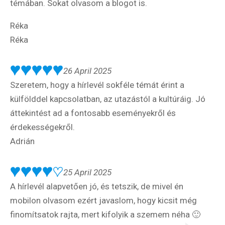
játék -
témában. Sokat olvasom a blogot is.
kockázat
Réka
100
Réka
Utazási
Élmény
poszter
26 April 2025
Szeretem, hogy a hírlevél sokféle témát érint a
külfölddel kapcsolatban, az utazástól a kultúráig. Jó
áttekintést ad a fontosabb eseményekről és
érdekességekről.
Feliratkozom
Adrián
25 April 2025
Felhasználási feltételek
A hírlevél alapvetően jó, és tetszik, de mivel én
mobilon olvasom ezért javaslom, hogy kicsit még
finomítsatok rajta, mert kifolyik a szemem néha 🙂