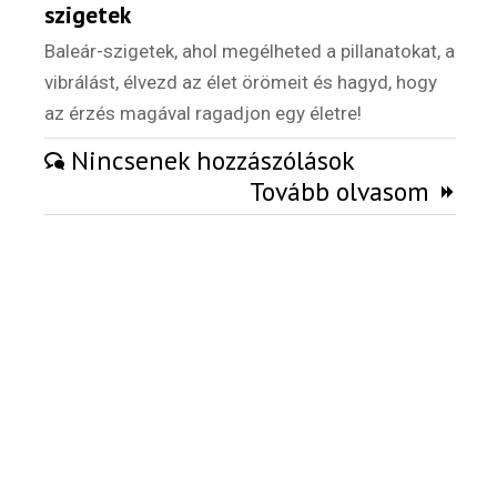
szigetek
Külföldi munkaajánlatok
Baleár-szigetek, ahol megélheted a pillanatokat, a
vibrálást, élvezd az élet örömeit és hagyd, hogy
az érzés magával ragadjon egy életre!
Nincsenek hozzászólások
Tovább olvasom
Hírlevél
Email Cím
*
Válaszd ki az ajándékod amit
most ingyen megkapsz Tőlünk!