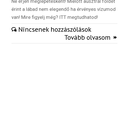
Ne érjen meglepetésként! Mielőtt ausztrál földet
Külföldi munkaajánlatok
érint a lábad nem elegendő ha érvényes vízumod
van! Mire figyelj még? ITT megtudhatod!
Nincsenek hozzászólások
Tovább olvasom
Hírlevél
Email Cím
*
Válaszd ki az ajándékod amit
most ingyen megkapsz Tőlünk!