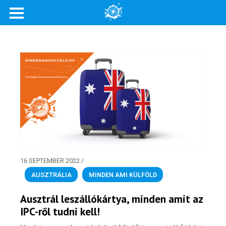
Rólunk
Külföldre költöznék!
Szakértőink
Beutazási engedélyek
Online bolt
Rendezvények
16 SEPTEMBER 2022
/
BLOG
AUSZTRÁLIA
,
MINDEN AMI KÜLFÖLD
Partnerprogram
Ausztrál leszállókártya, minden amit az
IPC-ről tudni kell!
Oszd meg történeted!