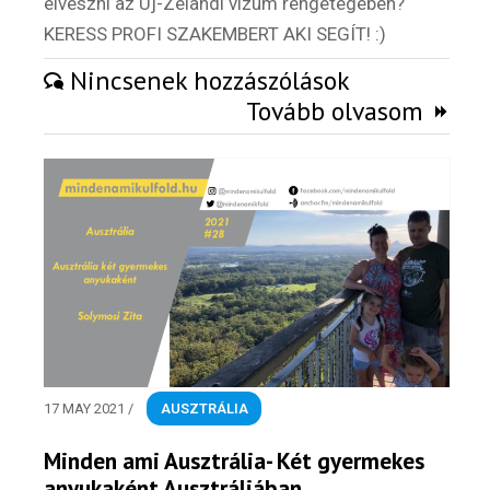
elveszni az Új-Zélandi vízum rengetegében?
KERESS PROFI SZAKEMBERT AKI SEGÍT! :)
Külföldi munkaajánlatok
Nincsenek hozzászólások
Tovább olvasom
Hírlevél
Email Cím
*
17 MAY 2021
/
AUSZTRÁLIA
Válaszd ki az ajándékod amit
most ingyen megkapsz Tőlünk!
Minden ami Ausztrália- Két gyermekes
anyukaként Ausztráliában