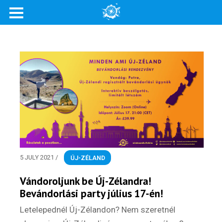
Rólunk
Külföldre költöznék!
Szakértőink
Beutazási engedélyek
Online bolt
Rendezvények
5 JULY 2021
/
ÚJ-ZÉLAND
BLOG
Vándoroljunk be Új-Zélandra!
Bevándorlási party július 17-én!
Partnerprogram
Letelepednél Új-Zélandon? Nem szeretnél
Oszd meg történeted!