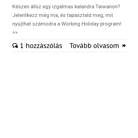
Készen állsz egy izgalmas kalandra Taiwanon?
Külföldi munkaajánlatok
Jelentkezz még ma, és tapasztald meg, mit
nyújthat számodra a Working Holiday program!
>>
1 hozzászólás
Tovább olvasom
Hírlevél
Email Cím
*
Válaszd ki az ajándékod amit
most ingyen megkapsz Tőlünk!