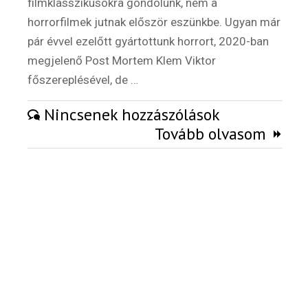
filmklasszikusokra gondolunk, nem a
Külföldi munkaajánlatok
horrorfilmek jutnak először eszünkbe. Ugyan már
pár évvel ezelőtt gyártottunk horrort, 2020-ban
megjelenő Post Mortem Klem Viktor
főszereplésével, de …
Nincsenek hozzászólások
Tovább olvasom
Hírlevél
Email Cím
*
Válaszd ki az ajándékod amit
most ingyen megkapsz Tőlünk!