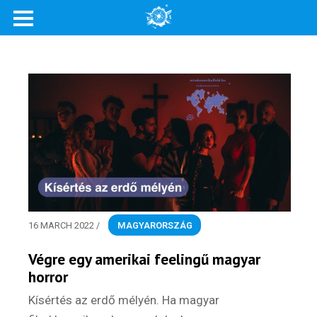
Rólunk
Külföldre költöznék!
Szakértőink
Beutazási engedélyek
Online bolt
Rendezvények
16 MARCH 2022
/
MAGYARORSZÁG
BLOG
Végre egy amerikai feelingű magyar
horror
Partnerprogram
Kísértés az erdő mélyén. Ha magyar
Oszd meg történeted!