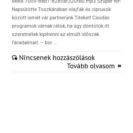
ee8a-7009-88b1-828caf320fb0.mp3 Szuper hír!
Napsütötte Toszkánában olajfák és ciprusok
Külföldi munkaajánlatok
között ismét vár partnerünk Titeket! Csodás
programok várnak rátok, ha úgy döntötök itt
szeretnétek kipihenni az elmúlt időszak
fáradalmait. – bor …
Nincsenek hozzászólások
Tovább olvasom
Hírlevél
Email Cím
*
Válaszd ki az ajándékod amit
most ingyen megkapsz Tőlünk!