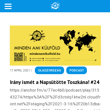
Rólunk
Külföldre költöznék!
Szakértőink
Beutazási engedélyek
Online bolt
17 APRIL 2021
/
OLASZORSZÁG
,
PODCAST
Rendezvények
Irány ismét a Napsütötte Toszkána! #24
BLOG
https://anchor.fm/s/77ec4b0/podcast/play/315
Partnerprogram
43274/https%3A%2F%2Fd3ctxlq1ktw2nl.cloudfr
ont.net%2Fstaging%2F2021-3-16%2F20b13dba-
Oszd meg történeted!