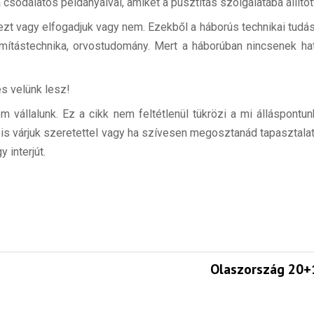
sodálatos példányaival, amiket a pusztítás szolgálatába állítot
ezt vagy elfogadjuk vagy nem. Ezekből a háborús technikai tudás
mítástechnika, orvostudomány. Mert a háborúban nincsenek hat
és velünk lesz!
 vállalunk. Ez a cikk nem feltétlenül tükrözi a mi álláspontun
t is várjuk szeretettel vagy ha szívesen megosztanád tapasztal
 interjút.
Olaszország 20+