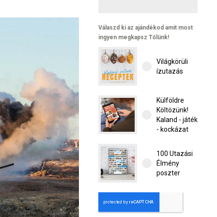
Válaszd ki az ajándékod amit most
ingyen megkapsz Tőlünk!
Világkörüli
ízutazás
Külföldre
Költözünk!
Kaland - játék
- kockázat
100 Utazási
Élmény
poszter