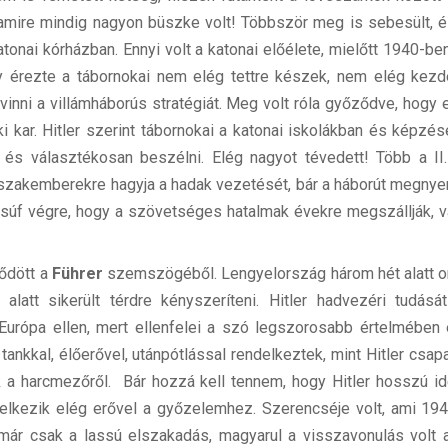
 amire mindig nagyon büszke volt! Többször meg is sebesült, 
tonai kórházban. Ennyi volt a katonai előélete, mielőtt 1940-
y érezte a tábornokai nem elég tettre készek, nem elég ke
inni a villámháborús stratégiát. Meg volt róla győződve, hogy e
ki kar. Hitler szerint tábornokai a katonai iskolákban és képz
 és választékosan beszélni. Elég nagyot tévedett! Több a II
szakemberekre hagyja a hadak vezetését, bár a háborút megnyer
súf végre, hogy a szövetséges hatalmak évekre megszállják, váro
ődött a
Führer
szemszögéből. Lengyelország három hét alatt om
alatt sikerült térdre kényszeríteni. Hitler hadvezéri tudásá
 Európa ellen, mert ellenfelei a szó legszorosabb értelmében 
tankkal, élőerővel, utánpótlással rendelkeztek, mint Hitler csapa
 a harcmezőről. Bár hozzá kell tennem, hogy Hitler hosszú ide
lkezik elég erővel a győzelemhez. Szerencséje volt, ami 1942-
már csak a lassú elszakadás, magyarul a visszavonulás volt