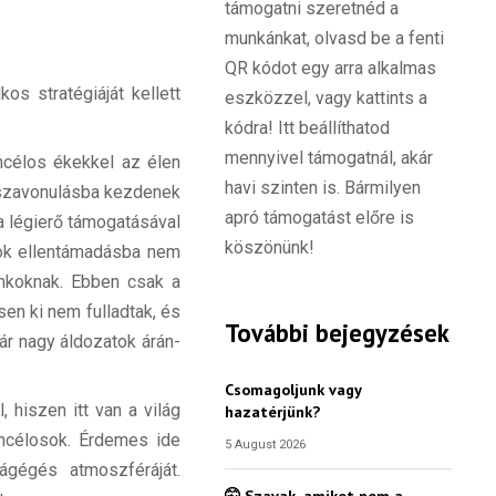
támogatni szeretnéd a
munkánkat, olvasd be a fenti
QR kódot egy arra alkalmas
s stratégiáját kellett
eszközzel, vagy kattints a
kódra! Itt beállíthatod
mennyivel támogatnál, akár
ncélos ékekkel az élen
havi szinten is. Bármilyen
isszavonulásba kezdenek
apró támogatást előre is
a légierő támogatásával
köszönünk!
sok ellentámadásba nem
ankoknak. Ebben csak a
en ki nem fulladtak, és
További bejegyzések
ár nagy áldozatok árán-
.
Csomagoljunk vagy
hiszen itt van a világ
hazatérjünk?
ncélosok. Érdemes ide
5 August 2026
ágégés atmoszféráját.
🤫 Szavak, amiket nem a