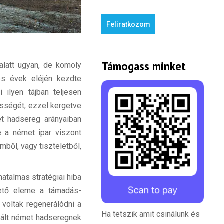
Feliratkozom
Támogass minket
 alatt ugyan, de komoly
es évek eléjén kezdte
 ilyen tájban teljesen
ességét, ezzel kergetve
et hadsereg arányaiban
e a német ipar viszont
ből, vagy tiszteletből,
hatalmas stratégiai hiba
vető eleme a támadás-
 voltak regenerálódni a
Ha tetszik amit csinálunk és
znált német hadseregnek