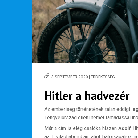
|
3 SEPTEMBER 2020
ÉRDEKESSÉG
Hitler a hadvezér
Az emberiség történetének talán eddigi
le
Lengyelország elleni német támadással ind
Már a cím is elég csalóka hiszen
Adolf Hi
az I. világháborúban, ahol bátorságához n