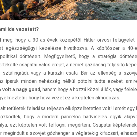
 ami ide vezetett?
ul meg, hogy a 30-as évek közepétől Hitler orvosi felügyelet
zt egészségügyi kezelésre hivatkozva. A kábítószer a 40-
litikai döntéseit. Megfigyelhető, hogy a stratégia döntései
lértékelte csapatai valós erejét, a német gazdaság teljesítő kép
sztálingrádi, vagy a kurszki csata. Bár az ellenség a szovj
 iparuk minden nehézség nélkül pótolni tudta ezeket, amir
 volt a nagy gond,
hanem hogy a hozzá közel állók, vagy félelem
gyelmeztetni, hogy hova vezet ez a képtelen álmodozás.
lt területek feladása teljesen elképzelhetetlen volt! Ismét egy 
 győzködték, hogy a modern páncélos hadviselés egyik alap
a, ezt képtelen volt felfogni, megérteni. Csapatai képtelenek
 megindult a szovjet gőzhenger a végletekig kifacsart, elhas