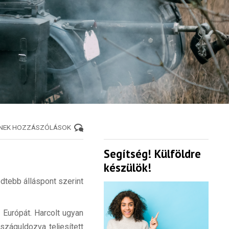
ENEK HOZZÁSZÓLÁSOK
Segítség! Külföldre
készülök!
jedtebb álláspont szerint
Európát. Harcolt ugyan
száguldozva teljesített