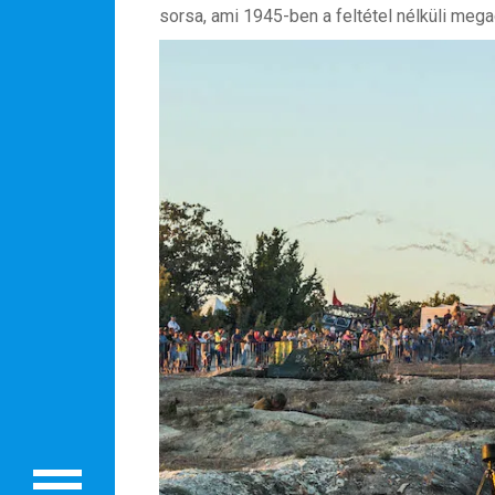
sorsa, ami 1945-ben a feltétel nélküli me
Rólunk
Külföldre költöznék!
Szakértőink
Beutazási engedélyek
Online bolt