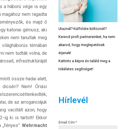
és a háború vége is egy
ben magához nem ragadta
zdeményezők, és majd ő
Utaznál? Külföldre költöznél?
gy katonai géniusz, aki
Keresd profi partnereinket, ha nem
éseken nem tanultak meg
akarod, hogy meglepetések
. világháborús témában
ni nem tudták volna, de
érjenek!
sait, infrastruktúráját
Kattints a képre és találd meg a
tökéletes segítséget!
lott össze hadai alatt,
t dicséri? Nem! Óriási
elszerencsétlenkedték,
Hírlevél
tai, de az arroganciájuk
ig vacillált azon, hogy
ig ki is tartott! Ekkor
Email Cím
*
 a „fényes”
Wehrmacht