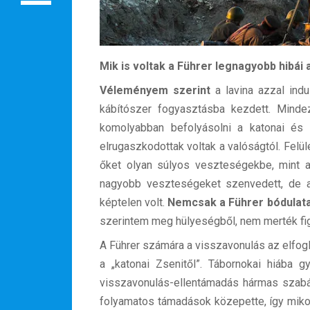
Rendezvények
BLOG
Mik is voltak a Führer legnagyobb hibái
Partnerprogram
Véleményem szerint
a lavina azzal ind
Oszd meg történeted!
kábítószer fogyasztásba kezdett. Minde
komolyabban befolyásolni a katonai és po
Külföldi munkaajánlatok
elrugaszkodottak voltak a valóságtól. Felü
őket olyan súlyos veszteségekbe, mint a 
nagyobb veszteségeket szenvedett, de az
képtelen volt.
Nemcsak a Führer bódulata
szerintem meg hülyeségből, nem merték fi
A Führer számára a visszavonulás az elfogla
a „katonai Zsenitől”. Tábornokai hiába
visszavonulás-ellentámadás hármas szabály
folyamatos támadások közepette, így mikor