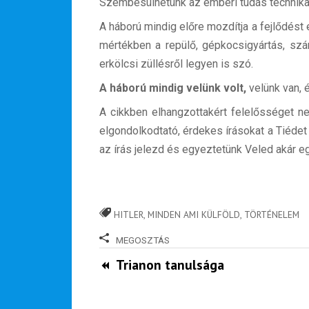
Szembesülhetünk az emberi tudás technika c
A háború mindig előre mozdítja a fejlődést 
mértékben a repülő, gépkocsigyártás, szá
erkölcsi züllésről legyen is szó.
A háború mindig velünk volt,
velünk van, 
A cikkben elhangzottakért felelősséget nem
Hírlevél
elgondolkodtató, érdekes írásokat a Tiéde
az írás jelezd és egyeztetünk Veled akár egy
Email Cím
*
HITLER
,
MINDEN AMI KÜLFÖLD
,
TÖRTÉNELEM
Válaszd ki az ajándékod amit
most ingyen megkapsz Tőlünk!
MEGOSZTÁS
Trianon tanulsága
Világkörüli
ízutazás