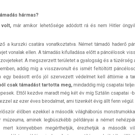
entámadás hármas?
volt,
már amikor lehetősége adódott rá és nem Hitler öngyilko
ző a kurszki csatára vonatkoztatva. Német támadó haderő pá
vjet vonalak ellen. A támadás kifulladása előtt a páncélosok v
zovjeteket. A megszerzett területet a gyalogság és a tüzérség 
zemben, addig míg a visszavonult és ismét feltöltött páncélo
gy beásott erős jól szervezett védelmet kell áttörnie a t
ból csak támadást tartotta meg,
mindaddig míg csapatai teljes
épesek. Ettől kezdve maradt még két év míg Sztálin csapatai -b
zzel az ezer éves birodalmat, ami tizenkét évig állt fenn végül
lőször élőben ezekkel a második világháborús monstrumokkal, 
er múzeuma, aminek legbüszkébb példányai a német nehézpá
, mert könnyebben megérthetjük, érezhetjük a második vil