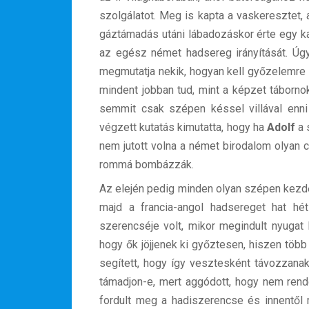
szolgálatot. Meg is kapta a vaskeresztet,
gáztámadás utáni lábadozáskor érte egy ka
az egész német hadsereg irányítását. Úg
megmutatja nekik, hogyan kell győzelemre v
mindent jobban tud, mint a képzet táborno
semmit csak szépen késsel villával enni
végzett kutatás kimutatta, hogy ha
Adolf
a 
nem jutott volna a német birodalom olyan c
rommá bombázzák.
Az elején pedig minden olyan szépen kezd
majd a francia-angol hadsereget hat hét 
szerencséje volt, mikor megindult nyugat
hogy ők jöjjenek ki győztesen, hiszen több 
segített, hogy így vesztesként távozzanak
támadjon-e, mert aggódott, hogy nem rende
fordult meg a hadiszerencse és innentől 