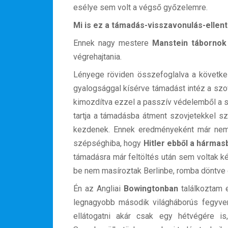
esélye sem volt a végső győzelemre.
Mi is ez a támadás-visszavonulás-ell
Ennek nagy mestere
Manstein tábornok 
végrehajtania.
Lényege röviden összefoglalva a követke
gyalogsággal kísérve támadást intéz a szo
kimozdítva ezzel a passzív védelemből a s
tartja a támadásba átment szovjetekkel s
kezdenek. Ennek eredményeként már nem e
szépséghiba, hogy
Hitler ebből a hármas
támadásra már feltöltés után sem voltak k
be nem masíroztak Berlinbe, romba döntve e
Én az Angliai
Bowingtonban
találkoztam e
legnagyobb második világháborús fegyv
ellátogatni akár csak egy hétvégére is