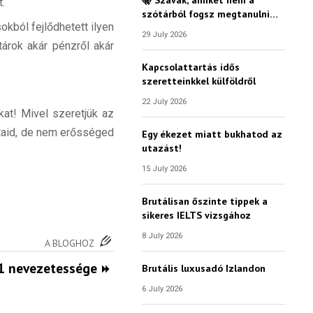
t.
szótárból fogsz megtanulni…
okból fejlődhetett ilyen
29 July 2026
árok akár pénzről akár
Kapcsolattartás idős
szeretteinkkel külföldről
22 July 2026
kat! Mivel szeretjük az
ataid, de nem erősséged
Egy ékezet miatt bukhatod az
utazást!
15 July 2026
Brutálisan őszinte tippek a
sikeres IELTS vizsgához
8 July 2026
A BLOGHOZ
1 nevezetessége
Brutális luxusadó Izlandon
6 July 2026