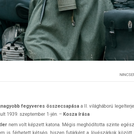
NINCS
gnagyobb fegyveres összecsapása
a II. világháború legelter
ult 1939. szeptember 1-jén. –
Kosza írása
tler
nem volt képzett katona. Mégis meghódította szinte egész 
em is férhetett kétség, hiszen futárként a lövészárkok között 