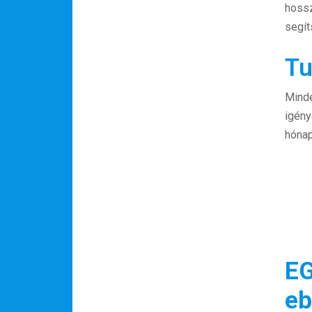
hoss
segít
Tu
Minde
igény
hónap
Hírlevél
EG
e
Email Cím
*