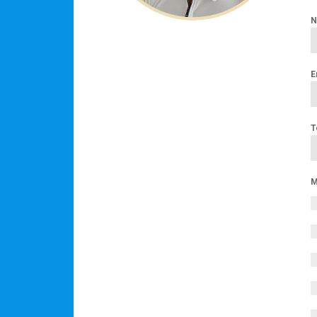
N
E
T
M