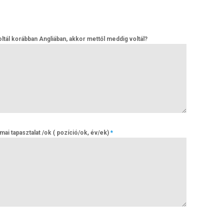
ltál korábban Angliában, akkor mettől meddig voltál?
ai tapasztalat /ok ( pozíció/ok, év/ek)
*