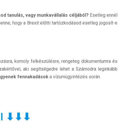
od tanulás, vagy munkavállalás céljából?
Esetleg ennél
nne, hogy a Brexit előtti tartózkodásod esetleg jogosít-e
ozásra, komoly felkészülésre, rengeteg dokumentumra és
akértővel, aki segítségedre lehet a Számodra leginkább
 legyenek fennakadások
a vízumügyintézés során.
val ⬇⬇⬇