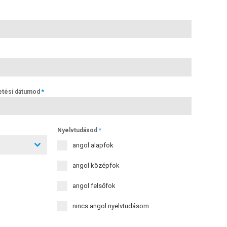
etési dátumod
*
Nyelvtudásod
*
angol alapfok
angol középfok
angol felsőfok
nincs angol nyelvtudásom