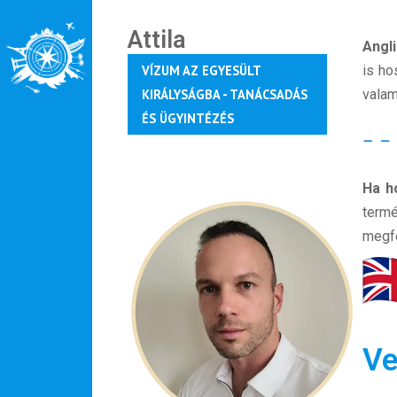
Attila
Angli
VÍZUM AZ EGYESÜLT
is ho
KIRÁLYSÁGBA - TANÁCSADÁS
valam
ÉS ÜGYINTÉZÉS
Ha h
termé
megfe
Ve