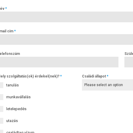
év
*
mail cím
*
elefonszám
Szül
ely szolgáltatás(ok) érdekel(nek)?
*
Családi állapot
*
tanulás
Please select an option
munkavállalás
letelepedés
utazás
családtag vízum