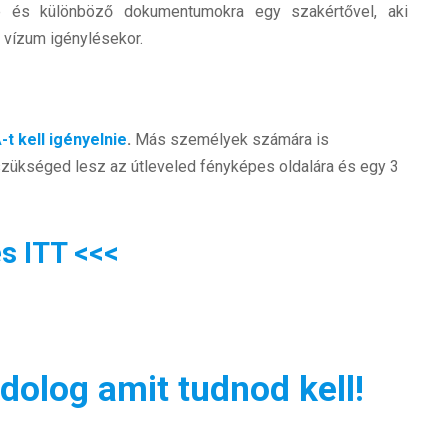
e és különböző dokumentumokra egy szakértővel, aki
 vízum igénylésekor.
-t kell igényelnie
.
Más személyek számára is
szükséged lesz az útleveled fényképes oldalára és egy 3
s ITT <<<
log amit tudnod kell!