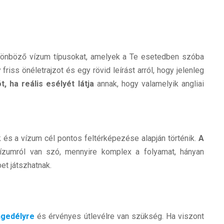
ülönböző vízum típusokat, amelyek a Te esetedben szóba
friss önéletrajzot és egy rövid leírást arról, hogy jelenleg
, ha reális esélyét látja
annak, hogy valamelyik angliai
és a vízum cél pontos feltérképezése alapján történik.
A
vízumról van szó, mennyire komplex a folyamat, hányan
et játszhatnak.
ngedélyre
és érvényes útlevélre van szükség. Ha viszont