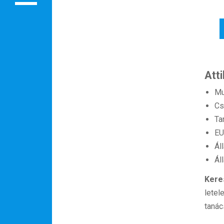
Att
Mu
Cs
Ta
EU
Ál
Ál
Kere
letel
tanác