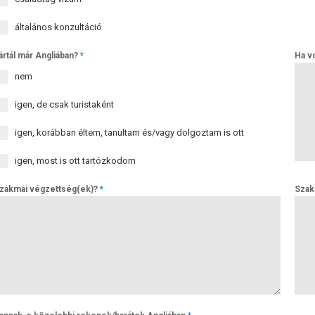
általános konzultáció
ártál már Angliában?
*
Ha vo
nem
igen, de csak turistaként
igen, korábban éltem, tanultam és/vagy dolgoztam is ott
igen, most is ott tartózkodom
zakmai végzettség(ek)?
*
Szakm