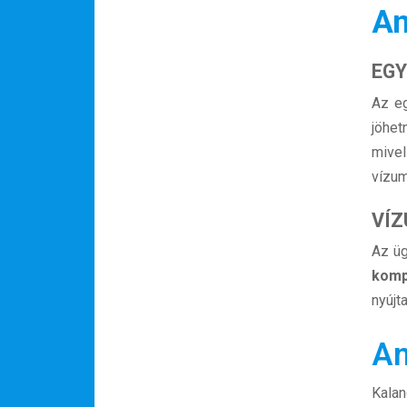
Am
EGY
Az eg
jöhet
mivel
vízum
VÍZ
Az üg
komp
nyújt
An
Kalan