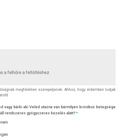
s a felhőre a feltöltéshez.
alóságnak megfelelően szerepeljenek. Ahhoz, hogy érdemben tudjak
atold.
d vagy bárki aki Veled utazna van bármilyen krónikus betegsége
 áll rendszeres gyógyszeres kezelés alatt?
*
nem
igen