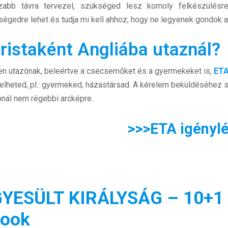
zabb távra tervezel, szükséged lesz komoly felkészülésr
ségedre lehet és tudja mi kell ahhoz, hogy ne legyenek gondok a
ristaként Angliába utaznál?
n utazónak, beleértve a csecsemőket és a gyermekeket is,
ETA
elheted, pl.: gyermeked, házastársad. A kérelem beküldéséhez 
nál nem régebbi arcképre.
>>>ETA igénylé
YESÜLT KIRÁLYSÁG – 10+1 do
book