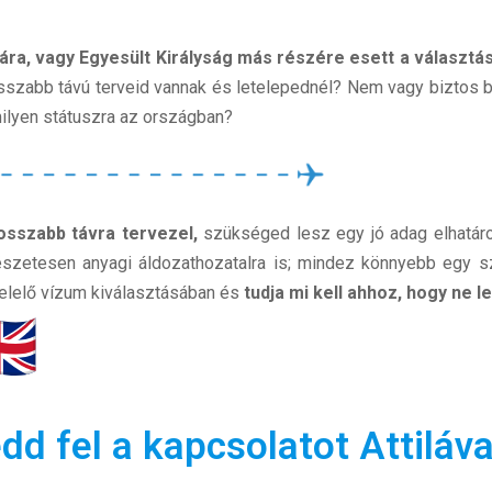
ára, vagy Egyesült Királyság más részére esett a választás
sszabb távú terveid vannak és letelepednél? Nem vagy biztos be
ilyen státuszra az országban?
osszabb távra tervezel,
szükséged lesz egy jó adag elhatár
szetesen anyagi áldozathozatalra is; mindez könnyebb egy sz
lelő vízum kiválasztásában és
tudja mi kell ahhoz, hogy ne
dd fel a kapcsolatot Attilá