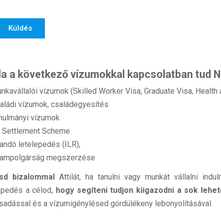
Küldés
ila a következő vízumokkal kapcsolatban tud N
nkavállalói vízumok (Skilled Worker Visa, Graduate Visa, Health 
aládi vízumok, családegyesítés
nulmányi vízumok
 Settlement Scheme
landó letelepedés (ILR),
lampolgárság megszerzése
sd bizalommal
Attilát, ha tanulni vagy munkát vállalni indu
epedés a célod,
hogy segíteni tudjon kiigazodni a sok leh
sadással és a vízumigénylésed gördülékeny lebonyolításával.