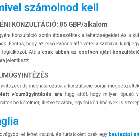
ivel számolnod kell
ÉNI KONZULTÁCIÓ: 85 GBP/alkalom
yéni konzultáció során átbeszélitek a lehetőségeidet és a k
nek. Fontos, hogy az első kapcsolatfelvétel alkalmával küldj egy 
 foglalkozol. Attila
csak abban az esetben ajánl konzultációt
ra jelentkezz.
UMÜGYINTÉZÉS
yintézési díj meghatározása a konzultáció során megbeszéltek 
lett vízumügyintézés ára
függ attól, hogy milyen típusú 
anátok be kérelmet, illetve további, egyéni körülmények is szerep
glia
dvágyból el lehet indulni, és turistaként csak egy
beutazási e