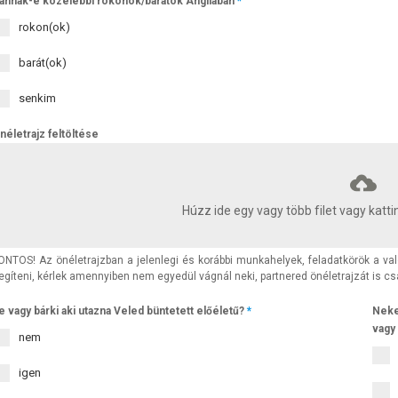
annak-e közelebbi rokonok/barátok Angliában
*
rokon(ok)
barát(ok)
senkim
néletrajz feltöltése
Húzz ide egy vagy több filet vagy kattin
ONTOS! Az önéletrajzban a jelenlegi és korábbi munkahelyek, feladatkörök a v
egíteni, kérlek amennyiben nem egyedül vágnál neki, partnered önéletrajzát is cs
e vagy bárki aki utazna Veled büntetett előéletű?
*
Neke
vagy
nem
igen