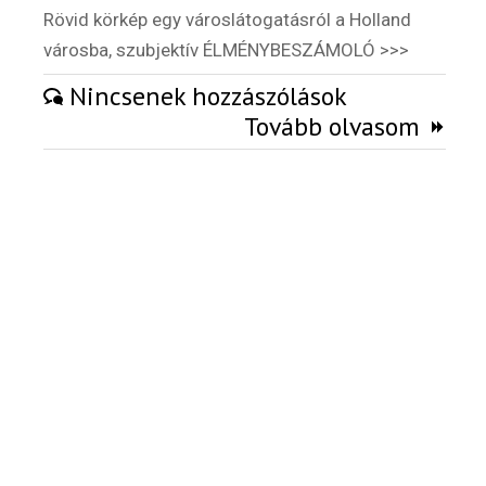
Rövid körkép egy városlátogatásról a Holland
Külföldi munkaajánlatok
városba, szubjektív ÉLMÉNYBESZÁMOLÓ >>>
Nincsenek hozzászólások
Tovább olvasom
Hírlevél
Email Cím
*
Válaszd ki az ajándékod amit
most ingyen megkapsz Tőlünk!