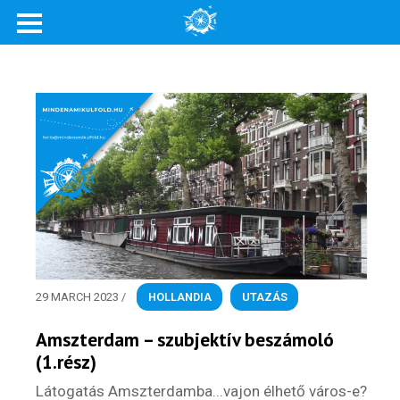
Rólunk
Külföldre költöznék!
Szakértőink
Beutazási engedélyek
Online bolt
Rendezvények
29 MARCH 2023
/
HOLLANDIA
,
UTAZÁS
BLOG
Amszterdam – szubjektív beszámoló
Partnerprogram
(1.rész)
Oszd meg történeted!
Látogatás Amszterdamba...vajon élhető város-e?