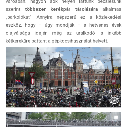
városban. nagyon sok helyen láttunk becslésünk
szerint
többezer kerékpár tárolására
alkalmas
„parkolókat”. Annyira népszerű ez a közlekedési
eszköz, hogy – úgy mondják – a hetvenes évek
olajválsága idején még az uralkodó is inkább
kétkerekűre pattant a gépkocsihasználat helyett.