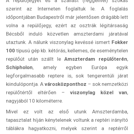
A repülőjegyet és a szállást (reggelivel) szokás
szerint az Interneten foglaltuk le. A foglalás
időpontjában Budapestről már jelentősen drágább lett
volna a repülőjegy, ezért az osztrák légitársaság
Bécsből induló közvetlen amszterdami járatával
utaztunk. A nálunk viszonylag kevéssé ismert
Fokker
100
típusú gép kb. kétórás, kellemes, de eseménytelen
repülőút után szállt le
Amszterdam repülőterén
,
Schipholon
, amely egyben Európa egyik
legforgalmasabb reptere is, sok tengerentúli járat
kiindulópontja. A
városközponthoz
– sok nemzetközi
repülőtértől eltérően –
viszonylag közel van
,
nagyjából 10 kilométerre.
Mivel ez volt az első utunk Amszterdamba,
tapasztalat híján kénytelenek voltunk a reptéri irányító
táblákra hagyatkozni, melyek szerint a reptérről