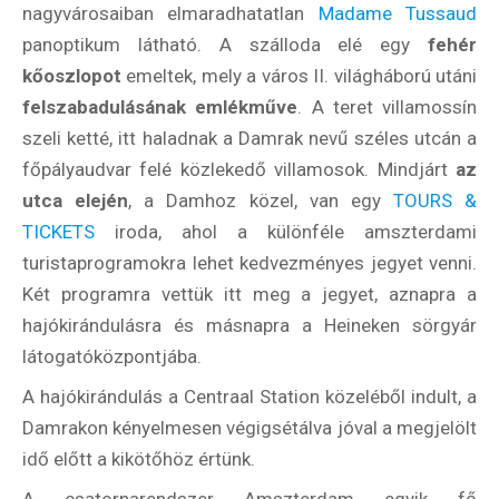
nagyvárosaiban elmaradhatatlan
Madame Tussaud
panoptikum látható. A szálloda elé egy
fehér
kőoszlopot
emeltek, mely a város II. világháború utáni
felszabadulásának emlékműve
. A teret villamossín
szeli ketté, itt haladnak a Damrak nevű széles utcán a
főpályaudvar felé közlekedő villamosok. Mindjárt
az
utca elején
, a Damhoz közel, van egy
TOURS &
TICKETS
iroda, ahol a különféle amszterdami
turistaprogramokra lehet kedvezményes jegyet venni.
Két programra vettük itt meg a jegyet, aznapra a
hajókirándulásra és másnapra a Heineken sörgyár
látogatóközpontjába.
A hajókirándulás a Centraal Station közeléből indult, a
Damrakon kényelmesen végigsétálva jóval a megjelölt
idő előtt a kikötőhöz értünk.
A csatornarendszer Amszterdam egyik fő