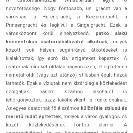
nevezetessége. Négy fontosabb, un. gracht van a
városban, a Herengracht, a Keizersgracht, a
Prinsengracht és legkívül a Singelgracht. Ezek a
városközpont körül elhelyezkedő,
patkó alakú
koncentrikus csatornahálózatot alkotnak
, melyek
között sok helyen sugárirányú átkötéseket is
kialakítottak, így apró kis szigeteket képeztek. A
csatornák mindkét oldalán nagyon szép, jellegzetesen
németalföldi (vagy azt utánzó) stílusban épült házak
láthatók. Ezek a víziutak nem kizárólag a közlekedést
szolgálják, hanem számos lakóhajót is
lehorgonyoztak, azaz lakóhelyként is funkcionálnak.
Az egyes csatornák fölé számos
különféle stílusú és
méretű hidat építettek
, melyek a város gyalogos és
közúti közlekedésének fontos elemei. A
csatornahálózat és az Amszterdamot közvetlenül