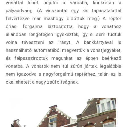
vonattal lehet bejutni a városba, konkrétan a
pályaudvarig. (A visszautat egy kis tapasztalattal
felvértezve már máshogy oldottuk meg.) A reptér
óriási forgalma biztosította, hogy a vonathoz
állandóan rengetegen igyekeztek, így el sem tudtuk
volna téveszteni az irányt. A bankkártyával is
használható automatából megvettük a vonatjegyeket,
és felpasszíroztuk magunkat az éppen beérkező
vonatba. A vonatok nem túl sűrűn jártak, legalábbis
nem igazodva a nagyforgalmú reptérhez, talán ez is
oka lehetett a nagy zsúfoltságnak.