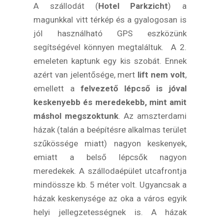
A szállodát (
Hotel Parkzicht
) a
magunkkal vitt térkép és a gyalogosan is
jól használható GPS eszközünk
segítségével könnyen megtaláltuk. A 2.
emeleten kaptunk egy kis szobát. Ennek
azért van jelentősége, mert
lift nem volt
,
emellett a
felvezető lépcső is jóval
keskenyebb és meredekebb, mint amit
máshol megszoktunk
. Az amszterdami
házak (talán a beépítésre alkalmas terület
szűkössége miatt) nagyon keskenyek,
emiatt a belső lépcsők nagyon
meredekek. A szállodaépület utcafrontja
mindössze kb. 5 méter volt. Ugyancsak a
házak keskenysége az oka a város egyik
helyi jellegzetességnek is. A házak