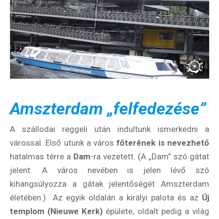
Amszterdam „felfedezése”
A szállodai reggeli után indultunk ismerkedni a
várossal. Első utunk a város
főterének is nevezhető
hatalmas térre a
Dam
-ra vezetett. (A „Dam” szó gátat
jelent. A város nevében is jelen lévő szó
kihangsúlyozza a gátak jelentőségét Amszterdam
életében.) Az egyik oldalán a királyi palota és az
Új
templom (Nieuwe Kerk)
épülete, oldalt pedig a világ