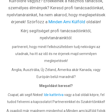
Külföldre vágysz? Érdekelnek a hasznos tanácsok,
személyes élmények? Keresd profi tanácsadóinkat,
nyelvtanárainkat, ha nem akarod, hogy meglepetések
érjenek! Szörfözz a
Minden Ami Külföld
oldalán!
Kérj segítséget profi tanácsadóinktól,
nyelvtanárainktól:
partnereit, hogy minél felkészültebben tudj nekivágni az
utadnak, ha itt az idő és ne érjenek majd semmilyen
meglepetések!
Anglia, Ausztrália, Új-Zéland, Amerika akár Kanada, vagy
Európán belül maradnál?
Megoldást keresel?
Csapat, aki segít Neked
:
Ide kattintva
vagy a bal oldali képre, fel
tudod felvenni a kapcsolatot Partnereinkkel és Szakértőinkkel!
A csapból már majdnem mindenhol a Minden ami külföld folyik