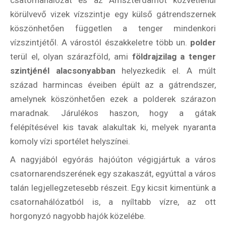
körülvevő vizek vízszintje egy külső gátrendszernek
köszönhetően független a tenger mindenkori
vízszintjétől. A várostól északkeletre több un.
polder
terül el, olyan szárazföld, ami
földrajzilag a tenger
szintjénél alacsonyabban
helyezkedik el. A múlt
század harmincas éveiben épült az a gátrendszer,
amelynek köszönhetően ezek a polderek szárazon
maradnak. Járulékos haszon, hogy a gátak
felépítésével kis tavak alakultak ki, melyek nyaranta
komoly vízi sportélet helyszínei.
A nagyjából egyórás hajóúton végigjártuk a város
csatornarendszerének egy szakaszát, egyúttal a város
talán legjellegzetesebb részeit. Egy kicsit kimentünk a
csatornahálózatból is, a nyíltabb vízre, az ott
horgonyzó nagyobb hajók közelébe.
Rólunk