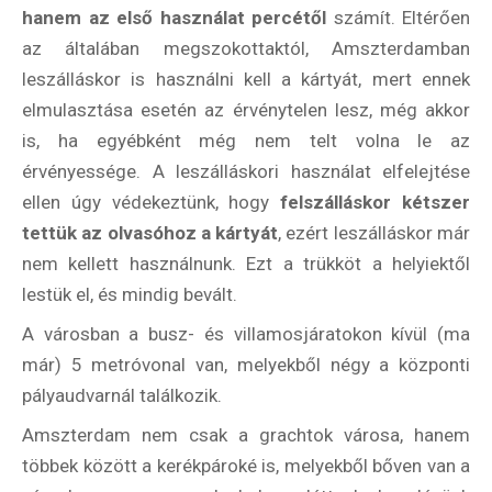
hanem az első használat percétől
számít. Eltérően
az általában megszokottaktól, Amszterdamban
leszálláskor is használni kell a kártyát, mert ennek
elmulasztása esetén az érvénytelen lesz, még akkor
is, ha egyébként még nem telt volna le az
érvényessége. A leszálláskori használat elfelejtése
ellen úgy védekeztünk, hogy
felszálláskor kétszer
tettük az olvasóhoz a kártyát
, ezért leszálláskor már
nem kellett használnunk. Ezt a trükköt a helyiektől
lestük el, és mindig bevált.
A városban a busz- és villamosjáratokon kívül (ma
már) 5 metróvonal van, melyekből négy a központi
pályaudvarnál találkozik.
Amszterdam nem csak a grachtok városa, hanem
többek között a kerékpároké is, melyekből bőven van a