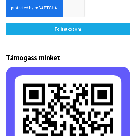
Feliratkozom
Támogass minket