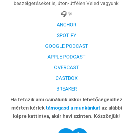
beszélgetéseket is, úton-útfélen Veled vagyunk:
🎧⚛️
ANCHOR
SPOTIFY
GOOGLE PODCAST
APPLE PODCAST
OVERCAST
CASTBOX
BREAKER
Ha tetszik ami csinálunk akkor lehetőségeidhez
mérten kérlek
támogasd a munkánkat
az alábbi
képre kattintva, akár havi szinten. Köszönjük!