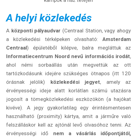
kampók a ház tetején
A helyi közlekedés
A
központi pályaudvar
(Centraal Station, vagy ahogy
a közlekedési térképeken olvasható:
Amsterdam
Centraal
) épületéből kilépve, balra megláttuk az
Informatiecentrum Noord nevű információs irodát
,
ahol némi sorbaállás után megvettük az ott
tartózkodásunk idejére szükséges ötnapos (itt 120
órásnak jelölik)
közlekedési jegyet
, amely az
érvényességi ideje alatt korlátlan számú utazásra
jogosít a tömegközlekedési eszközökön (a hajókat
kivéve). A jegy gyakorlatilag egy érintésmentesen
használható (proximity) kártya, amit a járműre való
felszálláskor kell az ajtónál levő olvasóhoz tenni. Az
érvényességi idő
nem a vásárlás időpontjától,