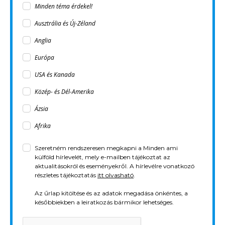
Minden téma érdekel!
Ausztrália és Új-Zéland
Anglia
Európa
USA és Kanada
Közép- és Dél-Amerika
Ázsia
Afrika
Szeretném rendszeresen megkapni a Minden ami
külföld hírlevelét, mely e-mailben tájékoztat az
aktualitásokról és eseményekről. A hírlevélre vonatkozó
részletes tájékoztatás
itt olvasható
.
Az űrlap kitöltése és az adatok megadása önkéntes, a
későbbiekben a leiratkozás bármikor lehetséges.