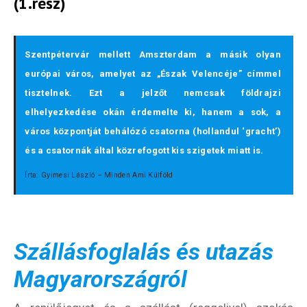
(1.rész)
Szentpétervár mellett Amszterdam a másik olyan
európai város, amelyet az „Észak Velencéje” címmel
tisztelnek. Ezt a jelzőt nemcsak földrajzi
elhelyezkedése okán érdemelte ki, hanem a sok, a
város központját behálózó csatorna (hollandul ‘gracht’)
és a csatornák által közrefogott kis szigetek miatt is.
Írta: Gyimesi László – Minden Ami Külföld
Szállásfoglalás és utazás
Magyarországról