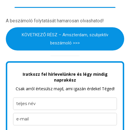
Külföldre költöznék!
A beszámoló folytatását hamarosan olvashatod!
Szakértőink
Beutazási engedélyek
KÖVETKEZŐ RÉSZ – Amszterdam, szubjektív
beszámoló >>>
Online bolt
Rendezvények
BLOG
Iratkozz fel hírlevelünkre és légy mindig
naprakész
Partnerprogram
Csak arról értesülsz majd, ami igazán érdekel Téged!
Oszd meg történeted!
Külföldi munkaajánlatok