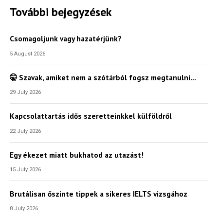
Hírlevél
További bejegyzések
Csomagoljunk vagy hazatérjünk?
Email Cím
*
5 August 2026
🤫 Szavak, amiket nem a szótárból fogsz megtanulni…
Válaszd ki az ajándékod amit
most ingyen megkapsz Tőlünk!
29 July 2026
Világkörüli
Kapcsolattartás idős szeretteinkkel külföldről
ízutazás
22 July 2026
Külföldre
Egy ékezet miatt bukhatod az utazást!
Költözünk!
Kaland -
15 July 2026
játék -
kockázat
Brutálisan őszinte tippek a sikeres IELTS vizsgához
100
8 July 2026
Utazási