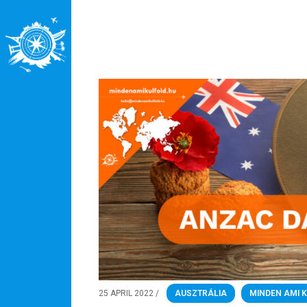
Rólunk
Külföldre költöznék!
Szakértőink
Beutazási engedélyek
Online bolt
Rendezvények
BLOG
Partnerprogram
Oszd meg történeted!
Külföldi munkaajánlatok
25 APRIL 2022
/
AUSZTRÁLIA
,
MINDEN AMI 