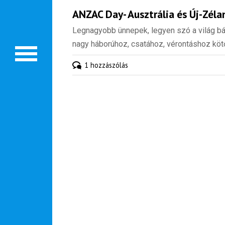
ANZAC Day- Ausztrália és Új-Zéla
Legnagyobb ünnepek, legyen szó a világ bá
nagy háborúhoz, csatához, vérontáshoz k
1 hozzászólás
Hírlevél
Email Cím
*
Válaszd ki az ajándékod amit
most ingyen megkapsz Tőlünk!
Világkörüli
ízutazás
Külföldre