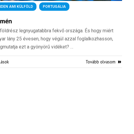
NDEN AMI KÜLFÖLD
,
PORTUGÁLIA
emén
 földrész legnyugatabbra fekvő országa. És hogy miért
yar lány 25 évesen, hogy végül azzal foglalkozhasson,
mutatja ezt a gyönyörű vidéket? …
lások
Tovább olvasom