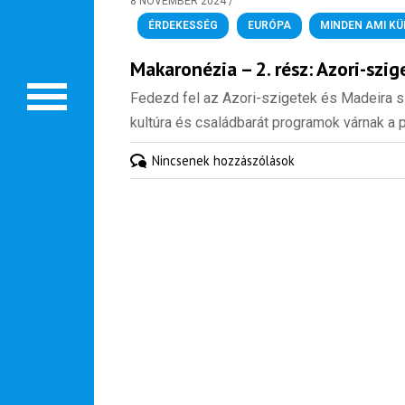
8 NOVEMBER 2024
/
ÉRDEKESSÉG
,
EURÓPA
,
MINDEN AMI K
Makaronézia – 2. rész: Azori-szi
Fedezd fel az Azori-szigetek és Madeira sz
kultúra és családbarát programok várnak a 
Hírlevél
Nincsenek hozzászólások
Email Cím
*
Válaszd ki az ajándékod amit
most ingyen megkapsz Tőlünk!
Világkörüli
ízutazás
Külföldre