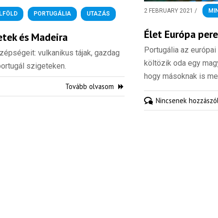
2 FEBRUARY 2021
/
MI
ÜLFÖLD
,
PORTUGÁLIA
,
UTAZÁS
Élet Európa per
getek és Madeira
Portugália az európai
épségeit: vulkanikus tájak, gazdag
költözik oda egy mag
portugál szigeteken.
hogy másoknak is meg
Tovább olvasom
Nincsenek hozzászó