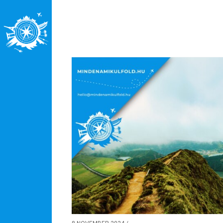
Rólunk
Külföldre költöznék!
Szakértőink
Beutazási engedélyek
Online bolt
Rendezvények
BLOG
Partnerprogram
Oszd meg történeted!
Külföldi munkaajánlatok