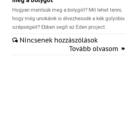
Külföldi munkaajánlatok
Hogyan mentsük meg a bolygót? Mit lehet tenni,
hogy még unokáink is élvezhessék a kék golyóbis
szépségeit? Ebben segít az Eden project.
Nincsenek hozzászólások
Tovább olvasom
Hírlevél
Email Cím
*
Válaszd ki az ajándékod amit
most ingyen megkapsz Tőlünk!