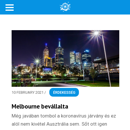
Rólunk
Külföldre költöznék!
Szakértőink
Beutazási engedélyek
Online bolt
Rendezvények
10 FEBRUARY 2021
/
ÉRDEKESSÉG
BLOG
Melbourne bevállalta
Partnerprogram
Még javában tombol a koronavírus járvány és ez
alól nem kivétel Ausztrália sem. Sőt ott igen
Oszd meg történeted!