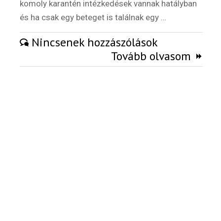
komoly karantén intézkedések vannak hatályban
Külföldi munkaajánlatok
és ha csak egy beteget is találnak egy …
Nincsenek hozzászólások
Tovább olvasom
Hírlevél
Email Cím
*
Válaszd ki az ajándékod amit
most ingyen megkapsz Tőlünk!