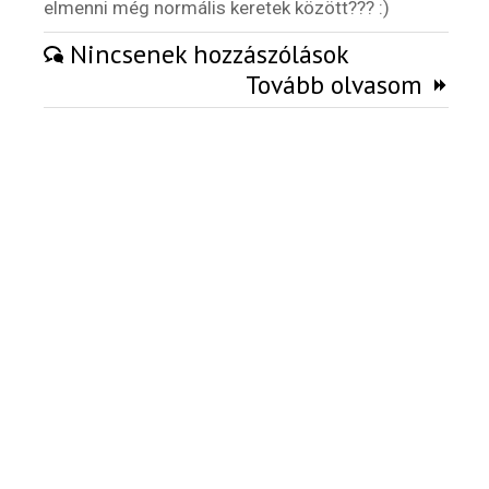
elmenni még normális keretek között??? :)
Külföldi munkaajánlatok
Nincsenek hozzászólások
Tovább olvasom
Hírlevél
Email Cím
*
Válaszd ki az ajándékod amit
most ingyen megkapsz Tőlünk!