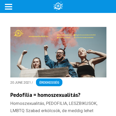
Rólunk
Külföldre költöznék!
Szakértőink
Beutazási engedélyek
Online bolt
Rendezvények
20 JUNE 2021
/
ÉRDEKESSÉG
BLOG
Pedofília = homoszexualitás?
Partnerprogram
Homoszexualitás, PEDOFILIA, LESZBIKUSOK,
LMBTQ Szabad erkölcsök, de meddig lehet
Oszd meg történeted!