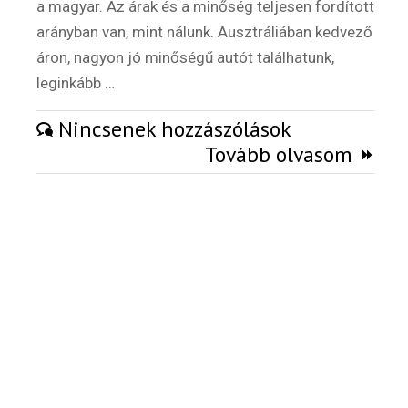
a magyar. Az árak és a minőség teljesen fordított
Külföldi munkaajánlatok
arányban van, mint nálunk. Ausztráliában kedvező
áron, nagyon jó minőségű autót találhatunk,
leginkább …
Nincsenek hozzászólások
Tovább olvasom
Hírlevél
Email Cím
*
Válaszd ki az ajándékod amit
most ingyen megkapsz Tőlünk!