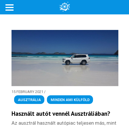
Rólunk
Külföldre költöznék!
Szakértőink
Beutazási engedélyek
Online bolt
Rendezvények
15 FEBRUARY 2021
/
BLOG
AUSZTRÁLIA
,
MINDEN AMI KÜLFÖLD
Partnerprogram
Használt autót vennél Ausztráliában?
Az ausztrál használt autópiac teljesen más, mint
Oszd meg történeted!