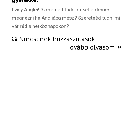
Külföldi munkaajánlatok
Irány Anglia! Szeretnéd tudni miket érdemes
megnézni ha Angliába mész? Szeretnéd tudni mi
vár rád a hétköznapokon?
Nincsenek hozzászólások
Tovább olvasom
Hírlevél
Email Cím
*
Válaszd ki az ajándékod amit
most ingyen megkapsz Tőlünk!