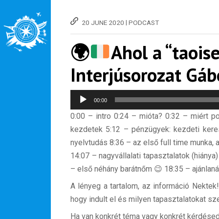
|
20 JUNE 2020
PODCAST
🌍
Ahol a “taois
Interjúsorozat Gábo
Audio
00:00
Player
0:00 – intro 0:24 – mióta? 0:32 – miért p
kezdetek 5:12 – pénzügyek: kezdeti keres
nyelvtudás 8:36 – az első full time munka,
14:07 – nagyvállalati tapasztalatok (hiánya
– első néhány barátnőm 😉 18:35 – ajánlaná
A lényeg a tartalom, az információ Nektek!
hogy indult el és milyen tapasztalatokat s
Ha van konkrét téma vagy konkrét kérdésed