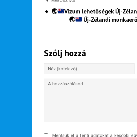
MEGOSZTÁS
🌏
Vízum lehetőségek Új-Zélan
Rólunk
🌏
Új-Zélandi munkaerőp
Külföldre költöznék!
Szakértőink
Szólj hozzá
Beutazási engedélyek
Online bolt
Rendezvények
BLOG
Partnerprogram
Oszd meg történeted!
Külföldi munkaajánlatok
Mentsük el a fenti adatokat a későbbi eg