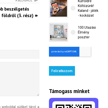
A BLOGHOZ
Külföldre
Költözünk!
bb beszélgetés
Kaland - játék
öldről (3. rész)
- kockázat
100 Utazási
Élmény
poszter
Feliratkozom
Támogass minket
weboldal sütiket tárol a