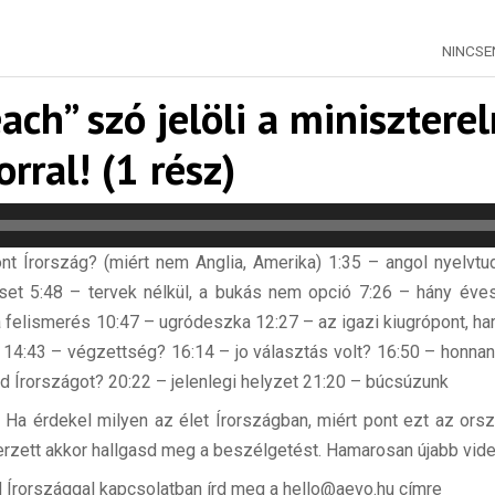
NINCS
each” szó jelöli a minisztere
rral! (1 rész)
ont Írország? (miért nem Anglia, Amerika) 1:35 – angol nyelvtu
et 5:48 – tervek nélkül, a bukás nem opció 7:26 – hány éves 
 a felismerés 10:47 – ugródeszka 12:27 – az igazi kiugrópont, ha
) 14:43 – végzettség? 16:14 – jo választás volt? 16:50 – honnan
d Írországot? 20:22 – jelenlegi helyzet 21:20 – búcsúzunk
 Ha érdekel milyen az élet Írországban, miért pont ezt az orsz
zerzett akkor hallgasd meg a beszélgetést. Hamarosan újabb vid
 Írországgal kapcsolatban írd meg a hello@aevo.hu címre