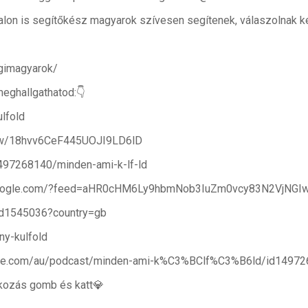
alon is segítőkész magyarok szívesen segítenek, válaszolnak k
gimagyarok/
meghallgathatod:👇
lfold
show/18hvv6CeF445UOJI9LD6lD
1497268140/minden-ami-k-lf-ld
ts.google.com/?feed=aHR0cHM6Ly9hbmNob3IuZm0vcy83N2VjNG
/id1545036?country=gb
ny-kulfold
apple.com/au/podcast/minden-ami-k%C3%BClf%C3%B6ld/id1497
atkozás gomb és katt💎