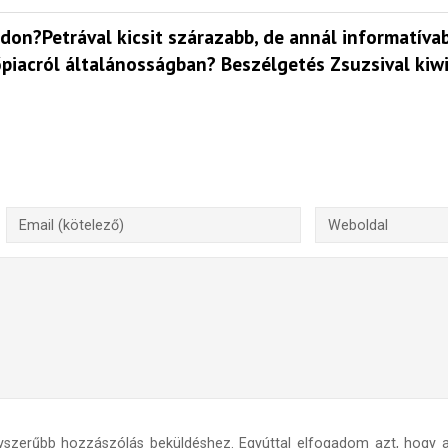
don?Petrával kicsit szárazabb, de annál informatíva
iacról általánosságban? Beszélgetés Zsuzsival kiwi f
yszerűbb hozzászólás beküldéshez. Egyúttal elfogadom azt, hogy a 