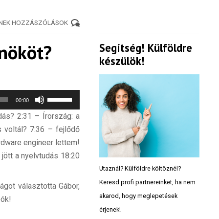
ENEK HOZZÁSZÓLÁSOK
lnököt?
Segítség! Külföldre
készülök!
Use
00:00
Up/Down
dás? 2:31 – Írország: a
Arrow
voltál? 7:36 – fejlődő
keys
rdware engineer lettem!
to
 jött a nyelvtudás 18:20
increase
Utaznál? Külföldre költöznél?
or
Keresd profi partnereinket, ha nem
ágot választotta Gábor,
decrease
akarod, hogy meglepetések
eók!
volume.
érjenek!