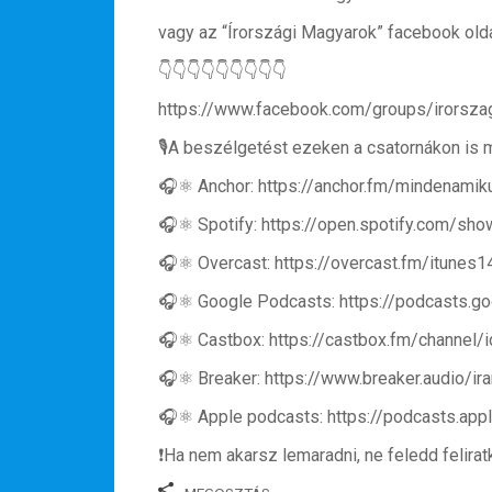
vagy az “Írországi Magyarok” facebook old
👇👇👇👇👇👇👇👇👇
https://www.facebook.com/groups/irorsza
🎙A beszélgetést ezeken a csatornákon is 
🎧⚛️ Anchor: https://anchor.fm/mindenamiku
🎧⚛️ Spotify: https://open.spotify.com/
🎧⚛️ Overcast: https://overcast.fm/itunes
🎧⚛️ Google Podcasts: https://podcas
🎧⚛️ Castbox: https://castbox.fm/channel
🎧⚛️ Breaker: https://www.breaker.audio/ira
🎧⚛️ Apple podcasts: https://podcasts.
❗️Ha nem akarsz lemaradni, ne feledd felir