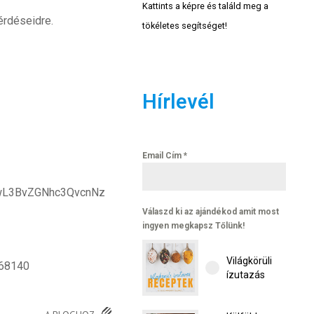
Kattints a képre és találd meg a
érdéseidre.
tökéletes segítséget!
Hírlevél
Email Cím
*
IwL3BvZGNhc3QvcnNz
Válaszd ki az ajándékod amit most
ingyen megkapsz Tőlünk!
Világkörüli
268140
ízutazás