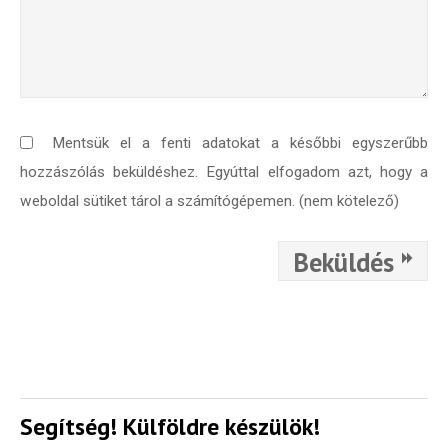
Válaszd ki az ajándékod amit
most ingyen megkapsz Tőlünk!
Világkörüli
ízutazás
Mentsük el a fenti adatokat a későbbi egyszerűbb
Külföldre
hozzászólás beküldéshez. Egyúttal elfogadom azt, hogy a
Költözünk!
weboldal sütiket tárol a számítógépemen. (nem kötelező)
Kaland -
játék -
kockázat
Beküldés
100
Utazási
Élmény
poszter
Segítség! Külföldre készülök!