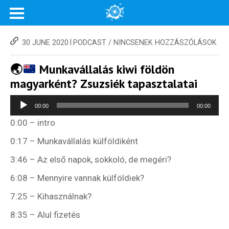
|
30 JUNE 2020
PODCAST
/
NINCSENEK HOZZÁSZÓLÁSOK
🌏
Munkavállalás kiwi földön
magyarként? Zsuzsiék tapasztalatai
Audio
00:00
00:00
Player
0:00 – intro
0:17 – Munkavállalás külföldiként
3:46 – Az első napok, sokkoló, de megéri?
6:08 – Mennyire vannak külföldiek?
7:25 – Kihasználnak?
8:35 – Alul fizetés