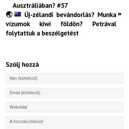
Ausztráliában? #57
🌏
Új-zélandi bevándorlás? Munka
vízumok kiwi földön? Petrával
folytattuk a beszélgetést
Szólj hozzá
Hírlevél
Email Cím
*