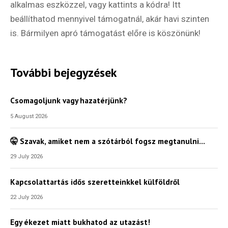
alkalmas eszközzel, vagy kattints a kódra! Itt
beállíthatod mennyivel támogatnál, akár havi szinten
is. Bármilyen apró támogatást előre is köszönünk!
További bejegyzések
Csomagoljunk vagy hazatérjünk?
5 August 2026
🤫 Szavak, amiket nem a szótárból fogsz megtanulni…
29 July 2026
Kapcsolattartás idős szeretteinkkel külföldről
22 July 2026
Egy ékezet miatt bukhatod az utazást!