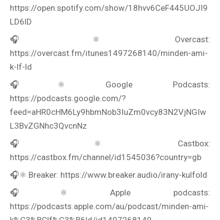
https://open.spotify.com/show/18hvv6CeF445UOJI9
LD6lD
Rólunk
🎧⚛️ Overcast:
Külföldre költöznék!
https://overcast.fm/itunes1497268140/minden-ami-
k-lf-ld
Szakértőink
🎧⚛️ Google Podcasts:
Beutazási engedélyek
https://podcasts.google.com/?
feed=aHR0cHM6Ly9hbmNob3IuZm0vcy83N2VjNGIw
Online bolt
L3BvZGNhc3QvcnNz
Rendezvények
🎧⚛️ Castbox:
https://castbox.fm/channel/id1545036?country=gb
BLOG
🎧⚛️ Breaker: https://www.breaker.audio/irany-kulfold
Partnerprogram
🎧⚛️ Apple podcasts:
Oszd meg történeted!
https://podcasts.apple.com/au/podcast/minden-ami-