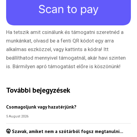
Ha tetszik amit csinálunk és támogatni szeretnéd a
munkánkat, olvasd be a fenti QR kódot egy arra
alkalmas eszközzel, vagy kattints a kódra! Itt
beállíthatod mennyivel támogatnál, akár havi szinten
is. Bármilyen apró támogatást előre is köszönünk!
További bejegyzések
Csomagoljunk vagy hazatérjünk?
5 August 2026
🤫 Szavak, amiket nem a szótárból fogsz megtanulni…