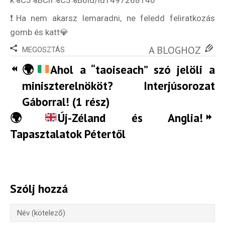
k%C3%BClf%C3%B6ld/id1497268140
Külföldi munkaajánlatok
❗️Ha nem akarsz lemaradni, ne feledd feliratkozás
gomb és katt💎
A BLOGHOZ
MEGOSZTÁS
🌍
Ahol a “taoiseach” szó jelöli a
miniszterelnököt? Interjúsorozat
Gáborral! (1 rész)
🌍
Új-Zéland és Anglia!
Tapasztalatok Pétertől
Szólj hozzá