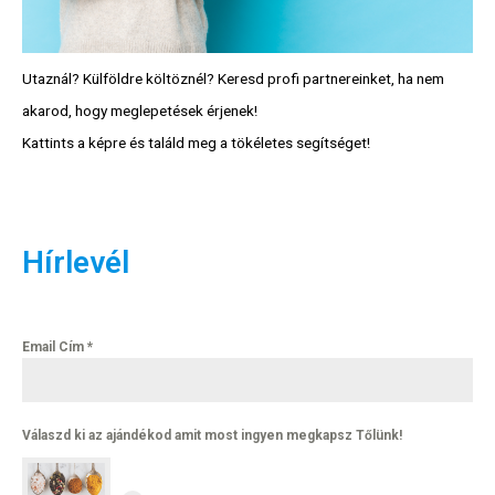
Utaznál? Külföldre költöznél? Keresd profi partnereinket, ha nem
akarod, hogy meglepetések érjenek!
Kattints a képre és találd meg a tökéletes segítséget!
Hírlevél
Hírlevél
Email Cím
*
Email Cím
*
Válaszd ki az ajándékod amit
most ingyen megkapsz Tőlünk!
Válaszd ki az ajándékod amit most ingyen megkapsz Tőlünk!
Világkörüli