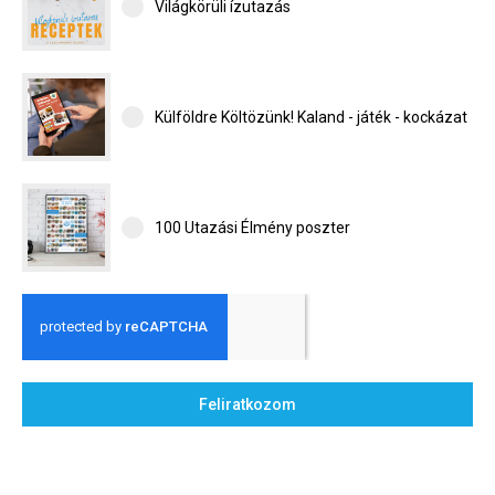
Világkörüli ízutazás
ízutazás
Külföldre
Költözünk!
Külföldre Költözünk! Kaland - játék - kockázat
Kaland -
játék -
kockázat
100
100 Utazási Élmény poszter
Utazási
Élmény
poszter
Feliratkozom
Feliratkozom