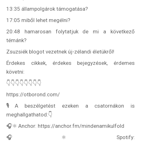
13:35 állampolgárok támogatása?
17:05 miből lehet megélni?
20:48 hamarosan folytatjuk de mi a következő
témánk?
Zsuzsiék blogot vezetnek új-zélandi életükről!
Érdekes cikkek, érdekes bejegyzések, érdemes
követni:
👇👇👇👇👇👇👇👇
https://otborond.com/
🎙A beszélgetést ezeken a csatornákon is
meghallgathatod:👇
🎧⚛️ Anchor: https://anchor.fm/mindenamikulfold
🎧⚛️ Spotify: