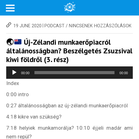
|
19 JUNE 2020
PODCAST
/
NINCSENEK HOZZÁSZÓLÁSOK
🌏
Új-Zélandi munkaerőpiacról
általánosságban? Beszélgetés Zsuzsival
kiwi földről (3. rész)
Audio
00:00
00:00
Player
Index
0:00 intro
0:27 általánosságban az új-zélandi munkaerőpiacról
4:18 kikre van szükség?
7:18 helyiek munkamorálja? 10:10 éjjeli madár ami
nem repül?