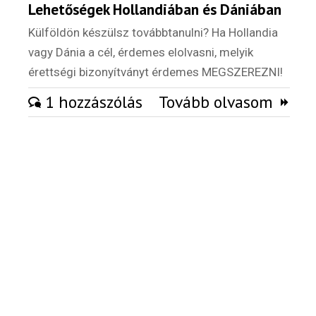
Lehetőségek Hollandiában és Dániában
Külföldi munkaajánlatok
Külföldön készülsz továbbtanulni? Ha Hollandia
vagy Dánia a cél, érdemes elolvasni, melyik
érettségi bizonyítványt érdemes MEGSZEREZNI!
1 hozzászólás
Tovább olvasom
Hírlevél
Email Cím
*
Válaszd ki az ajándékod amit
most ingyen megkapsz Tőlünk!