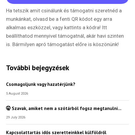
Ha tetszik amit csinálunk és támogatni szeretnéd a
munkánkat, olvasd be a fenti QR kódot egy arra
alkalmas eszközzel, vagy kattints a kódra! Itt
beállíthatod mennyivel támogatnál, akár havi szinten
is. Bármilyen apró támogatást előre is köszönünk!
További bejegyzések
Csomagoljunk vagy hazatérjünk?
5 August 2026
🤫 Szavak, amiket nem a szótárból fogsz megtanulni…
29 July 2026
Kapcsolattartás idős szeretteinkkel külföldről