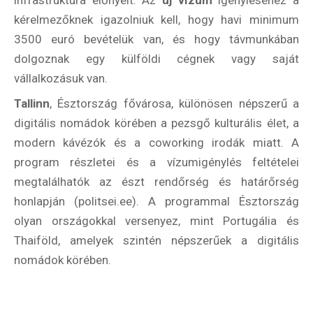
infrastruktúra előnyeit. Az
új vízum
igényléséhez a
kérelmezőknek igazolniuk kell, hogy havi minimum
3500 euró bevételük van, és hogy távmunkában
dolgoznak egy külföldi cégnek vagy saját
vállalkozásuk van.
Tallinn
, Észtország fővárosa, különösen népszerű a
digitális nomádok körében a pezsgő kulturális élet, a
modern kávézók és a coworking irodák miatt. A
program részletei és a vízumigénylés feltételei
megtalálhatók az észt rendőrség és határőrség
honlapján (politsei.ee). A programmal Észtország
olyan országokkal versenyez, mint Portugália és
Thaiföld, amelyek szintén népszerűek a digitális
nomádok körében.