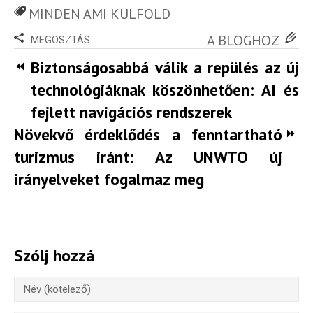
MINDEN AMI KÜLFÖLD
A BLOGHOZ
MEGOSZTÁS
Biztonságosabbá válik a repülés az új
technológiáknak köszönhetően: AI és
fejlett navigációs rendszerek
Növekvő érdeklődés a fenntartható
turizmus iránt: Az UNWTO új
irányelveket fogalmaz meg
Hírlevél
Szólj hozzá
Email Cím
*