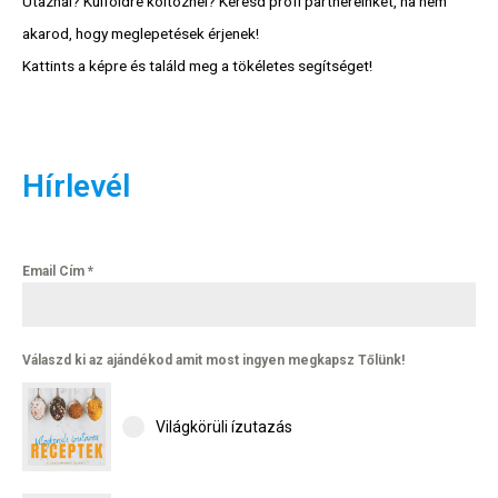
Utaznál? Külföldre költöznél? Keresd profi partnereinket, ha nem
akarod, hogy meglepetések érjenek!
Kattints a képre és találd meg a tökéletes segítséget!
Hírlevél
Email Cím
*
Válaszd ki az ajándékod amit most ingyen megkapsz Tőlünk!
Világkörüli ízutazás