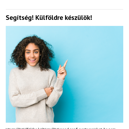
Segítség! Külföldre készülök!
Feliratkozom
Felhasználási feltételek