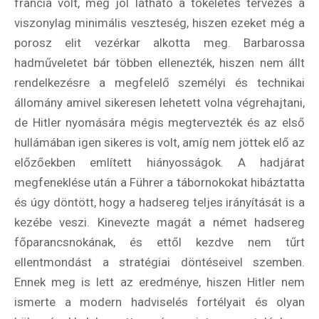
francia volt, még jól látható a tökéletes tervezés a
viszonylag minimális veszteség, hiszen ezeket még a
porosz elit vezérkar alkotta meg. Barbarossa
hadműveletet bár többen ellenezték, hiszen nem állt
rendelkezésre a megfelelő személyi és technikai
állomány amivel sikeresen lehetett volna végrehajtani,
de Hitler nyomására mégis megtervezték és az első
hullámában igen sikeres is volt, amíg nem jöttek elő az
előzőekben említett hiányosságok. A hadjárat
megfeneklése után a Führer a tábornokokat hibáztatta
és úgy döntött, hogy a hadsereg teljes irányítását is a
kezébe veszi. Kinevezte magát a német hadsereg
főparancsnokának, és ettől kezdve nem tűrt
ellentmondást a stratégiai döntéseivel szemben.
Ennek meg is lett az eredménye, hiszen Hitler nem
ismerte a modern hadviselés fortélyait és olyan