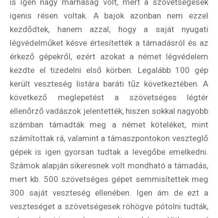
is igen nagy marhaság volt, mert a szövetségesek
igenis résen voltak. A bajok azonban nem ezzel
kezdődtek, hanem azzal, hogy a saját nyugati
légvédelműket késve értesítették a támadásról és az
érkező gépekről, ezért azokat a német légvédelem
kezdte el tizedelni első körben. Legalább 100 gép
került veszteség listára baráti tűz következtében. A
következő meglepetést a szövetséges légtér
ellenőrző vadászok jelentették, hiszen sokkal nagyobb
számban támadták meg a német köteléket, mint
számítottak rá, valamint a támaszpontokon veszteglő
gépek is igen gyorsan tudtak a levegőbe emelkedni.
Számok alapján sikeresnek volt mondható a támadás,
mert kb. 500 szövetséges gépet semmisítettek meg
300 saját veszteség ellenében. Igen ám de ezt a
veszteséget a szövetségesek röhögve pótolni tudták,