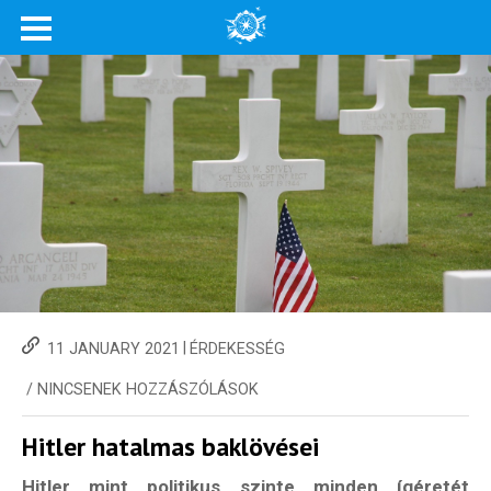
|
11 JANUARY 2021
ÉRDEKESSÉG
/
NINCSENEK HOZZÁSZÓLÁSOK
Hitler hatalmas baklövései
Hitler mint politikus szinte minden ígéretét