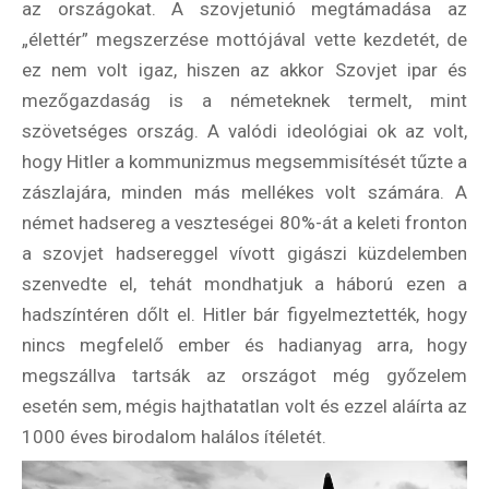
az országokat. A szovjetunió megtámadása az
„élettér” megszerzése mottójával vette kezdetét, de
ez nem volt igaz, hiszen az akkor Szovjet ipar és
mezőgazdaság is a németeknek termelt, mint
szövetséges ország. A valódi ideológiai ok az volt,
hogy Hitler a kommunizmus megsemmisítését tűzte a
zászlajára, minden más mellékes volt számára. A
német hadsereg a veszteségei 80%-át a keleti fronton
a szovjet hadsereggel vívott gigászi küzdelemben
szenvedte el, tehát mondhatjuk a háború ezen a
hadszíntéren dőlt el. Hitler bár figyelmeztették, hogy
nincs megfelelő ember és hadianyag arra, hogy
megszállva tartsák az országot még győzelem
esetén sem, mégis hajthatatlan volt és ezzel aláírta az
1000 éves birodalom halálos ítéletét.