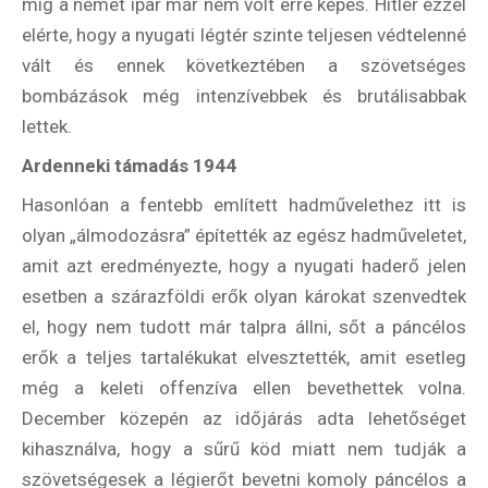
míg a német ipar már nem volt erre képes. Hitler ezzel
elérte, hogy a nyugati légtér szinte teljesen védtelenné
vált és ennek következtében a szövetséges
Hírlevél
bombázások még intenzívebbek és brutálisabbak
lettek.
Ardenneki támadás 1944
Email Cím
*
Hasonlóan a fentebb említett hadművelethez itt is
olyan „álmodozásra” építették az egész hadműveletet,
Válaszd ki az ajándékod amit
amit azt eredményezte, hogy a nyugati haderő jelen
most ingyen megkapsz Tőlünk!
esetben a szárazföldi erők olyan károkat szenvedtek
el, hogy nem tudott már talpra állni, sőt a páncélos
Világkörüli
erők a teljes tartalékukat elvesztették, amit esetleg
ízutazás
még a keleti offenzíva ellen bevethettek volna.
December közepén az időjárás adta lehetőséget
Külföldre
Költözünk!
kihasználva, hogy a sűrű köd miatt nem tudják a
Kaland -
szövetségesek a légierőt bevetni komoly páncélos a
játék -