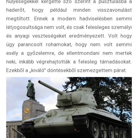
hülyeségekkel kergette szó szerint a pusztulásba a
haderőt, hogy például minden visszavonulást
megtiltott. Ennek a modern hadviselésben semmi
létjogosultsága nem volt, és csak felesleges személyi
és anyagi veszteségeket eredményezett. Volt hogy
úgy parancsolt rohamokat, hogy nem volt semmi
esély a győzelemre, de ellentmondani nem mertek
neki, inkább végrehajtották a felesleg támadásokat.
Ezekből a „kiváló” döntésekből szemezgettem párat.