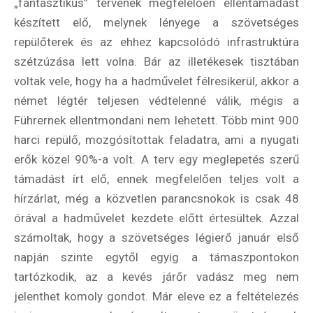
„fantasztikus” tervének megfelelően ellentámadást
készített elő, melynek lényege a szövetséges
repülőterek és az ehhez kapcsolódó infrastruktúra
szétzúzása lett volna. Bár az illetékesek tisztában
voltak vele, hogy ha a hadművelet félresikerül, akkor a
német légtér teljesen védtelenné válik, mégis a
Führernek ellentmondani nem lehetett. Több mint 900
harci repülő, mozgósítottak feladatra, ami a nyugati
erők közel 90%-a volt. A terv egy meglepetés szerű
támadást írt elő, ennek megfelelően teljes volt a
hírzárlat, még a közvetlen parancsnokok is csak 48
órával a hadművelet kezdete előtt értesültek. Azzal
számoltak, hogy a szövetséges légierő január első
napján szinte egytől egyig a támaszpontokon
tartózkodik, az a kevés járőr vadász meg nem
jelenthet komoly gondot. Már eleve ez a feltételezés