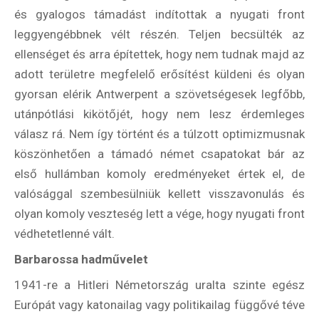
és gyalogos támadást indítottak a nyugati front
kockázat
leggyengébbnek vélt részén. Teljen becsülték az
100
ellenséget és arra építettek, hogy nem tudnak majd az
Utazási
Élmény
adott területre megfelelő erősítést küldeni és olyan
poszter
gyorsan elérik Antwerpent a szövetségesek legfőbb,
utánpótlási kikötőjét, hogy nem lesz érdemleges
válasz rá. Nem így történt és a túlzott optimizmusnak
köszönhetően a támadó német csapatokat bár az
első hullámban komoly eredményeket értek el, de
Feliratkozom
valósággal szembesülniük kellett visszavonulás és
olyan komoly veszteség lett a vége, hogy nyugati front
védhetetlenné vált.
Felhasználási feltételek
Barbarossa hadművelet
1941-re a Hitleri Németország uralta szinte egész
Európát vagy katonailag vagy politikailag függővé téve