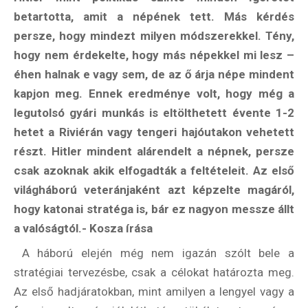
betartotta, amit a népének tett. Más kérdés
persze, hogy mindezt milyen módszerekkel. Tény,
hogy nem érdekelte, hogy más népekkel mi lesz –
éhen halnak e vagy sem, de az ő árja népe mindent
kapjon meg. Ennek eredménye volt, hogy még a
legutolsó gyári munkás is eltölthetett évente 1-2
hetet a Riviérán vagy tengeri hajóutakon vehetett
részt. Hitler mindent alárendelt a népnek, persze
csak azoknak akik elfogadták a feltételeit. Az első
világháború veteránjaként azt képzelte magáról,
hogy katonai stratéga is, bár ez nagyon messze állt
a valóságtól.- Kosza írása
A háború elején még nem igazán szólt bele a
stratégiai tervezésbe, csak a célokat határozta meg.
Az első hadjáratokban, mint amilyen a lengyel vagy a