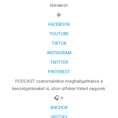
témákról:
📳
FACEBOOK
YOUTUBE
TIKTOK
INSTAGRAM
TWITTER
PINTEREST
PODCAST csatornáinkon meghallgathatod a
beszélgetéseket is, úton-útfélen Veled vagyunk:
🎧⚛️
ANCHOR
SPOTIFY