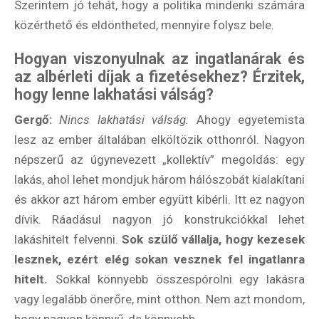
Szerintem jó tehát, hogy a politika mindenki számára
közérthető és eldöntheted, mennyire folysz bele.
Hogyan viszonyulnak az ingatlanárak és
az albérleti díjak a fizetésekhez? Érzitek,
hogy lenne lakhatási válság?
Gergő:
Nincs lakhatási válság.
Ahogy egyetemista
lesz az ember általában elköltözik otthonról. Nagyon
népszerű az úgynevezett „kollektív” megoldás: egy
lakás, ahol lehet mondjuk három hálószobát kialakítani
és akkor azt három ember együtt kibérli. Itt ez nagyon
dívik. Ráadásul nagyon jó konstrukciókkal lehet
lakáshitelt felvenni.
Sok szülő vállalja, hogy kezesek
lesznek, ezért elég sokan vesznek fel ingatlanra
hitelt.
Sokkal könnyebb összespórolni egy lakásra
vagy legalább önerőre, mint otthon. Nem azt mondom,
hogy nagyon könnyű, de könnyebb.