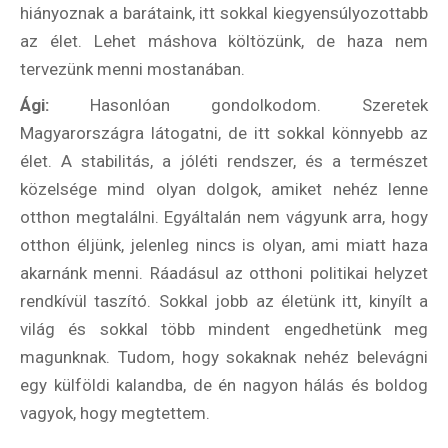
hiányoznak a barátaink, itt sokkal kiegyensúlyozottabb
az élet. Lehet máshova költözünk, de haza nem
tervezünk menni mostanában.
Ági:
Hasonlóan gondolkodom. Szeretek
Magyarországra látogatni, de itt sokkal könnyebb az
élet. A stabilitás, a jóléti rendszer, és a természet
közelsége mind olyan dolgok, amiket nehéz lenne
otthon megtalálni. Egyáltalán nem vágyunk arra, hogy
otthon éljünk, jelenleg nincs is olyan, ami miatt haza
akarnánk menni. Ráadásul az otthoni politikai helyzet
rendkívül taszító. Sokkal jobb az életünk itt, kinyílt a
világ és sokkal több mindent engedhetünk meg
magunknak. Tudom, hogy sokaknak nehéz belevágni
egy külföldi kalandba, de én nagyon hálás és boldog
vagyok, hogy megtettem.