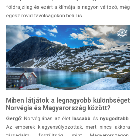
földrajzilag és ezért a klímája is nagyon változó, még
egész rövid távolságokon belül is.
Miben látjátok a legnagyobb különbséget
Norvégia és Magyarország között?
Gergő:
Norvégiában az élet
lassabb
és
nyugodtabb
.
Az emberek kiegyensúlyozottak, mert nincs akkora
társadalmi feszültség, mint Magyarországon.