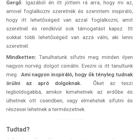
Gergő
: Igazából én itt jöttem rá arra, hogy mi az,
amivel foglalkozni szeretnék és szerintem inspiráló,
hogy itt lehetőséged van azzal foglalkozni, amit
szeretnél és rendkívül sok támogatást kapsz. Itt
sokkal több lehetőséged van azzá válni, aki lenni
szeretnél.
Mindketten:
Tanulhatunk sífutni meg minden ilyen
nagyon norvég dolgot csinálni. Evezni is itt tanultunk
meg.
Ami nagyon inspiráló, hogy ők tényleg tudnak
örülni az apró dolgoknak.
Őket az teszi
legboldogabbá, amikor kimehetnek az erdőbe és
ülhetnek ott csendben, vagy elmehetek sífutni és
részesei lehetnek a természetnek.
Tudtad?