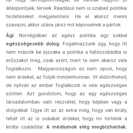
álláspontjaik, terveik. Ráadásul nem is szabad politikai
hirdetéseket megjeleníteni. Ha el akarsz menni
szavazni, akkor utána jársz mit képviselnek a pártok.
Ági:
Norvégiában az egész politika egy sokkal
egészségesebb dolog
. Fogalmazzunk úgy, hogy itt
nem mászik be éjszaka a politika a hálószobádba is
erőszakol meg, csak azért, mert te nem akarsz vele
foglalkozni. Magyarországon ez nem opció, hogy
nem érdekel, az folyik mindenhonnan. Itt eldöntheted,
de nyilván az ember foglalkozik is vele egészséges
szinten. Azt gondolom, hogy az egy egészséges
társadalomban való részvétel, hogy képben vagy a
dolgokkal. Ugye itt az az extra még, hogy van király,
tehát itt az is sokakat érdekel, hogy mi történik a
királyi családdal.
A médiumok elég megbízhatóak.