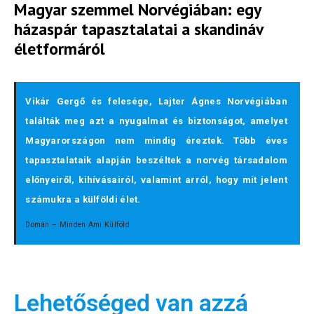
Magyar szemmel Norvégiában: egy
házaspár tapasztalatai a skandináv
életformáról
Vikár Gergő és felesége, Lajter Ágnes Norvégiában
találták meg azt a nyugalmat és biztonságot, amelyet
Magyarországon nem mindig éreztek. Több éves
tapasztalataik alapján beszéltek a norvég társadalom
előnyeiről, kihívásairól, valamint arról, hogy mit jelent
számukra a külföldi élet.
Domán – Minden Ami Külföld
Lehetőséged van azzá