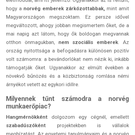
életmóddal, ami itt jellemző. Ugyanakkor az is feltűnt,
hogy a
norvég emberek zárkózottabbak,
mint amit
Magyarországon megszoktam. Ez persze idővel
megváltozott, ahogy jobban megismertem őket, de a
mai napig azt látom, hogy ők boldogan megvannak
otthon önmagukban,
nem szociális emberek
. Az
ország nyitottsága a befogadásra különösen pozitív
volt számomra: a bevándorlókat nem nézik ki, inkább
támogatják őket. Ugyanakkor az elmúlt években a
növekvő bűnözés és a közbiztonság romlása némi
árnyékot vetett az egykori idillre.
Milyennek tűnt számodra a norvég
munkaerőpiac?
Hangmérnökként
dolgozom egy cégnél, emellett
szabadúszóként
projektekben is vállalok
megbízatást. Az egyetemi tanulmányaim és a norvég