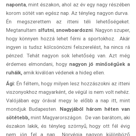
naponta
, mint északon, ahol az év egy nagy részében
korom sötét van egész nap. Az tényleg nagyon durva.
Én megszerettem az itteni téli lehetőségeket.
Megtanultam
sífutni
,
snowboardozni
. Nagyon szuper,
hogy könnyen hozzá lehet férni a sportokhoz. Akár
ingyen is tudsz kölcsönözni felszerelést, ha nincs rá
pénzed. Tehát nagyon sok lehetőség van. Azt még
érdemes elmondani, hogy
nagyon jó minőségűek a
ruháik,
amik kiválóan védenek a hideg ellen.
Ági:
Én féltem, hogy milyen lesz hozzászokni az itteni
viszonyokhoz magyarként, de végül is nem volt nehéz.
Valójában egy órával megy le előbb a nap itt, mint
mondjuk Budapesten.
Nagyjából három héten van
sötétebb,
mint Magyarországon. De van barátom, aki
északon lakik, és tényleg szörnyű, hogy ott fél évig
nem jön fel a nap… Norvégia nagyon különböző