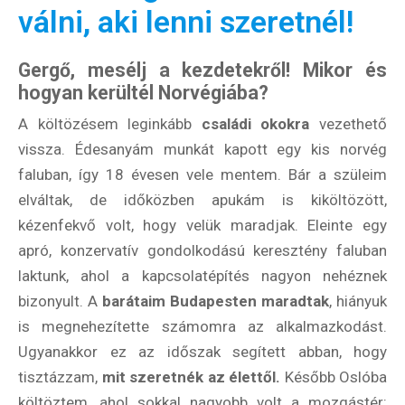
válni, aki lenni szeretnél!
Gergő, mesélj a kezdetekről! Mikor és
hogyan kerültél Norvégiába?
A költözésem leginkább
családi okokra
vezethető
vissza. Édesanyám munkát kapott egy kis norvég
faluban, így 18 évesen vele mentem. Bár a szüleim
elváltak, de időközben apukám is kiköltözött,
kézenfekvő volt, hogy velük maradjak. Eleinte egy
apró, konzervatív gondolkodású keresztény faluban
laktunk, ahol a kapcsolatépítés nagyon nehéznek
bizonyult. A
barátaim Budapesten maradtak
, hiányuk
is megnehezítette számomra az alkalmazkodást.
Ugyanakkor ez az időszak segített abban, hogy
tisztázzam,
mit szeretnék az élettől.
Később Oslóba
költöztem, ahol sokkal nagyobb volt a mozgástér: