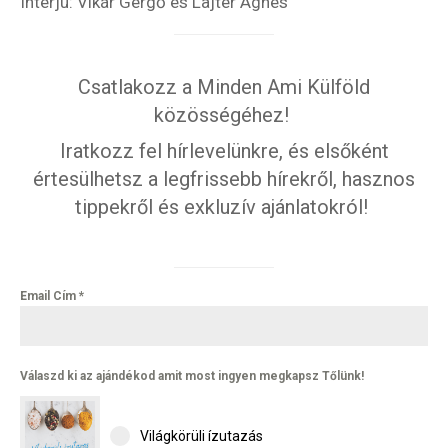
Interjú: Vikár Gergő és Lajter Ágnes
Csatlakozz a Minden Ami Külföld
közösségéhez!
Iratkozz fel hírlevelünkre, és elsőként
értesülhetsz a legfrissebb hírekről, hasznos
tippekről és exkluzív ajánlatokról!
Email Cím
*
Válaszd ki az ajándékod amit most ingyen megkapsz Tőlünk!
Világkörüli ízutazás