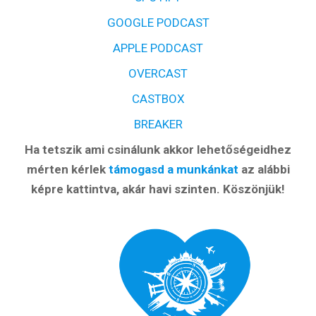
GOOGLE PODCAST
Hírlevél
APPLE PODCAST
OVERCAST
Email Cím
*
CASTBOX
BREAKER
Válaszd ki az ajándékod amit
Ha tetszik ami csinálunk akkor lehetőségeidhez
most ingyen megkapsz Tőlünk!
mérten kérlek
támogasd a munkánkat
az alábbi
Világkörüli
képre kattintva, akár havi szinten. Köszönjük!
ízutazás
Külföldre
Költözünk!
Kaland -
játék -
kockázat