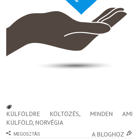
100
Utazási
Élmény
poszter
Feliratkozom
Felhasználási feltételek
KÜLFÖLDRE KÖLTÖZÉS
,
MINDEN AMI
KÜLFÖLD
,
NORVÉGIA
A BLOGHOZ
MEGOSZTÁS