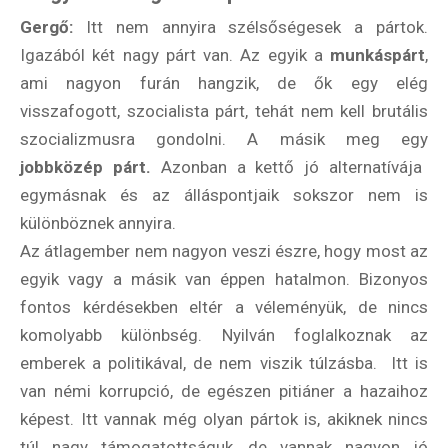
Gergő:
Itt nem annyira szélsőségesek a pártok.
Igazából két nagy párt van. Az egyik a
munkáspárt
,
ami nagyon furán hangzik, de ők egy elég
visszafogott, szocialista párt, tehát nem kell brutális
szocializmusra gondolni. A másik meg egy
jobbközép párt.
Azonban a kettő jó alternatívája
egymásnak és az álláspontjaik sokszor nem is
különböznek annyira.
Az átlagember nem nagyon veszi észre, hogy most az
egyik vagy a másik van éppen hatalmon. Bizonyos
fontos kérdésekben eltér a véleményük, de nincs
komolyabb különbség. Nyilván foglalkoznak az
emberek a politikával, de nem viszik túlzásba. Itt is
van némi korrupció, de egészen pitiáner a hazaihoz
képest. Itt vannak még olyan pártok is, akiknek nincs
túl nagy támogatottságuk, de vannak nagyon jó