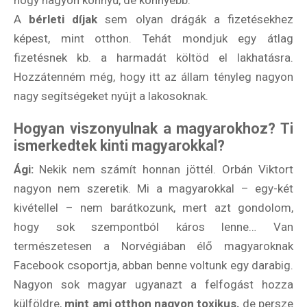
A
bérleti díjak
sem olyan drágák a fizetésekhez
képest, mint otthon. Tehát mondjuk egy átlag
fizetésnek kb. a harmadát költöd el lakhatásra.
Hozzátenném még, hogy itt az állam tényleg nagyon
nagy segítségeket nyújt a lakosoknak.
Hogyan viszonyulnak a magyarokhoz? Ti
Rólunk
ismerkedtek kinti magyarokkal?
Külföldre költöznék!
Ági:
Nekik nem számít honnan jöttél. Orbán Viktort
nagyon nem szeretik. Mi a magyarokkal – egy-két
Szakértőink
kivétellel – nem barátkozunk, mert azt gondolom,
Beutazási engedélyek
hogy sok szempontból káros lenne… Van
természetesen a Norvégiában élő magyaroknak
Online bolt
Facebook csoportja, abban benne voltunk egy darabig.
Rendezvények
Nagyon sok magyar ugyanazt a felfogást hozza
külföldre,
mint ami otthon nagyon toxikus,
de persze