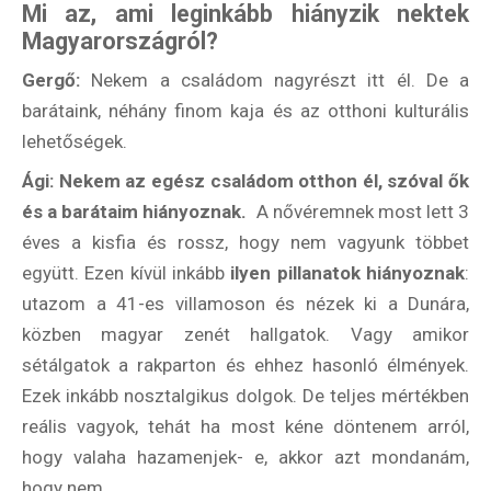
Mi az, ami leginkább hiányzik nektek
Magyarországról?
Gergő:
Nekem a családom nagyrészt itt él. De a
barátaink, néhány finom kaja és az otthoni kulturális
lehetőségek.
Ági: Nekem az egész családom otthon él, szóval ők
és a barátaim hiányoznak.
A nővéremnek most lett 3
éves a kisfia és rossz, hogy nem vagyunk többet
együtt. Ezen kívül inkább
ilyen pillanatok hiányoznak
:
utazom a 41-es villamoson és nézek ki a Dunára,
közben magyar zenét hallgatok. Vagy amikor
sétálgatok a rakparton és ehhez hasonló élmények.
Ezek inkább nosztalgikus dolgok. De teljes mértékben
reális vagyok, tehát ha most kéne döntenem arról,
hogy valaha hazamenjek- e, akkor azt mondanám,
hogy nem.