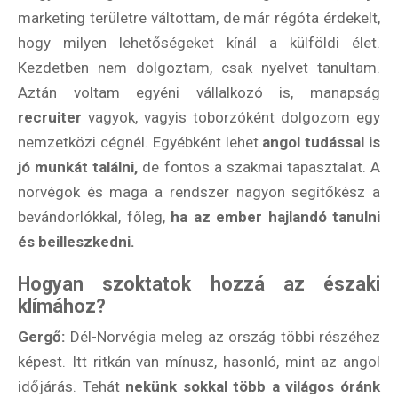
marketing területre váltottam, de már régóta érdekelt,
hogy milyen lehetőségeket kínál a külföldi élet.
Kezdetben nem dolgoztam, csak nyelvet tanultam.
Aztán voltam egyéni vállalkozó is, manapság
recruiter
vagyok, vagyis toborzóként dolgozom egy
nemzetközi cégnél. Egyébként lehet
angol tudással is
jó munkát találni,
de fontos a szakmai tapasztalat. A
norvégok és maga a rendszer nagyon segítőkész a
bevándorlókkal, főleg,
ha az ember hajlandó tanulni
és beilleszkedni.
Hogyan szoktatok hozzá az északi
klímához?
Gergő:
Dél-Norvégia meleg az ország többi részéhez
képest. Itt ritkán van mínusz, hasonló, mint az angol
időjárás. Tehát
nekünk sokkal több a világos óránk