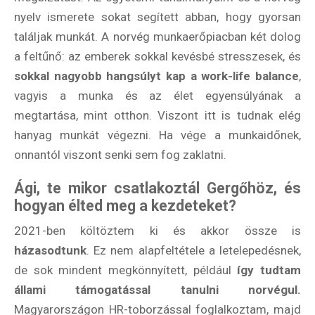
nyelv ismerete sokat segített abban, hogy gyorsan
találjak munkát. A norvég munkaerőpiacban két dolog
a feltűnő: az emberek sokkal kevésbé stresszesek, és
sokkal nagyobb hangsúlyt kap a work-life balance
,
vagyis a munka és az élet egyensúlyának a
megtartása, mint otthon. Viszont itt is tudnak elég
hanyag munkát végezni. Ha vége a munkaidőnek,
onnantól viszont senki sem fog zaklatni.
Ági, te mikor csatlakoztál Gergőhöz, és
hogyan élted meg a kezdeteket?
2021-ben költöztem ki és akkor össze is
házasodtunk
. Ez nem alapfeltétele a letelepedésnek,
de sok mindent megkönnyített, például
így tudtam
állami támogatással tanulni norvégul.
Magyarországon HR-toborzással foglalkoztam, majd