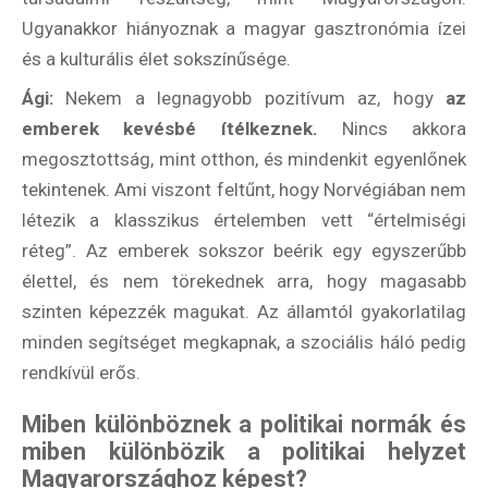
Ugyanakkor hiányoznak a magyar gasztronómia ízei
és a kulturális élet sokszínűsége.
Ági:
Nekem a legnagyobb pozitívum az, hogy
az
emberek kevésbé ítélkeznek.
Nincs akkora
megosztottság, mint otthon, és mindenkit egyenlőnek
tekintenek. Ami viszont feltűnt, hogy Norvégiában nem
létezik a klasszikus értelemben vett “értelmiségi
réteg”. Az emberek sokszor beérik egy egyszerűbb
élettel, és nem törekednek arra, hogy magasabb
szinten képezzék magukat. Az államtól gyakorlatilag
minden segítséget megkapnak, a szociális háló pedig
rendkívül erős.
Miben különböznek a politikai normák és
miben különbözik a politikai helyzet
Magyarországhoz képest?