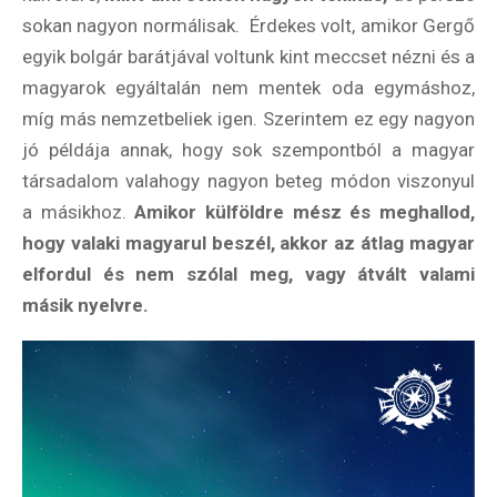
BLOG
sokan nagyon normálisak. Érdekes volt, amikor Gergő
egyik bolgár barátjával voltunk kint meccset nézni és a
Partnerprogram
magyarok egyáltalán nem mentek oda egymáshoz,
Oszd meg történeted!
míg más nemzetbeliek igen. Szerintem ez egy nagyon
jó példája annak, hogy sok szempontból a magyar
Külföldi munkaajánlatok
társadalom valahogy nagyon beteg módon viszonyul
a másikhoz.
Amikor külföldre mész és meghallod,
hogy valaki magyarul beszél, akkor az átlag magyar
elfordul és nem szólal meg, vagy átvált valami
másik nyelvre.