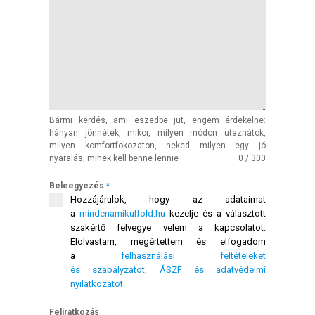
Bármi kérdés, ami eszedbe jut, engem érdekelne:
hányan jönnétek, mikor, milyen módon utaznátok,
milyen komfortfokozaton, neked milyen egy jó
Rólunk
nyaralás, minek kell benne lennie
0 / 300
Beleegyezés
*
Külföldre költöznék!
Hozzájárulok, hogy az adataimat
a
mindenamikulfold.hu
kezelje és a választott
Szakértőink
szakértő felvegye velem a kapcsolatot.
Elolvastam, megértettem és elfogadom
Beutazási engedélyek
a
felhasználási feltételeket
és szabályzatot, ÁSZF és adatvédelmi
Online bolt
nyilatkozatot.
Feliratkozás