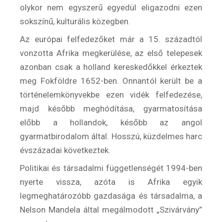
olykor nem egyszerű egyedül eligazodni ezen
sokszínű, kulturális közegben.
Az európai felfedezőket már a 15. századtól
vonzotta Afrika megkerülése, az első telepesek
azonban csak a holland kereskedőkkel érkeztek
meg Fokföldre 1652-ben. Onnantól került be a
történelemkönyvekbe ezen vidék felfedezése,
majd később meghódítása, gyarmatosítása
előbb a hollandok, később az angol
gyarmatbirodalom által. Hosszú, küzdelmes harc
évszázadai következtek.
Politikai és társadalmi függetlenségét 1994-ben
nyerte vissza, azóta is Afrika egyik
legmeghatározóbb gazdasága és társadalma, a
Nelson Mandela által megálmodott „Szivárvány”