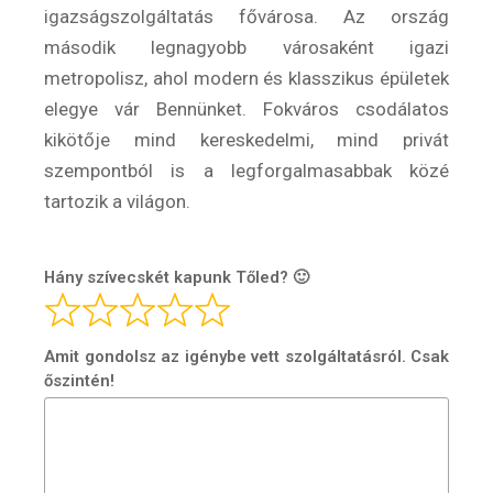
igazságszolgáltatás fővárosa. Az ország
Hírlevél
második legnagyobb városaként igazi
metropolisz, ahol modern és klasszikus épületek
elegye vár Bennünket. Fokváros csodálatos
Email Cím
*
kikötője mind kereskedelmi, mind privát
szempontból is a legforgalmasabbak közé
tartozik a világon.
Válaszd ki az ajándékod amit
most ingyen megkapsz Tőlünk!
Hány szívecskét kapunk Tőled? 🙂
Világkörüli
ízutazás
Amit gondolsz az igénybe vett szolgáltatásról. Csak
Külföldre
őszintén!
Költözünk!
Kaland -
játék -
kockázat