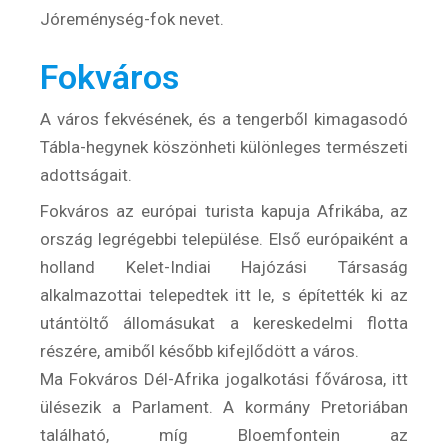
Jóreménység-fok nevet.
Fokváros
A város fekvésének, és a tengerből kimagasodó
Tábla-hegynek köszönheti különleges természeti
adottságait.
Fokváros az európai turista kapuja Afrikába, az
ország legrégebbi települése. Első európaiként a
holland Kelet-Indiai Hajózási Társaság
alkalmazottai telepedtek itt le, s építették ki az
utántöltő állomásukat a kereskedelmi flotta
részére, amiből később kifejlődött a város.
Ma Fokváros Dél-Afrika jogalkotási fővárosa, itt
ülésezik a Parlament. A kormány Pretoriában
található, míg Bloemfontein az