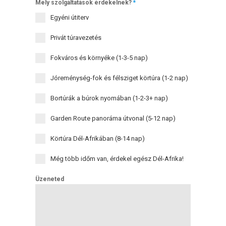
Mely szolgáltatások érdekelnek?
*
Egyéni útiterv
Privát túravezetés
Fokváros és környéke (1-3-5 nap)
Jóreménység-fok és félsziget körtúra (1-2 nap)
Bortúrák a búrok nyomában (1-2-3+ nap)
Garden Route panoráma útvonal (5-12 nap)
Körtúra Dél-Afrikában (8-14 nap)
Még több időm van, érdekel egész Dél-Afrika!
Üzeneted