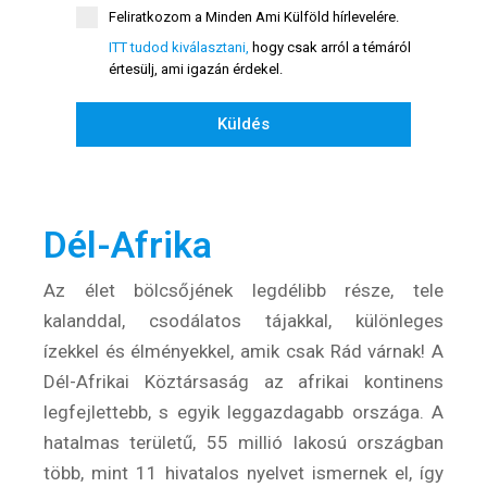
Rendezvények
Feliratkozom a Minden Ami Külföld hírlevelére.
BLOG
ITT tudod kiválasztani,
hogy csak arról a témáról
értesülj, ami igazán érdekel.
Partnerprogram
Küldés
Oszd meg történeted!
Külföldi munkaajánlatok
Dél-Afrika
Az élet bölcsőjének legdélibb része, tele
kalanddal, csodálatos tájakkal, különleges
ízekkel és élményekkel, amik csak Rád várnak! A
Dél-Afrikai Köztársaság az afrikai kontinens
legfejlettebb, s egyik leggazdagabb országa. A
hatalmas területű, 55 millió lakosú országban
több, mint 11 hivatalos nyelvet ismernek el, így