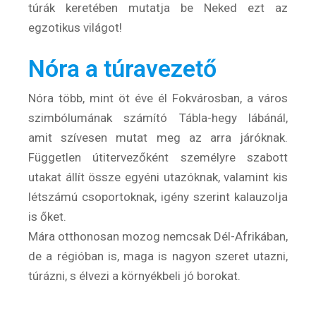
túrák keretében mutatja be Neked ezt az
egzotikus világot!
Nóra a túravezető
Nóra több, mint öt éve él Fokvárosban, a város
szimbólumának számító Tábla-hegy lábánál,
amit szívesen mutat meg az arra járóknak.
Független útitervezőként személyre szabott
utakat állít össze egyéni utazóknak, valamint kis
létszámú csoportoknak, igény szerint kalauzolja
is őket.
Mára otthonosan mozog nemcsak Dél-Afrikában,
de a régióban is, maga is nagyon szeret utazni,
túrázni, s élvezi a környékbeli jó borokat.