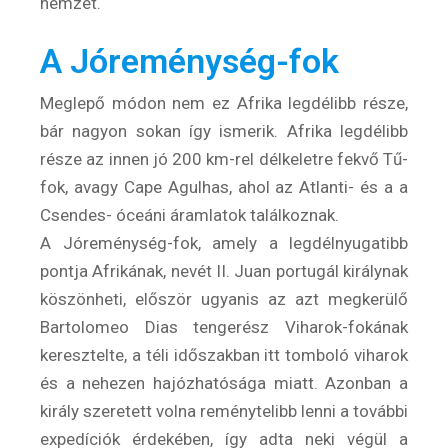
nemzet.
A Jóreménység-fok
Meglepő módon nem ez Afrika legdélibb része,
bár nagyon sokan így ismerik. Afrika legdélibb
része az innen jó 200 km-rel délkeletre fekvő Tű-
fok, avagy Cape Agulhas, ahol az Atlanti- és a a
Csendes- óceáni áramlatok találkoznak.
A Jóreménység-fok, amely a legdélnyugatibb
pontja Afrikának, nevét II. Juan portugál királynak
köszönheti, először ugyanis az azt megkerülő
Bartolomeo Dias tengerész Viharok-fokának
keresztelte, a téli időszakban itt tomboló viharok
és a nehezen hajózhatósága miatt. Azonban a
király szeretett volna reménytelibb lenni a további
expedíciók érdekében, így adta neki végül a