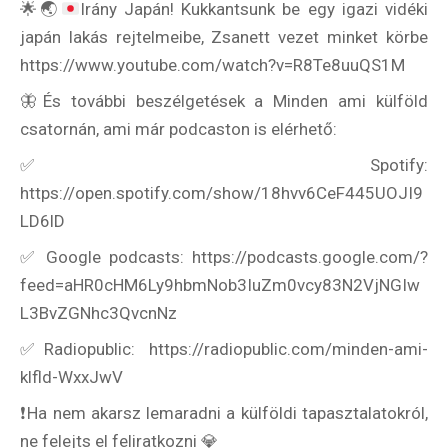
🌟
🌏
Irány Japán! Kukkantsunk be egy igazi vidéki
japán lakás rejtelmeibe, Zsanett vezet minket körbe
Rólunk
https://www.youtube.com/watch?v=R8Te8uuQS1M
Külföldre költöznék!
🦋És további beszélgetések a Minden ami külföld
Szakértőink
csatornán, ami már podcaston is elérhető:
✅Spotify:
Beutazási engedélyek
https://open.spotify.com/show/18hvv6CeF445UOJI9
Online bolt
LD6lD
✅ Google podcasts: https://podcasts.google.com/?
Rendezvények
feed=aHR0cHM6Ly9hbmNob3IuZm0vcy83N2VjNGIw
BLOG
L3BvZGNhc3QvcnNz
✅Radiopublic: https://radiopublic.com/minden-ami-
Partnerprogram
klfld-WxxJwV
Oszd meg történeted!
❗️Ha nem akarsz lemaradni a külföldi tapasztalatokról,
ne felejts el feliratkozni 💎
Külföldi munkaajánlatok