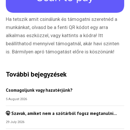
Ha tetszik amit csinálunk és támogatni szeretnéd a
munkánkat, olvasd be a fenti QR kódot egy arra
alkalmas eszközzel, vagy kattints a kódra! Itt
beállíthatod mennyivel támogatnál, akár havi szinten
is. Bármilyen apró támogatást előre is köszönünk!
További bejegyzések
Csomagoljunk vagy hazatérjünk?
5 August 2026
🤫 Szavak, amiket nem a szótárból fogsz megtanulni…
29 July 2026