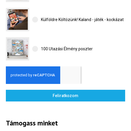
Külföldre
Költözünk!
Külföldre Költözünk! Kaland - játék - kockázat
Kaland -
játék -
kockázat
100
100 Utazási Élmény poszter
Utazási
Élmény
poszter
Feliratkozom
Feliratkozom
Támogass minket
Felhasználási feltételek