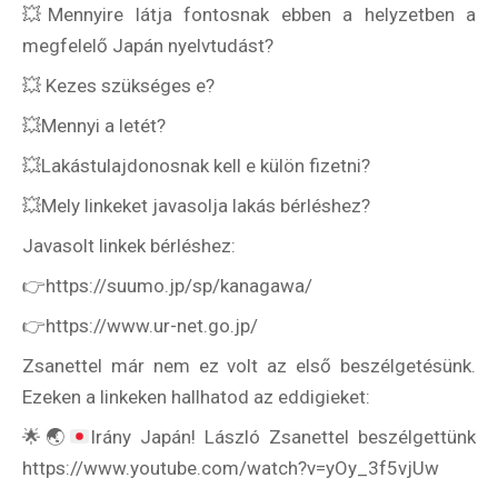
💥Mennyire látja fontosnak ebben a helyzetben a
megfelelő Japán nyelvtudást?
💥 Kezes szükséges e?
💥Mennyi a letét?
💥Lakástulajdonosnak kell e külön fizetni?
💥Mely linkeket javasolja lakás bérléshez?
Javasolt linkek bérléshez:
👉https://suumo.jp/sp/kanagawa/
👉https://www.ur-net.go.jp/
Zsanettel már nem ez volt az első beszélgetésünk.
Ezeken a linkeken hallhatod az eddigieket:
🌟
🌏
Irány Japán! László Zsanettel beszélgettünk
https://www.youtube.com/watch?v=yOy_3f5vjUw