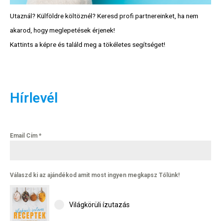
Utaznál? Külföldre költöznél? Keresd profi partnereinket, ha nem
akarod, hogy meglepetések érjenek!
Kattints a képre és találd meg a tökéletes segítséget!
Hírlevél
Hírlevél
Email Cím
*
Email Cím
*
Válaszd ki az ajándékod amit
most ingyen megkapsz Tőlünk!
Válaszd ki az ajándékod amit most ingyen megkapsz Tőlünk!
Világkörüli
Világkörüli ízutazás
ízutazás