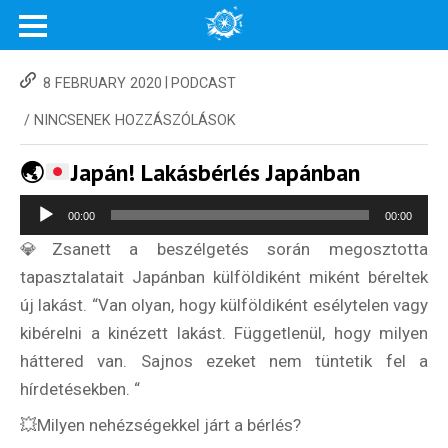
|
8 FEBRUARY 2020
PODCAST
/
NINCSENEK HOZZÁSZÓLÁSOK
🌏
Japán! Lakásbérlés Japánban
Audio
00:00
00:00
Player
💎Zsanett a beszélgetés során megosztotta
tapasztalatait Japánban külföldiként miként béreltek
új lakást. “Van olyan, hogy külföldiként esélytelen vagy
kibérelni a kinézett lakást. Függetlenül, hogy milyen
háttered van. Sajnos ezeket nem tüntetik fel a
hírdetésekben. “
💥Milyen nehézségekkel járt a bérlés?