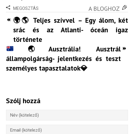
A BLOGHOZ
MEGOSZTÁS
🌍🌎 Teljes szívvel – Egy álom, két
srác és az Atlanti- óceán igaz
története
🌏
Ausztrália! Ausztrál
állampolgárság- jelentkezés és teszt
személyes tapasztalatok
💎
Szólj hozzá