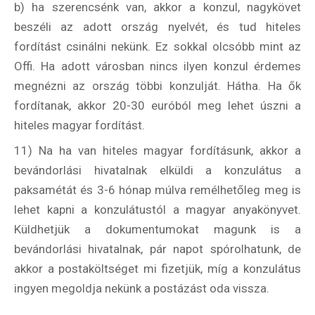
b) ha szerencsénk van, akkor a konzul, nagykövet
beszéli az adott ország nyelvét, és tud hiteles
fordítást csinálni nekünk. Ez sokkal olcsóbb mint az
Offi. Ha adott városban nincs ilyen konzul érdemes
megnézni az ország többi konzulját. Hátha. Ha ők
Hírlevél
fordítanak, akkor 20-30 euróból meg lehet úszni a
hiteles magyar fordítást.
11) Na ha van hiteles magyar fordításunk, akkor a
Email Cím
*
bevándorlási hivatalnak elküldi a konzulátus a
paksamétát és 3-6 hónap múlva remélhetőleg meg is
lehet kapni a konzulátustól a magyar anyakönyvet.
Válaszd ki az ajándékod amit
Küldhetjük a dokumentumokat magunk is a
most ingyen megkapsz Tőlünk!
bevándorlási hivatalnak, pár napot spórolhatunk, de
Világkörüli
akkor a postaköltséget mi fizetjük, míg a konzulátus
ízutazás
ingyen megoldja nekünk a postázást oda vissza.