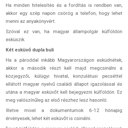
Külföldre
Ha minden hitelesítés és a fordítás is rendben van,
Költözünk!
akkor egy szép napon csörög a telefon, hogy lehet
Kaland -
játék -
menni az anyakönyvért.
kockázat
Szóval ez van, ha magyar állampolgár külföldön
100
esküszik.
Utazási
Élmény
Két esküvő dupla buli
poszter
Ha a pároddal inkább Magyarországon esküdnétek,
akkor a második részt kell majd megcsinálni a
közjegyzői, külügyi hivatal, konzulátusi pecséttel
ellátott magyar nyelvű családi állapot igazolással és
Feliratkozom
utána a magyar esküvőt kell bejegyezni külföldön. Ez
meg valószínűleg az első részhez lesz hasonló.
Illetve mivel a dokumentumok 6-12 hónapig
érvényesek, lehet két esküvőt is csinálni.
Felhasználási feltételek