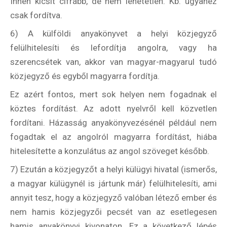
Innen kicsit cifrább, de nem lehetetlen. Kb. ugyanez
csak fordítva.
6) A külföldi anyakönyvet a helyi közjegyző
felülhitelesíti és lefordítja angolra, vagy ha
szerencsétek van, akkor van magyar-magyarul tudó
közjegyző és egyből magyarra fordítja.
Ez azért fontos, mert sok helyen nem fogadnak el
köztes fordítást. Az adott nyelvről kell közvetlen
fordítani. Házasság anyakönyvezésénél például nem
fogadtak el az angolról magyarra fordítást, hiába
hitelesítette a konzulátus az angol szöveget később.
7) Ezután a közjegyzőt a helyi külügyi hivatal (ismerős,
a magyar külügynél is jártunk már) felülhitelesíti, ami
annyit tesz, hogy a közjegyző valóban létező ember és
nem hamis közjegyzői pecsét van az esetlegesen
hamis anyakönyvi kivonaton. Ez a következő lépés