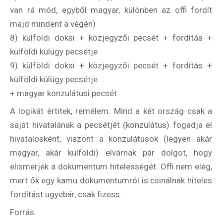
van rá mód, egyből magyar, különben az offi fordít
majd mindent a végén)
8) külföldi doksi + közjegyzői pecsét + fordítás +
külföldi külügy pecsétje
9) külföldi doksi + közjegyzői pecsét + fordítás +
külföldi külügy pecsétje
+ magyar konzulátusi pecsét
A logikát értitek, remélem. Mind a két ország csak a
saját hivatalának a pecsétjét (konzulátus) fogadja el
hivatalosként, viszont a konzulátusok (legyen akár
magyar, akár külföldi) elvárnak pár dolgot, hogy
elismerjék a dokumentum hitelességét. Offi nem elég,
mert ők egy kamu dokumentumról is csinálnak hiteles
fordítást ugyebár, csak fizess.
Forrás: