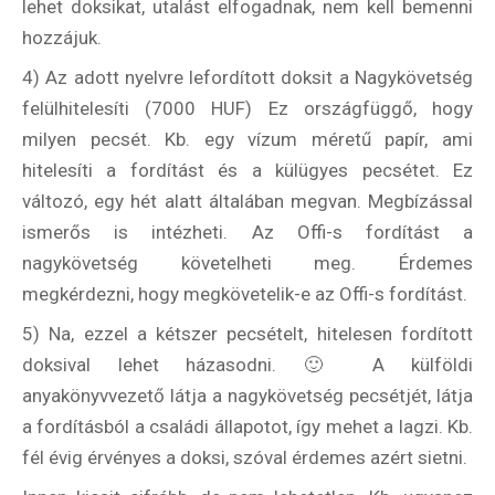
lehet doksikat, utalást elfogadnak, nem kell bemenni
hozzájuk.
4) Az adott nyelvre lefordított doksit a Nagykövetség
felülhitelesíti (7000 HUF) Ez országfüggő, hogy
milyen pecsét. Kb. egy vízum méretű papír, ami
hitelesíti a fordítást és a külügyes pecsétet. Ez
változó, egy hét alatt általában megvan. Megbízással
ismerős is intézheti. Az Offi-s fordítást a
nagykövetség követelheti meg. Érdemes
megkérdezni, hogy megkövetelik-e az Offi-s fordítást.
5) Na, ezzel a kétszer pecsételt, hitelesen fordított
doksival lehet házasodni. 🙂 A külföldi
anyakönyvvezető látja a nagykövetség pecsétjét, látja
a fordításból a családi állapotot, így mehet a lagzi. Kb.
fél évig érvényes a doksi, szóval érdemes azért sietni.