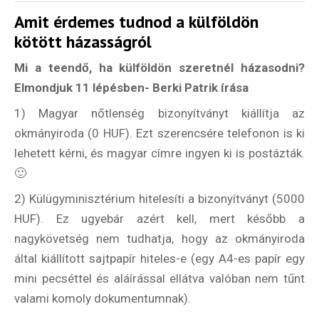
Amit érdemes tudnod a külföldön
kötött házasságról
Mi a teendő, ha külföldön szeretnél házasodni?
Elmondjuk 11 lépésben- Berki Patrik írása
1) Magyar nőtlenség bizonyítványt kiállítja az
okmányiroda (0 HUF). Ezt szerencsére telefonon is ki
lehetett kérni, és magyar címre ingyen ki is postázták.
🙂
2) Külügyminisztérium hitelesíti a bizonyítványt (5000
HUF). Ez ugyebár azért kell, mert később a
nagykövetség nem tudhatja, hogy az okmányiroda
által kiállított sajtpapír hiteles-e (egy A4-es papír egy
mini pecséttel és aláírással ellátva valóban nem tűnt
valami komoly dokumentumnak).