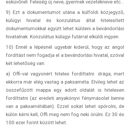
esküvőnél. Feleség új neve, gyermek vezetékneve etc…
9) Ezt a dokumentumot utána a külföldi közjegyző,
külügyi hivatal és konzulátus által hitelesített
dokumentumokkal együtt lehet küldeni a bevándorlási
hivatalnak. Konzulátus külügyi futárral elküldi ingyen.
10) Ennél a lépésnél ugyebár kiderül, hogy az angol
fordítást nem fogadja el a bevándorlási hivatal, szóval
két lehetőség van:
a) Offi-val vagyonért hiteles fordíttatni: drága, mert
ekkorra már elég vastag a paksaméta. Elvileg lehet az
összefűzött mappa egy adott oldalát is hitelesen
fordíttatni (az eredeti anyakönyvi fénymásolat benne
van a paksamétában). Ezzel sokat lehet spórolni, de
külön kérni kell, Offi meg nem fog neki örülni. Ez 30 és
100 ezer forint között lehet.