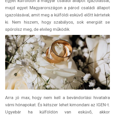
Egyet külföldön a magyar családi állapot igazolással,
majd egyet Magyarországon a párod családi állapot
igazolásával, amit meg a külföldi esküvő előtt kértetek
ki. Nem hiszem, hogy szabályos, sok energiát se
spórolsz meg, de elvileg működik.
Arra jó max, hogy nem kell a bevándorlási hivatalra
várni hónapokat. És kétszer lehet kimondani az IGEN-t.
Ugyebár ha külföldön van esküvő, akkor