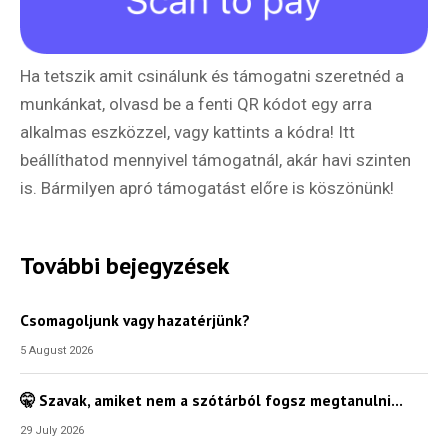
Ha tetszik amit csinálunk és támogatni szeretnéd a
munkánkat, olvasd be a fenti QR kódot egy arra
alkalmas eszközzel, vagy kattints a kódra! Itt
beállíthatod mennyivel támogatnál, akár havi szinten
is. Bármilyen apró támogatást előre is köszönünk!
További bejegyzések
Csomagoljunk vagy hazatérjünk?
5 August 2026
🤫 Szavak, amiket nem a szótárból fogsz megtanulni…
29 July 2026