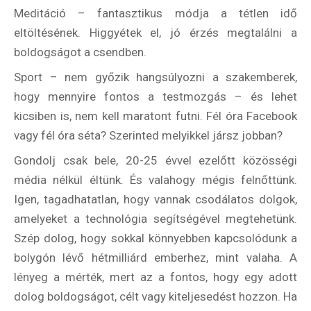
Meditáció – fantasztikus módja a tétlen idő
eltöltésének. Higgyétek el, jó érzés megtalálni a
boldogságot a csendben.
Sport – nem győzik hangsúlyozni a szakemberek,
hogy mennyire fontos a testmozgás – és lehet
kicsiben is, nem kell maratont futni. Fél óra Facebook
vagy fél óra séta? Szerinted melyikkel jársz jobban?
Gondolj csak bele, 20-25 évvel ezelőtt közösségi
média nélkül éltünk. És valahogy mégis felnőttünk.
Igen, tagadhatatlan, hogy vannak csodálatos dolgok,
amelyeket a technológia segítségével megtehetünk.
Szép dolog, hogy sokkal könnyebben kapcsolódunk a
bolygón lévő hétmilliárd emberhez, mint valaha. A
lényeg a mérték, mert az a fontos, hogy egy adott
dolog boldogságot, célt vagy kiteljesedést hozzon. Ha