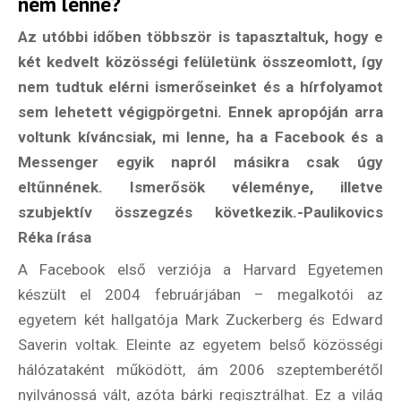
nem lenne?
Az utóbbi időben többször is tapasztaltuk, hogy e
két kedvelt közösségi felületünk összeomlott, így
nem tudtuk elérni ismerőseinket és a hírfolyamot
sem lehetett végigpörgetni. Ennek apropóján arra
voltunk kíváncsiak, mi lenne, ha a Facebook és a
Messenger egyik napról másikra csak úgy
eltűnnének. Ismerősök véleménye, illetve
szubjektív összegzés következik.-Paulikovics
Réka írása
A Facebook első verziója a Harvard Egyetemen
készült el 2004 februárjában – megalkotói az
egyetem két hallgatója Mark Zuckerberg és Edward
Saverin voltak. Eleinte az egyetem belső közösségi
hálózataként működött, ám 2006 szeptemberétől
nyilvánossá vált, azóta bárki regisztrálhat. Ez a világ