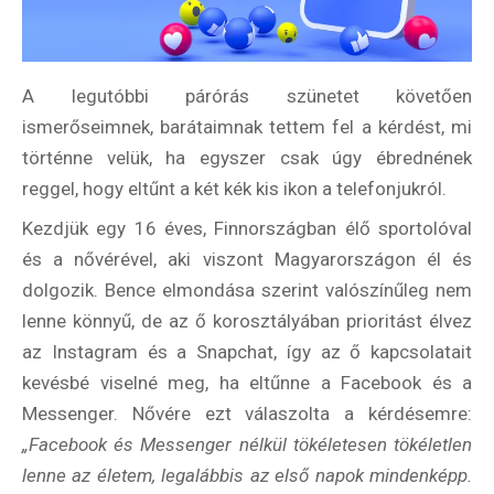
A legutóbbi párórás szünetet követően
ismerőseimnek, barátaimnak tettem fel a kérdést, mi
történne velük, ha egyszer csak úgy ébrednének
reggel, hogy eltűnt a két kék kis ikon a telefonjukról.
Kezdjük egy 16 éves, Finnországban élő sportolóval
és a nővérével, aki viszont Magyarországon él és
dolgozik. Bence elmondása szerint valószínűleg nem
lenne könnyű, de az ő korosztályában prioritást élvez
az Instagram és a Snapchat, így az ő kapcsolatait
kevésbé viselné meg, ha eltűnne a Facebook és a
Messenger. Nővére ezt válaszolta a kérdésemre:
„Facebook és Messenger nélkül tökéletesen tökéletlen
lenne az életem, legalábbis az első napok mindenképp.