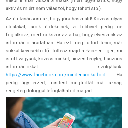
mikor ír már vissza a másik (mert ugye láttuk, hogy
aktív és miért nem válaszol, hogy teheti stb.).
Az én tanácsom az, hogy jóra használd! Kövess olyan
oldalakat, amik érdekelnek, a többivel pedig ne
foglalkozz, mert sokszor az a baj, hogy elveszünk az
információ áradatban. Ha ezt meg tudod tenni, már
sokkal kevesebb időt töltesz majd a Face-en. Igen, mi
is ott vagyunk, kövess minket, hiszen tényleg hasznos
információkkal szolgálunk:
https://www.facebook.com/mindenamikulfold
. Ha
pedig úgy érzed, mindent megtudtál már aznap,
rengeteg dologgal lefoglalhatod magad.