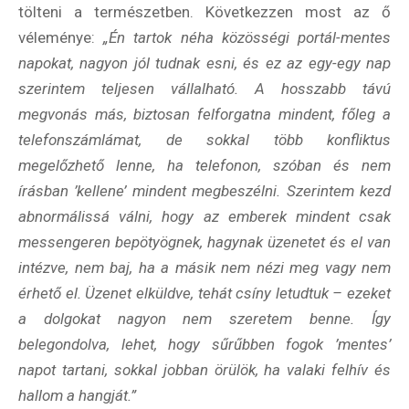
Email Cím
*
tölteni a természetben. Következzen most az ő
véleménye:
„Én tartok néha közösségi portál-mentes
napokat, nagyon jól tudnak esni, és ez az egy-egy nap
Válaszd ki az ajándékod amit
szerintem teljesen vállalható. A hosszabb távú
most ingyen megkapsz Tőlünk!
megvonás más, biztosan felforgatna mindent, főleg a
telefonszámlámat, de sokkal több konfliktus
Világkörüli
ízutazás
megelőzhető lenne, ha telefonon, szóban és nem
írásban ’kellene’ mindent megbeszélni. Szerintem kezd
abnormálissá válni, hogy az emberek mindent csak
Külföldre
Költözünk!
messengeren bepötyögnek, hagynak üzenetet és el van
Kaland -
intézve, nem baj, ha a másik nem nézi meg vagy nem
játék -
kockázat
érhető el. Üzenet elküldve, tehát csíny letudtuk – ezeket
a dolgokat nagyon nem szeretem benne. Így
100
belegondolva, lehet, hogy sűrűbben fogok ’mentes’
Utazási
Élmény
napot tartani, sokkal jobban örülök, ha valaki felhív és
poszter
hallom a hangját.”