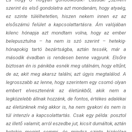
szerint és első gondolatra azt mondanám, hogy atyaég,
ez szinte túlélhetetlen, hiszen nekem innen ez az
elsőszámú felület a kapcsolattartásra. Ám valójában
kilenc hónapja azt mondtam volna, hogy az ember
belepusztulna – ha nem is szó szerint – hetekig-
hónapokig tartó bezártságba, aztán tessék, már a
második évadban is rendesen benne vagyunk. Elsőre
biztosan én is pánikba esnék meg utálnám, hogy eltűnt,
de az, akit meg akarsz találni, azt úgyis megtalálod. A
legrosszabb az lenne, hogy szerintem egy csomó olyan
embert elvesztenénk az életünkből, akik nem a
legközelebb állnak hozzánk, de fontos, értékes adalékai
az életünknek még akkor is, ha nem gyakori és nem is
túl intenzív a kapcsolattartás. Csak egy példa: posztol
az illető valamit, arról eszedbe jut, kicsit dumáltok, aztán
hetekig megint semmi, és mindez szinte kizárólag