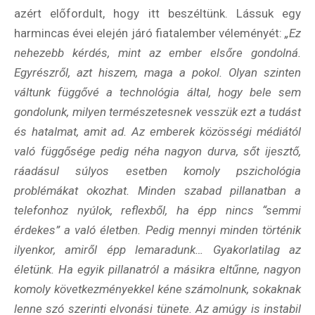
azért előfordult, hogy itt beszéltünk. Lássuk egy
harmincas évei elején járó fiatalember véleményét:
„Ez
nehezebb kérdés, mint az ember elsőre gondolná.
Egyrészről, azt hiszem, maga a pokol. Olyan szinten
váltunk függővé a technológia által, hogy bele sem
gondolunk, milyen természetesnek vesszük ezt a tudást
és hatalmat, amit ad. Az emberek közösségi médiától
való függősége pedig néha nagyon durva, sőt ijesztő,
ráadásul súlyos esetben komoly pszichológia
problémákat okozhat. Minden szabad pillanatban a
telefonhoz nyúlok, reflexből, ha épp nincs “semmi
érdekes” a való életben. Pedig mennyi minden történik
ilyenkor, amiről épp lemaradunk… Gyakorlatilag az
életünk. Ha egyik pillanatról a másikra eltűnne, nagyon
komoly következményekkel kéne számolnunk, sokaknak
lenne szó szerinti elvonási tünete. Az amúgy is instabil