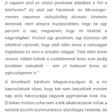
A napjaim első es utolsó gondolata általában a ’hol a
telefonom?’ Az első pár Facebook- és Messenger-
mentes napomon valószínűleg elvonási tüneteim
lennének, mert annyira hozzászoktam, hogy ha egy
percem is van, megnézem, hogy mi történik a
nagyvilágban. Viszont úgy gondolom, egy bizonyos idő
elteltével rájönnék, hogy több időm lenne a valósággal
foglalkozni és nem a virtuális világgal. Több időm lenne
olvasni, többet tudnék a családommal lenni, este pedig
korábban elaludnék – ami jó hatással lenne az
egészségemre is.”
A következő barátom Magyarországon él, a mi
kapcsolatunk olyan, hogy bár nem beszélünk minden
nap, erős hátországai vagyunk egymásnak évek óta.
Érdekes módon soha nem a kék alkalmazások voltak a
kettőnk közötti kommunikáció elsődleges felületei, de