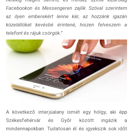
Facebookon és Messengeren zajlik. Szóval szerintem
az ilyen emberekért lenne kár, az hozzánk igazán
közelállókat kevésbé érintené, hiszen felveszem a
telefont és rájuk csörgök.”
Hírlevél
A következő interjúalany ismét egy hölgy, aki épp
Székesfehérvár és Győr között ingázik a
mindennapokban. Tudatosan él és igyekszik sok időt