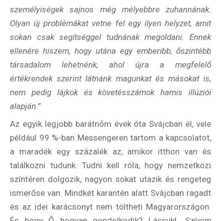
személyiségek sajnos még mélyebbre zuhannának.
Olyan új problémákat vetne fel egy ilyen helyzet, amit
sokan csak segítséggel tudnának megoldani. Ennek
ellenére hiszem, hogy utána egy emberibb, őszintébb
társadalom lehetnénk, ahol újra a megfelelő
értékrendek szerint látnánk magunkat és másokat is,
nem pedig lájkok és követésszámok hamis illúziói
alapján.”
Az egyik legjobb barátnőm évek óta Svájcban él, vele
például 99 %-ban Messengeren tartom a kapcsolatot,
a maradék egy százalék az, amikor itthon van és
találkozni tudunk. Tudni kell róla, hogy nemzetközi
színtéren dolgozik, nagyon sokat utazik és rengeteg
ismerőse van. Mindkét karantén alatt Svájcban ragadt
és az idei karácsonyt nem töltheti Magyarországon.
És hogy Ő hogyan gondolkodik? Lássuk!
„Szívem