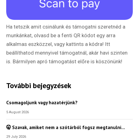
Ha tetszik amit csinálunk és támogatni szeretnéd a
munkánkat, olvasd be a fenti QR kódot egy arra
alkalmas eszközzel, vagy kattints a kódra! Itt
beállíthatod mennyivel támogatnál, akár havi szinten
is. Bármilyen apró támogatást előre is köszönünk!
További bejegyzések
Csomagoljunk vagy hazatérjünk?
5 August 2026
🤫 Szavak, amiket nem a szótárból fogsz megtanulni…
29 July 2026