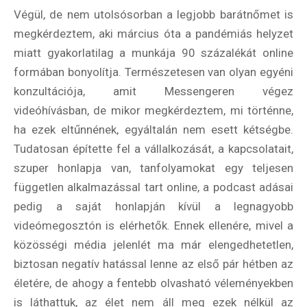
Végül, de nem utolsósorban a legjobb barátnőmet is
megkérdeztem, aki március óta a pandémiás helyzet
miatt gyakorlatilag a munkája 90 százalékát online
Feliratkozom
formában bonyolítja. Természetesen van olyan egyéni
konzultációja, amit Messengeren végez
videóhívásban, de mikor megkérdeztem, mi történne,
ha ezek eltűnnének, egyáltalán nem esett kétségbe.
Felhasználási feltételek
Tudatosan építette fel a vállalkozását, a kapcsolatait,
szuper honlapja van, tanfolyamokat egy teljesen
független alkalmazással tart online, a podcast adásai
pedig a saját honlapján kívül a legnagyobb
videómegosztón is elérhetők. Ennek ellenére, mivel a
közösségi média jelenlét ma már elengedhetetlen,
biztosan negatív hatással lenne az első pár hétben az
életére, de ahogy a fentebb olvasható véleményekben
is láthattuk, az élet nem áll meg ezek nélkül az