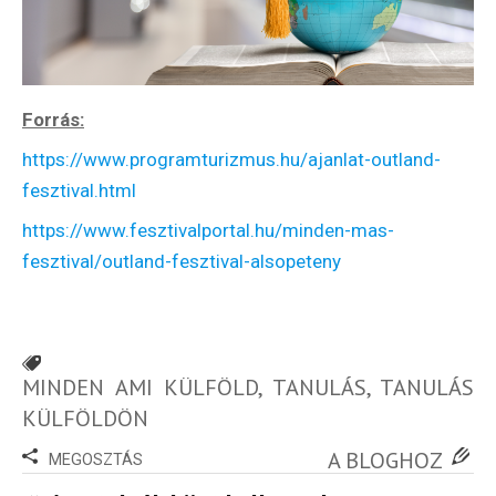
100
Utazási
Élmény
poszter
Forrás:
https://www.programturizmus.hu/ajanlat-outland-
fesztival.html
Feliratkozom
https://www.fesztivalportal.hu/minden-mas-
fesztival/outland-fesztival-alsopeteny
Felhasználási feltételek
MINDEN AMI KÜLFÖLD
,
TANULÁS
,
TANULÁS
KÜLFÖLDÖN
A BLOGHOZ
MEGOSZTÁS