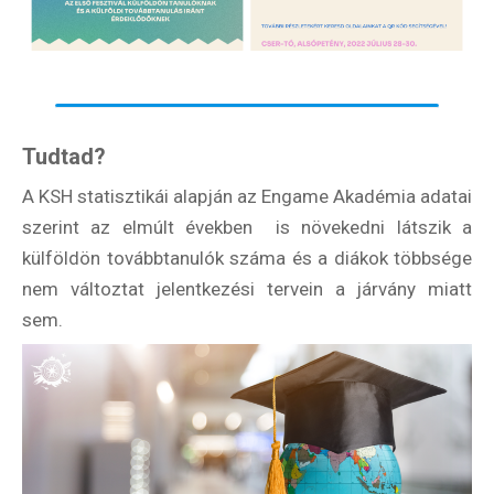
Hírlevél
Email Cím
*
Tudtad?
A KSH statisztikái alapján az Engame Akadémia adatai
Válaszd ki az ajándékod amit
szerint az elmúlt években is növekedni látszik a
most ingyen megkapsz Tőlünk!
külföldön továbbtanulók száma és a diákok többsége
nem változtat jelentkezési tervein a járvány miatt
Világkörüli
ízutazás
sem.
Külföldre
Költözünk!
Kaland -
játék -
kockázat