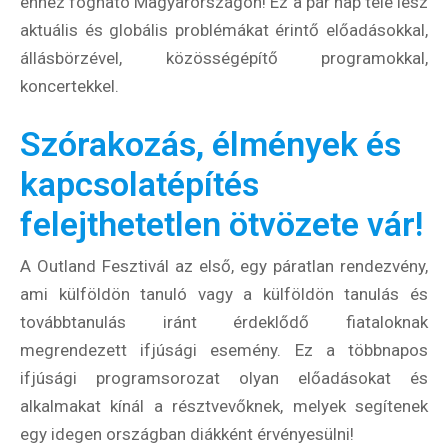
ehhez fogható Magyarországon! Ez a pár nap tele lesz
aktuális és globális problémákat érintő előadásokkal,
állásbörzével, közösségépítő programokkal,
koncertekkel.
Szórakozás, élmények és
kapcsolatépítés
felejthetetlen ötvözete vár!
A Outland Fesztivál az első, egy páratlan rendezvény,
ami külföldön tanuló vagy a külföldön tanulás és
továbbtanulás iránt érdeklődő fiataloknak
megrendezett ifjúsági esemény. Ez a többnapos
ifjúsági programsorozat olyan előadásokat és
alkalmakat kínál a résztvevőknek, melyek segítenek
egy idegen országban diákként érvényesülni!