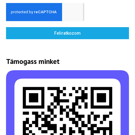
Feliratkozom
Támogass minket