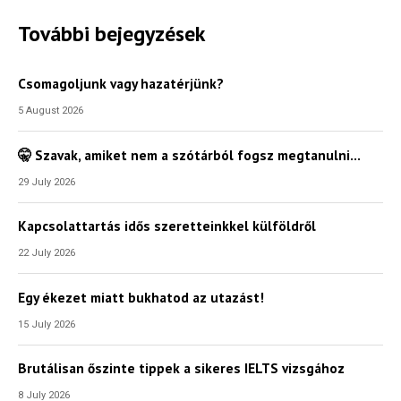
További bejegyzések
Csomagoljunk vagy hazatérjünk?
5 August 2026
🤫 Szavak, amiket nem a szótárból fogsz megtanulni…
29 July 2026
Kapcsolattartás idős szeretteinkkel külföldről
22 July 2026
Egy ékezet miatt bukhatod az utazást!
15 July 2026
Brutálisan őszinte tippek a sikeres IELTS vizsgához
8 July 2026