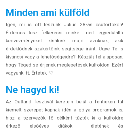
Minden ami külföld
Igen, mi is ott leszünk Július 28-án csütörtökön!
Érdemes lesz felkeresni minket mert egyedülálló
kedvezményeket kínálunk majd azoknak, akik
érdeklődnek szakértőink segítsége iránt. Ugye Te is
kíváncsi vagy a lehetőségeidre?! Készülj fel alaposan,
hogy Téged se érjenek meglepetések külföldön. Ezért
vagyunk itt. Értetek ♡
Ne hagyd ki!
Az Outland fesztivál keretein belül a fentieken túl
kiemelt szerepet kapnak idén a gólya programok is,
hisz a szervezők fő célként tűzték ki a külföldre
érkező elsőéves diákok életének és