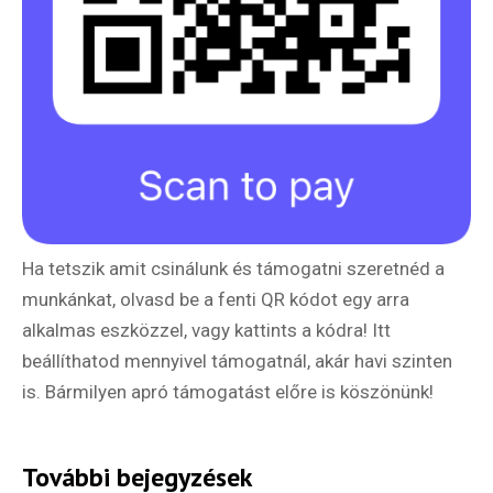
Ha tetszik amit csinálunk és támogatni szeretnéd a
munkánkat, olvasd be a fenti QR kódot egy arra
alkalmas eszközzel, vagy kattints a kódra! Itt
beállíthatod mennyivel támogatnál, akár havi szinten
is. Bármilyen apró támogatást előre is köszönünk!
További bejegyzések