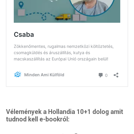
Világkörüli
ízutazás
Külföldre
Költözünk!
Kaland -
játék -
kockázat
100
Utazási
Élmény
poszter
Vélemények a Hollandia 10+1 dolog amit
tudnod kell e-bookról:
Feliratkozom