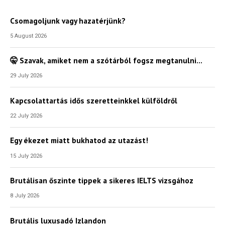
Csomagoljunk vagy hazatérjünk?
5 August 2026
🤫 Szavak, amiket nem a szótárból fogsz megtanulni…
29 July 2026
Kapcsolattartás idős szeretteinkkel külföldről
22 July 2026
Egy ékezet miatt bukhatod az utazást!
15 July 2026
Brutálisan őszinte tippek a sikeres IELTS vizsgához
8 July 2026
Brutális luxusadó Izlandon