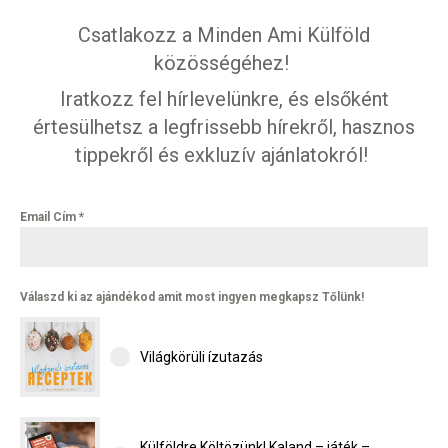
Csatlakozz a Minden Ami Külföld
közösségéhez!
Iratkozz fel hírlevelünkre, és elsőként
értesülhetsz a legfrissebb hírekről, hasznos
tippekről és exkluzív ajánlatokról!
Email Cím
*
Válaszd ki az ajándékod amit most ingyen megkapsz Tőlünk!
Világkörüli ízutazás
Külföldre Költözünk! Kaland – játék –