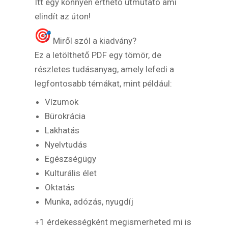
Itt egy könnyen érthető útmutató ami
elindít az úton!
Miről szól a kiadvány?
Ez a letölthető PDF egy tömör, de
részletes tudásanyag, amely lefedi a
legfontosabb témákat, mint például:
Vízumok
Bürokrácia
Lakhatás
Nyelvtudás
Egészségügy
Kulturális élet
Oktatás
Munka, adózás, nyugdíj
+1 érdekességként megismerheted mi is