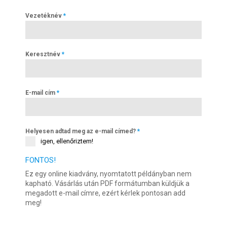
Vezetéknév
*
Keresztnév
*
E-mail cím
*
Helyesen adtad meg az e-mail címed?
*
igen, ellenőriztem!
FONTOS!
Ez egy online kiadvány, nyomtatott példányban nem
kapható. Vásárlás után PDF formátumban küldjük a
megadott e-mail címre, ezért kérlek pontosan add
meg!