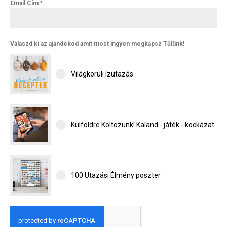
Email Cím
*
Válaszd ki az ajándékod amit most ingyen megkapsz Tőlünk!
Világkörüli ízutazás
Külföldre Költözünk! Kaland - játék - kockázat
100 Utazási Élmény poszter