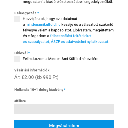
megosztani a kiadó előzetes írásbeli engedélye nélkül.
Beleegyezés
*
Hozzájárulok, hogy az adataimat
a
mindenamikulfold.hu
kezelje és a választott szakértő
felvegye velem a kapcsolatot. Elolvastam, megértettem
és elfogadom a
felhasználási feltételeket
és szabályzatot, ÁSZF és adatvédelmi nyilatkozatot.
Hírlevél
*
Feliratkozom a Minden Ami Külföld hírlevelére.
Vásárlási információk
Ár: £2.00 (kb 990 Ft)
Hollandia 10+1 dolog kiadvány
*
affiliate
Megvásárolom