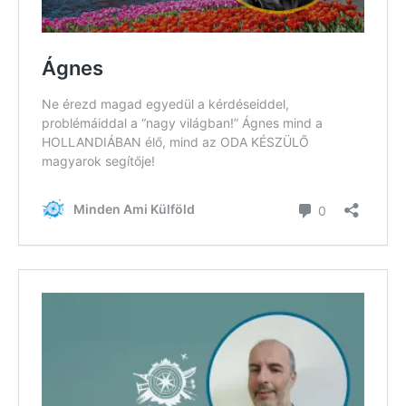
Hírlevél
Email Cím
*
Válaszd ki az ajándékod amit
most ingyen megkapsz Tőlünk!