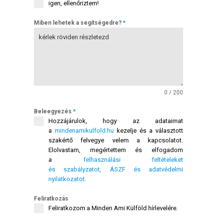
igen, ellenőriztem!
Miben lehetek a segítségedre?
*
0 / 200
Beleegyezés
*
Hozzájárulok, hogy az adataimat
a
mindenamikulfold.hu
kezelje és a választott
szakértő felvegye velem a kapcsolatot.
Elolvastam, megértettem és elfogadom
a
felhasználási feltételeket
és szabályzatot, ÁSZF és adatvédelmi
nyilatkozatot.
Feliratkozás
Feliratkozom a Minden Ami Külföld hírlevelére.