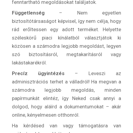
fenntartható megoldásokat találjatok.
Függetlenség
– Nem egyetlen
biztosítótársaságot képvisel, így nem célja, hogy
rád erőltessen egy adott terméket. Helyette
széleskörű piaci kínálatból választjátok ki
közösen a számodra legjobb megoldást, legyen
szó biztosításról, megtakarításról vagy
lakástakarékról.
Precíz ügyintézés
– Leveszi az
adminisztrációs terhet a válladról! Ha megvan a
számodra legjobb megoldás, minden
papírmunkát elintéz, így Neked csak annyi a
dolgod, hogy aláírd a dokumentumokat – akár
online, kényelmesen otthonról.
Ha kérdésed van vagy támogatásra van