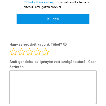
ITT tudod kiválasztani,
hogy csak arról a témáról
értesülj, ami igazán érdekel.
Küldés
Hány szívecskét kapunk Tőled? 🙂
Amit gondolsz az igénybe vett szolgáltatásról. Csak
őszintén!