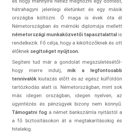
és hogy mennyire nehéz meghozni egy döntést,
hátrahagyni jelenlegi életünket és egy másik
országba költözni. Ő maga is évek óta él
Németországban és mérnöki diplomája mellett
németországi munkaközvetői tapasztalattal
is
rendelkezik. Fő célja, hogy a kiköltözőknek és ott
élőknek
segítséget nyújtson.
Segíteni tud már a gondolat megszületésétől-
hogy merre indulj,
mik a legfontosabb
Hírlevél
tennivalók
kiutazás előtt és az egész külföldön
tartózkodás alatt is. Németországban, mint sok
más idegen országban, idegen nyelven, az
Email Cím
*
ügyintézés és pénzügyek bizony nem könnyű.
Támogatni fog
a német bankszámla nyitástól a
a fő biztosításokon át a megtakarításokig és
Válaszd ki az ajándékod amit
hitelekig.
most ingyen megkapsz Tőlünk!