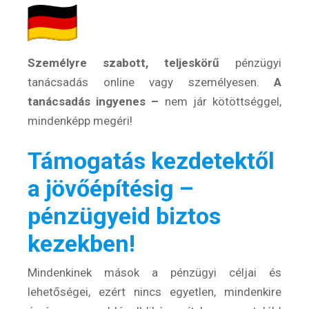
Világkörüli
ízutazás
Személyre szabott, teljeskörű
pénzügyi
Külföldre
tanácsadás online vagy személyesen.
A
Költözünk!
tanácsadás ingyenes –
nem jár kötöttséggel,
Kaland -
játék -
mindenképp megéri!
kockázat
Támogatás kezdetektől
100
Utazási
a jövőépítésig –
Élmény
poszter
pénzügyeid biztos
kezekben!
Mindenkinek mások a pénzügyi céljai és
lehetőségei, ezért nincs egyetlen, mindenkire
Feliratkozom