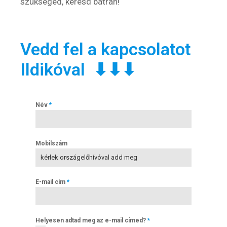
szükséged, keresd bátran!
Vedd fel a kapcsolatot
Ildikóval ⬇⬇⬇
Név
*
Mobilszám
E-mail cím
*
Helyesen adtad meg az e-mail címed?
*