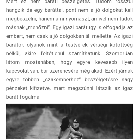
Mert ez nem baráti beszélgetés. Tudom rosszul
hangzik de egy baráttal, pont nem a jó dolgokat kell
megbeszélni, hanem ami nyomaszt, amivel nem tudok
másnak „menőzni”. Egy igazi barát így is elfogadja az
embert, nem csak a jó dolgokban áll mellette. Az igazi
barátok olyanok mint a testvérek vérségi kötöttség
nélkül, akire feltétlenül számíthatunk. Szomorúan
látom mostanában, hogy egyre kevesebb ilyen
kapcsolat van, bár szerencsére még akad. Ezért járnak
egyre többen „szakemberhez” beszélgetésre nagy
pénzeket kifizetve, mert megszűnni látszik az igaz
barát fogalma.