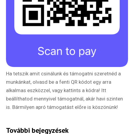
Ha tetszik amit csinálunk és támogatni szeretnéd a
munkánkat, olvasd be a fenti QR kódot egy arra
alkalmas eszközzel, vagy kattints a kódra! Itt
beállíthatod mennyivel támogatnál, akár havi szinten
is. Bármilyen apró támogatást előre is köszönünk!
További bejegyzések