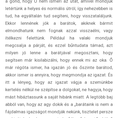
a gond, hogy Ő nem ismeri az utat, amivel mondjuk
letértünk a helyes és normális útról, így nehezebben is
tud, ha egyáltalán tud segíteni, hogy visszataláljunk.
Ekkor lennének jók a barátok, akiknek bármit
elmondhatunk nem fognak azzal visszaélni, vagy
ítélkezni felettünk. Például ha valaki mondjuk
megcsalja a párját, és ezzel bűntudata támad, azt
milyen jó lenne a barátjával megosztani, hogy
segítsen már kisilabizálni, hogy ennek mi az oka. Ő
már régóta ismer, ha igazán jó és őszinte barátod,
akkor ismer is annyira, hogy megmondja az igazat. És
itt a lényeg, hogy az igazat vágja a szemünkbe
kertelés nélkül ne szépítse a dolgokat, ne hagyja, hogy
mást hibáztassunk a saját hibánk miatt. A legtöbb baj
abból van, hogy az agy dokik és a „barátaink is nem a
fájdalmas igazságot mondják nekünk, tisztelet persze