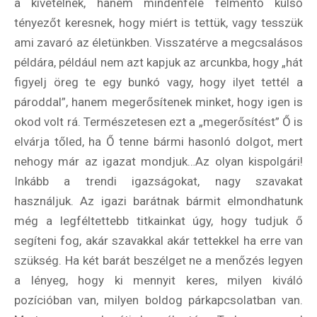
a kivételnek, hanem mindenféle felmentő külső
tényezőt keresnek, hogy miért is tettük, vagy tesszük
ami zavaró az életünkben. Visszatérve a megcsalásos
példára, például nem azt kapjuk az arcunkba, hogy „hát
figyelj öreg te egy bunkó vagy, hogy ilyet tettél a
pároddal”, hanem megerősítenek minket, hogy igen is
okod volt rá. Természetesen ezt a „megerősítést” Ő is
elvárja tőled, ha Ő tenne bármi hasonló dolgot, mert
nehogy már az igazat mondjuk…Az olyan kispolgári!
Inkább a trendi igazságokat, nagy szavakat
használjuk. Az igazi barátnak bármit elmondhatunk
még a legféltettebb titkainkat úgy, hogy tudjuk ő
segíteni fog, akár szavakkal akár tettekkel ha erre van
szükség. Ha két barát beszélget ne a menőzés legyen
a lényeg, hogy ki mennyit keres, milyen kiváló
pozícióban van, milyen boldog párkapcsolatban van.