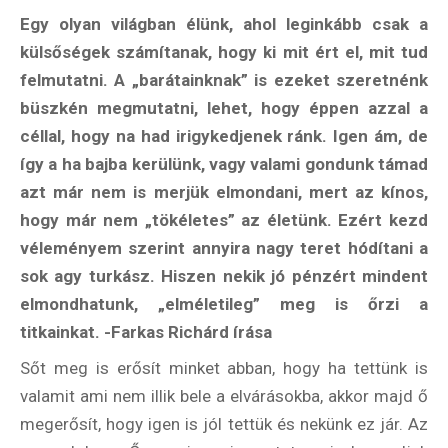
Egy olyan világban élünk, ahol leginkább csak a
külsőségek számítanak, hogy ki mit ért el, mit tud
felmutatni. A „barátainknak” is ezeket szeretnénk
büszkén megmutatni, lehet, hogy éppen azzal a
céllal, hogy na had irigykedjenek ránk. Igen ám, de
így a ha bajba kerülünk, vagy valami gondunk támad
azt már nem is merjük elmondani, mert az kínos,
hogy már nem „tökéletes” az életünk. Ezért kezd
véleményem szerint annyira nagy teret hódítani a
sok agy turkász. Hiszen nekik jó pénzért mindent
elmondhatunk, „elméletileg” meg is őrzi a
titkainkat. -Farkas Richárd írása
Sőt meg is erősít minket abban, hogy ha tettünk is
valamit ami nem illik bele a elvárásokba, akkor majd ő
megerősít, hogy igen is jól tettük és nekünk ez jár. Az