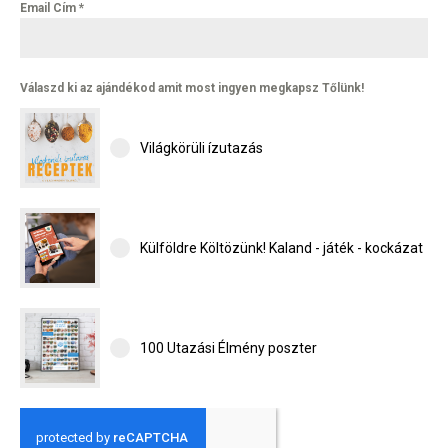
Email Cím
*
Válaszd ki az ajándékod amit most ingyen megkapsz Tőlünk!
Világkörüli ízutazás
Külföldre Költözünk! Kaland - játék - kockázat
100 Utazási Élmény poszter