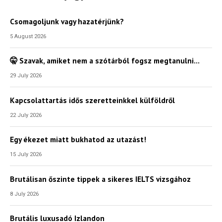
Csomagoljunk vagy hazatérjünk?
5 August 2026
🤫 Szavak, amiket nem a szótárból fogsz megtanulni…
29 July 2026
Kapcsolattartás idős szeretteinkkel külföldről
22 July 2026
Egy ékezet miatt bukhatod az utazást!
15 July 2026
Brutálisan őszinte tippek a sikeres IELTS vizsgához
8 July 2026
Brutális luxusadó Izlandon