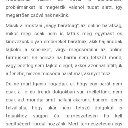
Hírlevél
problémánkat is megérzik valahol tudat alatt, így
megértően csóválnak nekünk.
Másik a mostani „nagy barátság” az online barátság,
Email Cím
*
mikor még csak nem is láttuk még egymást és
kinevezünk olyan embereket barátnak, akik hajlandóak
Válaszd ki az ajándékod amit
lájkolni a képeinket, vagy megcsodálni az online
most ingyen megkapsz Tőlünk!
farmunkat. ÉS persze ha bármi nem tetszőt mond,
vagy esetleg nem lájkol eleget, akkor azonnal letiltjuk
Világkörüli
a fenébe, hiszen micsoda barát már, aki ilyet tesz.
ízutazás
De ne már! Igenis fogadjuk el, hogy egy barát nem
Külföldre
csak a jó és trendi dolgokban van mellettünk, nem
Költözünk!
csak azt mondja amit hallani akarunk, hanem igenis
Kaland -
felvállalja, hogy akár nem tetsző dolgokat is
játék -
kockázat
fejünkhöz vágjon és természetesen ha kell
segítségért fordul hozzánk. Mert természetesen egy
100