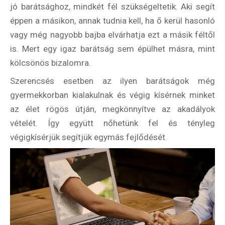
Utazási
jó barátsághoz, mindkét fél szükségeltetik. Aki segít
Élmény
éppen a másikon, annak tudnia kell, ha ő kerül hasonló
poszter
vagy még nagyobb bajba elvárhatja ezt a másik féltől
is. Mert egy igaz barátság sem épülhet másra, mint
kölcsönös bizalomra.
Szerencsés esetben az ilyen barátságok még
Feliratkozom
gyermekkorban kialakulnak és végig kísérnek minket
az élet rögös útján, megkönnyítve az akadályok
vételét. Így együtt nőhetünk fel és tényleg
végigkísérjük segítjük egymás fejlődését.
Felhasználási feltételek