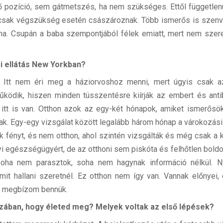
ő pozíció, sem gátmetszés, ha nem szükséges. Ettől függetlenül
sak végszükség esetén császároznak. Több ismerős is szenved
na. Csupán a baba szempontjából félek emiatt, mert nem szer
i ellátás New Yorkban?
. Itt nem éri meg a háziorvoshoz menni, mert úgyis csak a
ködik, hiszen minden tüsszentésre kiírják az embert és anti
 itt is van. Otthon azok az egy-két hónapok, amiket ismerős
nak. Egy-egy vizsgálat között legalább három hónap a várokozási
tek fényt, és nem otthon, ahol szintén vizsgálták és még csak a 
yi egészségügyért, de az otthoni sem piskóta és felhőtlen boldog
soha nem parasztok, soha nem hagynak információ nélkül. N
mit hallani szeretnél. Ez otthon nem így van. Vannak előnyei
n megbízom bennük.
zában, hogy él
e
ted meg? Melyek voltak az első lépések?