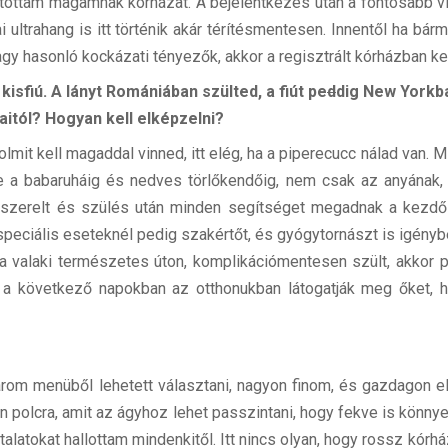
ottam magamnak kórházat. A bejelentkezés után a fontosabb viz
 ultrahang is itt történik akár térítésmentesen. Innentől ha bár
 hasonló kockázati tényezők, akkor a regisztrált kórházban kel
isfiú. A lányt Romániában szülted, a fiút pe
d
dig New Yorkb
itól? Hogyan kell elképzelni?
it kell magaddal vinned, itt elég, ha a piperecucc nálad van. M
ve a babaruháig és nedves törlőkendőig, nem csak az anyának,
lszerelt és szülés után minden segítséget megadnak a kezd
, speciális eseteknél pedig szakértőt, és gyógytornászt is igényb
Ha valaki természetes úton, komplikációmentesen szült, akkor p
 a következő napokban az otthonukban látogatják meg őket, h
árom menüből lehetett választani, nagyon finom, és gazdagon elk
 polcra, amit az ágyhoz lehet passzintani, hogy fekve is könny
latokat hallottam mindenkitől. Itt nincs olyan, hogy rossz kórh