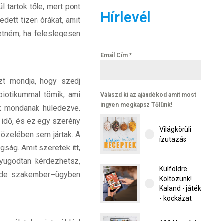
 tartok tőle, mert pont
Hírlevél
ett tizen órákat, amit
etném, ha feleslegesen
Email Cím
*
zt mondja, hogy szedj
biotikummal tömik, ami
Válaszd ki az ajándékod amit most
ingyen megkapsz Tőlünk!
ök mondanak hüledezve,
 idő, és ez egy szerény
Világkörüli
közelében sem jártak. A
ízutazás
ság. Amit szeretek itt,
yugodtan kérdezhetsz,
Külföldre
, de szakember
–
ügyben
Költözünk!
Kaland - játék
- kockázat