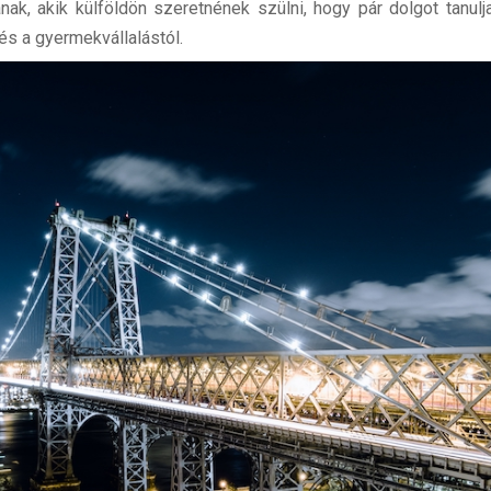
ak, akik külföldön szeretnének szülni, hogy pár dolgot tanul
és a gyermekvállalástól.