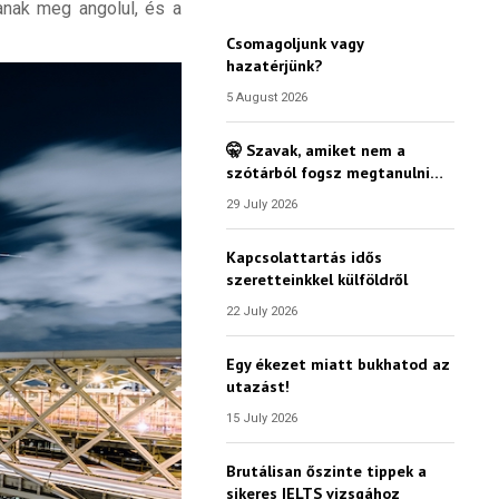
janak meg angolul, és a
Csomagoljunk vagy
hazatérjünk?
5 August 2026
🤫 Szavak, amiket nem a
szótárból fogsz megtanulni…
29 July 2026
Kapcsolattartás idős
szeretteinkkel külföldről
22 July 2026
Egy ékezet miatt bukhatod az
utazást!
15 July 2026
Brutálisan őszinte tippek a
sikeres IELTS vizsgához