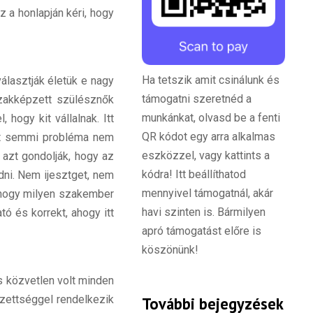
z a honlapján kéri, hogy
Ha tetszik amit csinálunk és
álasztják életük e nagy
támogatni szeretnéd a
Szakképzett szülésznők
munkánkat, olvasd be a fenti
 hogy kit vállalnak. Itt
QR kódot egy arra alkalmas
att semmi probléma nem
eszközzel, vagy kattints a
 azt gondolják, hogy az
kódra! Itt beállíthatod
dni. Nem ijesztget, nem
mennyivel támogatnál, akár
l, hogy milyen szakember
havi szinten is. Bármilyen
tó és korrekt, ahogy itt
apró támogatást előre is
köszönünk!
 közvetlen volt minden
gzettséggel rendelkezik
További bejegyzések