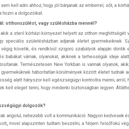
 sem kell adni ahhoz, hogy jól bánjanak az emberrel, sőt, a kórhá
 hozni a dolgozóikat.
nál: otthonszülést, vagy szülésházba mennél?
kik a steril kórházi környezet helyett az otthon meghittségét v
egy speciális születésházban adjanak életet gyermekeiknek. 
égig követik, és rendkívül szigorú szabályok alapján döntik el,
s babákat várnak, olyanokat, akiknek a terhességük ideje al
tosítanak. Természetesen New Yorkban is vannak olyanok, akik
a gyermeküknek háborítatlan körülmények között életet tudnak a
rhesség alatt hányszor kell egészségügyi kontrollra menni, arró
k kell eleget tenni, hogy mindenki biztonságban legyen. Átlátha
észségügyi dolgozók?
ak angolul, nehezebb volt a kommunikáció. Nagyon kedves
ek
és
olt
,
mivel alapszinten tudtam beszélni, a férjem felsőfokú vé