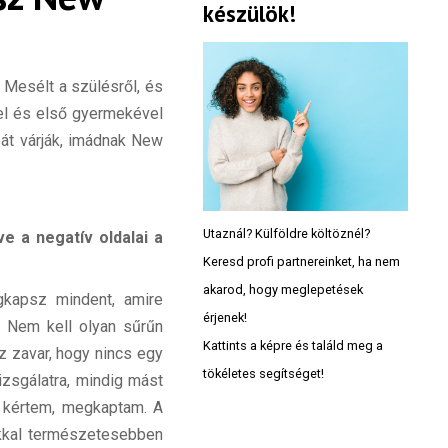
készülök!
 Mesélt a szülésről, és
ével és első gyermekével
át várják, imádnak New
Utaznál? Külföldre költöznél?
ve a negatív oldalai a
Keresd profi partnereinket, ha nem
akarod, hogy meglepetések
gkapsz mindent, amire
érjenek!
. Nem kell olyan sűrűn
Kattints a képre és találd meg a
z zavar, hogy nincs egy
tökéletes segítséget!
izsgálatra, mindig mást
g kértem, megkaptam. A
Sokkal természetesebben