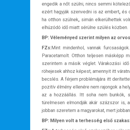
engedik a nőt szülni, nincs semmi kötelez
ezért hagyják szenvedni is az embert
,
és c
ha otthon szülnek
,
simán elkerülhettek vol
elhúzódó idő miatt sérülne szülés közben.
BP: Véleményed szerint milyen az orvos
FZs:
Mint mindenhol, vannak furcsaságok
Paracetamolt. Otthon teljesen másképp mű
szerintem a másik véglet. Várakozási idő
röhejesek ahhoz képest, amennyit itt várat
becslés. A férjem problémájára itt derítet
pozitív élmény ellenére nem rajongok a hel
az a hozzáállás. Itt soha nem bunkók, 
türelmesen elmondják akár százszor is, a
jobban szeretem a magyarokat, mert jobba
BP: Milyen volt a terhesség első szakas