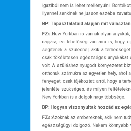
igaziból nem is lehet mellényúlni. Borítékot
Oszd meg történeted!
ilyennel senkinek ne jusson eszébe zavarba
Külföldi munkaajánlatok
BP: Tapasztalataid alapján mit választa
FZs:
New Yorkban is vannak olyan anyukák, a
napjára, és lehetőség van arra is, hogy 
segítenek a szülésnél, akik a terhességet v
csak tökéletesen egészséges anyukákat é
volt. A szüléshez nyugodt környezetet biz
otthonuk számukra az egyetlen hely, ahol 
fenyeget, csak tájékoztat: arról, hogy a te
jelenléte szükséges, és milyen feltételekne
New Yorkban is a dolgok nagy többsége.
BP: Hogyan viszonyultak hozzád az eg
FZs:
Azoknak az embereknek, akik nem tudt
egészségügyi dolgozó. Nekem könnyebb v