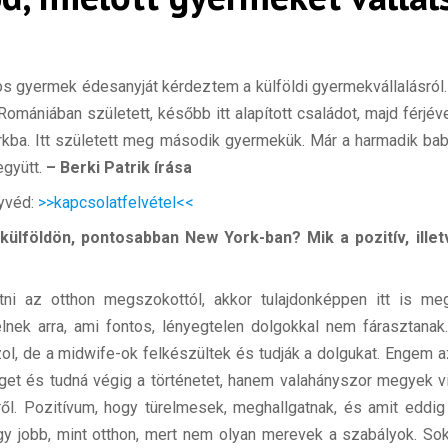
os gyermek édesanyját kérdeztem a külföldi gyermekvállalásról.
 Romániában született, később itt alapított családot, majd férj
rkba. Itt született meg második gyermekük. Már a harmadik bab
együtt.
– Berki Patrik írása
gyvéd:
>>kapcsolatfelvétel<<
külföldön, pontosabban New York-ban? Mik a pozitív, illet
ni az otthon megszokottól, akkor tulajdonképpen itt is me
ek arra, ami fontos, lényegtelen dolgokkal nem fárasztanak
zol, de a midwife-ok felkészültek és tudják a dolgukat. Engem a
séget és tudná végig a történetet, hanem valahányszor megyek v
ől. Pozitívum, hogy türelmesek, meghallgatnak, és amit eddi
 hogy jobb, mint otthon, mert nem olyan merevek a szabályok. 