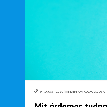
|
9 AUGUST 2020
MINDEN AMI KÜLFÖLD
,
USA
Mit érdemes tudno