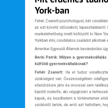
York-ban
Fehér Zsanett pszichológust, két csodálat
az ezt követő időszakról, tapasztalatairól.
munkalehetőség miatt költözött ki New Yo
Yorkban élni, csodálatos családot alkotnak 
Amerikai Egyesült Államok bevándorlási ü
Berki Patrik: Milyen a gyermekvállalás 
külföldi gyermekvállalásnak?
Fehér Zsanett:
Ha el tudsz vonatkoztat
szükséged van. Összességében odafigyeln
ellenőrzésre járni és orvossal sem találko
kijelölt midwife, aki végigkíséri a terhes
kapok
,
és kezdhetem a történetemet elölr
szüléstől tartok, de arról azt hallottam,