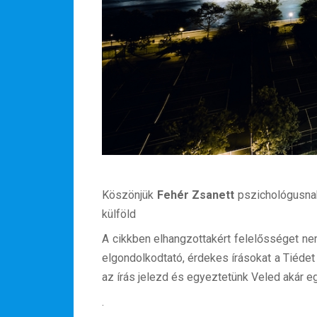
Köszönjük
Fehér Zsanett
pszichológusnak
külföld
A cikkben elhangzottakért felelősséget nem 
elgondolkodtató, érdekes írásokat a Tiéde
Hírlevél
az írás jelezd és egyeztetünk Veled akár egy
.
Email Cím
*