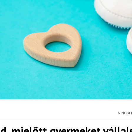
NINCS
d, mielőtt gyermeket válla