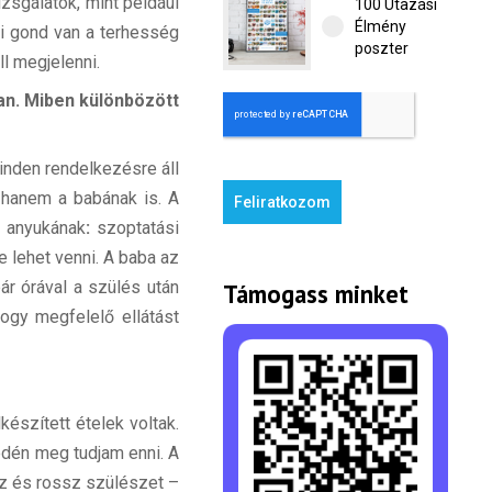
sgálatok, mint például
100 Utazási
Élmény
mi gond van a terhesség
poszter
l megjelenni.
an. Miben különbözött
inden rendelkezésre áll
 hanem a babának is. A
Feliratkozom
ő anyukának
:
szoptatási
e lehet venni. A baba az
ár órával a szülés után
Támogass minket
ogy megfelelő ellátást
észített ételek voltak.
edén meg tudjam enni. A
áz és rossz szülészet –