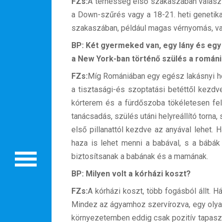
FZs:
A terhesség első szakaszában választ
a Down-szűrés vagy a 18-21. heti genetikai
szakaszában, például magas vérnyomás, vagy
BP: Két gyermeked van, egy lány és egy k
a New York-ban történő szülés a románia
Rólunk
FZs:
Míg Romániában egy egész lakásnyi holm
Külföldre költöznék!
a tisztasági-és szoptatási betéttől kezd
kórterem és a fürdőszoba tökéletesen fe
Szakértőink
tanácsadás, szülés utáni helyreállító torna
Beutazási engedélyek
első pillanattól kezdve az anyával lehet. 
haza is lehet menni a babával, s a bábák
Online bolt
biztosítsanak a babának és a mamának.
Rendezvények
BP: Milyen volt a kórházi koszt?
FZs:
A kórházi koszt, több fogásból állt. H
BLOG
Mindez az ágyamhoz szervírozva, egy olyan
Partnerprogram
környezetemben eddig csak pozitív tapaszta