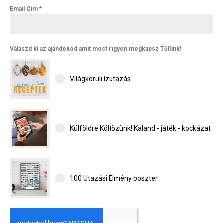
Email Cím
*
Hírlevél
Válaszd ki az ajándékod amit most ingyen megkapsz Tőlünk!
Világkörüli ízutazás
Email Cím
*
Válaszd ki az ajándékod amit
Külföldre Költözünk! Kaland - játék - kockázat
most ingyen megkapsz Tőlünk!
Világkörüli
ízutazás
100 Utazási Élmény poszter
Külföldre
Költözünk!
Kaland -