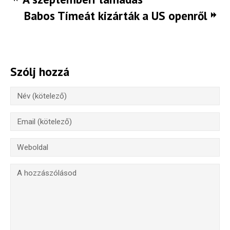
Oszd meg történeted!
Babos Tímeát kizárták a US openről
Külföldi munkaajánlatok
Szólj hozzá