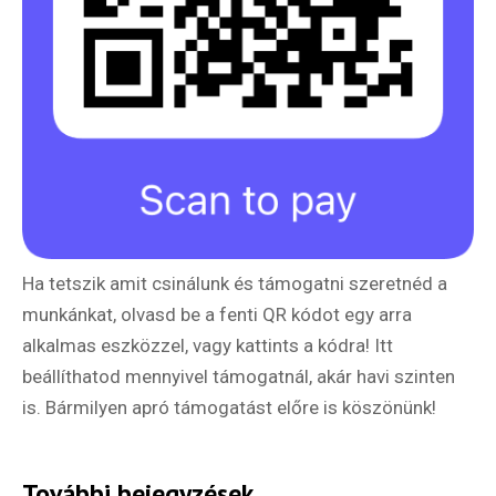
Ha tetszik amit csinálunk és támogatni szeretnéd a
munkánkat, olvasd be a fenti QR kódot egy arra
alkalmas eszközzel, vagy kattints a kódra! Itt
beállíthatod mennyivel támogatnál, akár havi szinten
is. Bármilyen apró támogatást előre is köszönünk!
További bejegyzések