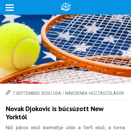
|
7 SEPTEMBER 2020
USA
/
NINCSENEK HOZZÁSZÓLÁSOK
Novak Djokovic is búcsúzott New
Yorktól
Női páros első kiemeltje után a férfi első, a torna