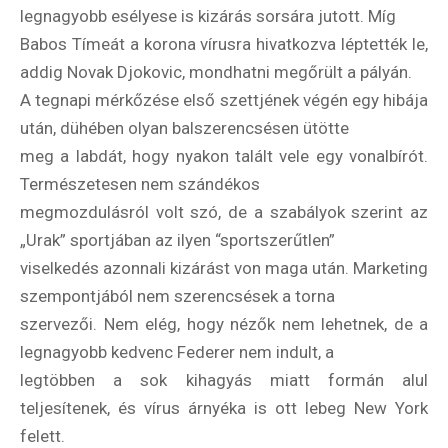
legnagyobb esélyese is kizárás sorsára jutott. Míg
Babos Tímeát a korona vírusra hivatkozva léptették le,
addig Novak Djokovic, mondhatni megőrült a pályán.
A tegnapi mérkőzése első szettjének végén egy hibája
után, dühében olyan balszerencsésen ütötte
meg a labdát, hogy nyakon talált vele egy vonalbírót.
Természetesen nem szándékos
megmozdulásról volt szó, de a szabályok szerint az
„Urak” sportjában az ilyen “sportszerűtlen”
viselkedés azonnali kizárást von maga után. Marketing
szempontjából nem szerencsések a torna
szervezői. Nem elég, hogy nézők nem lehetnek, de a
legnagyobb kedvenc Federer nem indult, a
legtöbben a sok kihagyás miatt formán alul
teljesítenek, és vírus árnyéka is ott lebeg New York
felett.