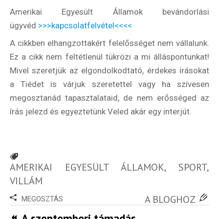
Amerikai Egyesült Államok bevándorlási
ügyvéd
>>>kapcsolatfelvétel<<<<
A cikkben elhangzottakért felelősséget nem vállalunk.
Rólunk
Ez a cikk nem feltétlenül tükrözi a mi álláspontunkat!
Külföldre költöznék!
Mivel szeretjük az elgondolkodtató, érdekes írásokat
a Tiédet is várjuk szeretettel vagy ha szívesen
Szakértőink
megosztanád tapasztalataid, de nem erősséged az
írás jelezd és egyeztetünk Veled akár egy interjút.
Beutazási engedélyek
Online bolt
Rendezvények
AMERIKAI EGYESÜLT ÁLLAMOK
,
SPORT
,
BLOG
VILLÁM
A BLOGHOZ
MEGOSZTÁS
Partnerprogram
A szeptemberi támadás