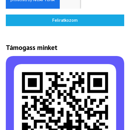
játék -
kockázat
Feliratkozom
100
Utazási
Élmény
poszter
Támogass minket
Feliratkozom
Felhasználási feltételek