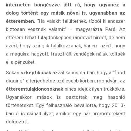
interneten böngészve jött rá, hogy ugyanez a
dolog történt egy másik nővel is, ugyanabban az
étteremben.
“Ha valakit felültetnek, tízből kilencszer
biztosan vesznek valamit” – magyarázta Paré. Az
étterem tehát tulajdonképpen randevút hirdet, de nem
azért, hogy szinglik találkozzanak, hanem azért, hogy
a magukra hagyott, frusztrált vendégek náluk költsék
el a pénzüket.
Sokan
szkeptikusak
azzal kapcsolatban, hogy a “food
digging” elterjedhetne szélesebb körben, mondván, az
étteremtulajdonosoknak
nincs idejük ilyen trükkökre.
Ugyanakkor mások is osztottak meg hasonló
történeteket. Egy felhasználó bevallotta, hogy 2013-
ban ő is csinált ilyet, amikor egy bár promótereként
dolgozott.