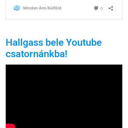
Hallgass bele Youtube
csatornánkba!
Hírlevél
Email Cím
*