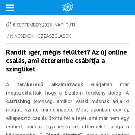
|
8 SEPTEMBER 2025
NAPI TUTI
/
NINCSENEK HOZZÁSZÓLÁSOK
Randit ígér, mégis felültet? Az új online
csalás, ami étterembe csábítja a
szingliket
A
társkereső
alkalmazások
világában már
megszokhattuk, hogy a bizalom törékeny dolog. A
catfishing
jelenség, amikor valaki másnak adja ki
magát, szinte mindennapos. Most azonban egy új,
elképesztő csalás ütötte fel a fejét, ami már nem egy
embert, hanem egyenesen az éttermeket állítja a