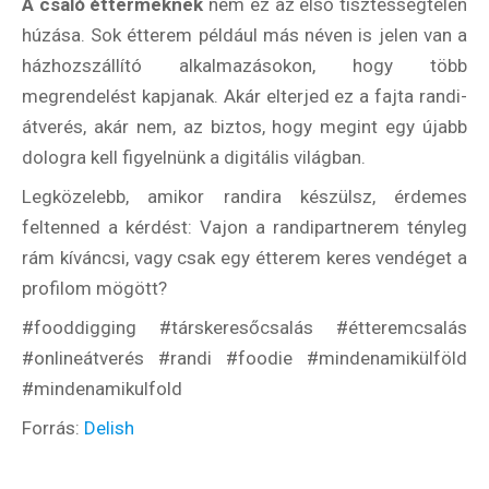
A csaló éttermeknek
nem ez az első tisztességtelen
húzása. Sok étterem például más néven is jelen van a
házhozszállító alkalmazásokon, hogy több
megrendelést kapjanak. Akár elterjed ez a fajta randi-
átverés, akár nem, az biztos, hogy megint egy újabb
dologra kell figyelnünk a digitális világban.
Legközelebb, amikor randira készülsz, érdemes
feltenned a kérdést: Vajon a randipartnerem tényleg
rám kíváncsi, vagy csak egy étterem keres vendéget a
profilom mögött?
#fooddigging #társkeresőcsalás #étteremcsalás
#onlineátverés #randi #foodie #mindenamikülföld
#mindenamikulfold
Forrás:
Delish