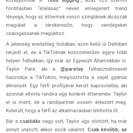
középpontba. A
“food digging”,
azaz szó szerinti
fordításban “ételásás” néven emlegetett trend
lényege, hogy az éttermek vonzó szingliknek álcázzák
magukat a társkeresőn, hogy vendégeket
csalogassanak magukhoz.
A jelenség eredetileg Indiában, azon belül is Delhiben
terjedt el, de a TikToknak köszönhetően egyre több
helyen felbukkan, így már az Egyesült Államokban is.
Taylor Paré, aki a
@paretay
felhasználónevet
használja a TikTokon, megosztotta a saját gyanús
élményét. Egy férfi profiljával került kapcsolatba, aki
azonnal elhívta randira egy konkrét étterembe. Taylor
el is ment, de a randipartner sosem érkezett meg.
Kiderült, hogy a férfi az alkalmazásban letiltotta őt.
Bár a
csalódás
nagy volt, Taylor úgy döntött, ha már
ennyit utazott, akkor eszik valamit.
Csak később, az