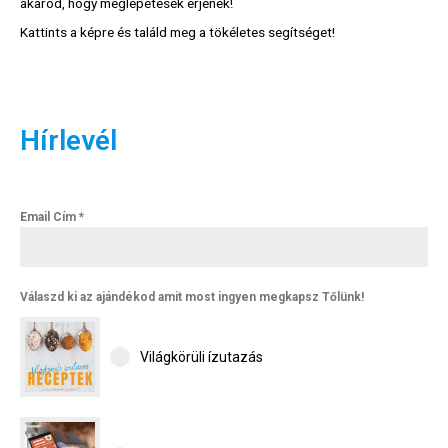
akarod, hogy meglepetések érjenek!
Kattints a képre és találd meg a tökéletes segítséget!
Hírlevél
Email Cím
*
Válaszd ki az ajándékod amit most ingyen megkapsz Tőlünk!
Világkörüli ízutazás