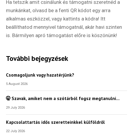
Ha tetszik amit csinálunk és támogatni szeretnéd a
munkánkat, olvasd be a fenti QR kódot egy arra
alkalmas eszközzel, vagy kattints a kódra! Itt
beállíthatod mennyivel támogatnál, akár havi szinten
is. Bármilyen apró támogatást előre is köszönünk!
További bejegyzések
Csomagoljunk vagy hazatérjünk?
5 August 2026
🤫 Szavak, amiket nem a szótárból fogsz megtanulni…
29 July 2026
Kapcsolattartás idős szeretteinkkel külföldről
22 July 2026