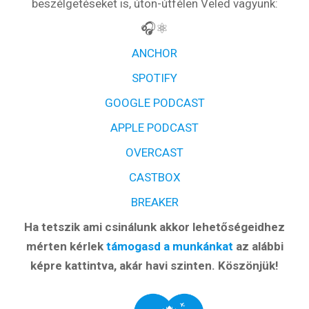
beszélgetéseket is, úton-útfélen Veled vagyunk:
🎧⚛️
ANCHOR
SPOTIFY
GOOGLE PODCAST
APPLE PODCAST
OVERCAST
CASTBOX
BREAKER
Ha tetszik ami csinálunk akkor lehetőségeidhez
mérten kérlek
támogasd a munkánkat
az alábbi
képre kattintva, akár havi szinten. Köszönjük!