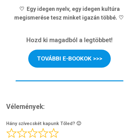
Világkörüli
♡ Egy idegen nyelv, egy idegen kultúra
ízutazás
megismerése tesz minket igazán többé. ♡
Külföldre
Költözünk!
Hozd ki magadból a legtöbbet!
Kaland -
játék -
kockázat
TOVÁBBI E-BOOKOK >>>
100
Utazási
Élmény
poszter
Vélemények
:
Hány szívecskét kapunk Tőled? 🙂
Feliratkozom