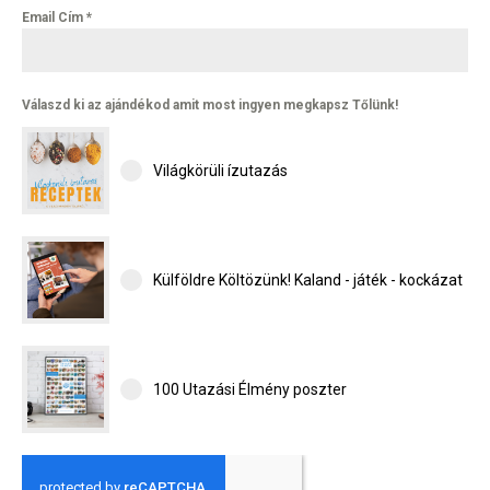
Email Cím
*
Válaszd ki az ajándékod amit most ingyen megkapsz Tőlünk!
Világkörüli ízutazás
Külföldre Költözünk! Kaland - játék - kockázat
100 Utazási Élmény poszter