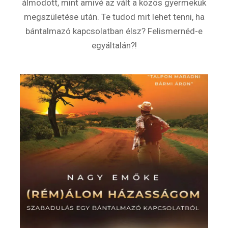
álmodott, mint amivé az vált a közös gyermekük
megszületése után. Te tudod mit lehet tenni, ha
bántalmazó kapcsolatban élsz? Felismernéd-e
egyáltalán?!