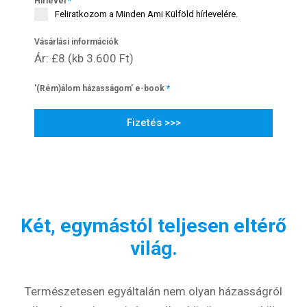
Hírlevél
*
Feliratkozom a Minden Ami Külföld hírlevelére.
Vásárlási információk
Ár: £8 (kb 3.600 Ft)
'(Rém)álom házasságom' e-book
*
Fizetés >>>
Két, egymástól teljesen eltérő
világ.
Természetesen egyáltalán nem olyan házasságról