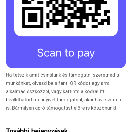
Ha tetszik amit csinálunk és támogatni szeretnéd a
munkánkat, olvasd be a fenti QR kódot egy arra
alkalmas eszközzel, vagy kattints a kódra! Itt
beállíthatod mennyivel támogatnál, akár havi szinten
is. Bármilyen apró támogatást előre is köszönünk!
További bejegyzések