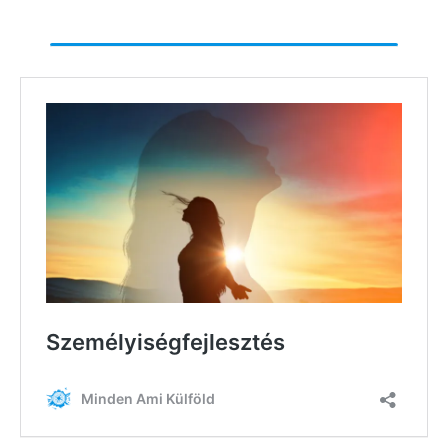
Hírlevél
Email Cím
*
Válaszd ki az ajándékod amit
most ingyen megkapsz Tőlünk!