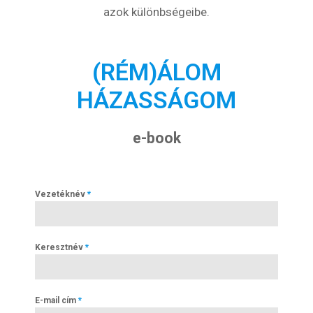
azok különbségeibe.
(RÉM)ÁLOM
HÁZASSÁGOM
e-book
Vezetéknév
*
Keresztnév
*
E-mail cím
*