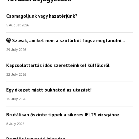
Csomagoljunk vagy hazatérjünk?
5 August 2026
🤫 Szavak, amiket nem a szótárból fogsz megtanulni…
29 July 2026
Kapcsolattartás idős szeretteinkkel külföldről
22 July 2026
Egy ékezet miatt bukhatod az utazást!
15 July 2026
Brutálisan őszinte tippek a sikeres IELTS vizsgához
8 July 2026