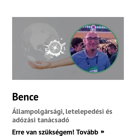
Rólunk
Bence
Külföldre költöznék!
Állampolgársági, letelepedési és
Szakértőink
adózási tanácsadó
Beutazási engedélyek
Erre van szükségem! Tovább