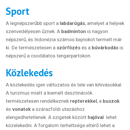
Sport
A legnépszerűbb sport a
labdarúgás
, amelyet a helyiek
szenvedélyesen űznek. A
badminton
is nagyon
népszerű, és Indonézia számos bajnokot termelt már
Hírlevél
ki. De természetesen a
szörfözés
és a
búvárkodás
is
népszerű a csodálatos tengerpartokon.
Email Cím
*
Közlekedés
A közlekedés igen változatos és tele van kihívásokkal.
Válaszd ki az ajándékod amit
A turizmus miatt a kiemelt desztinációk
most ingyen megkapsz Tőlünk!
természetesen rendelkeznek
repterekkel
, a
buszok
Világkörüli
és
vonatok
a szárazföldi utazáshoz
ízutazás
elengedhetetlenek. A szigetek között
hajóval
lehet
közelekedni. A forgalom terheltsége eltérő lehet a