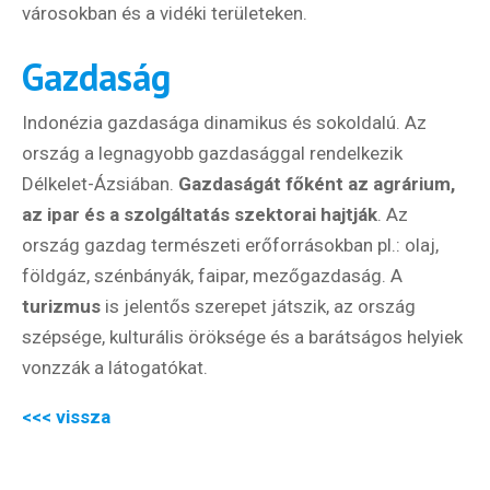
Külföldre
városokban és a vidéki területeken.
Költözünk!
Kaland -
Gazdaság
játék -
kockázat
Indonézia gazdasága dinamikus és sokoldalú. Az
100
ország a legnagyobb gazdasággal rendelkezik
Utazási
Élmény
Délkelet-Ázsiában.
Gazdaságát főként az agrárium,
poszter
az ipar és a szolgáltatás szektorai hajtják
. Az
ország gazdag természeti erőforrásokban pl.: olaj,
földgáz, szénbányák, faipar, mezőgazdaság. A
turizmus
is jelentős szerepet játszik, az ország
szépsége, kulturális öröksége és a barátságos helyiek
Feliratkozom
vonzzák a látogatókat.
<<< vissza
Felhasználási feltételek