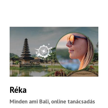
Online bolt
Rendezvények
BLOG
Partnerprogram
Oszd meg történeted!
Külföldi munkaajánlatok
Réka
Minden ami Bali, online tanácsadás