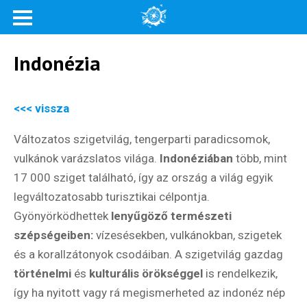
Indonézia
<<< vissza
Változatos szigetvilág, tengerparti paradicsomok,
vulkánok varázslatos világa.
Indonéziában
több, mint
17 000 sziget található, így az ország a világ egyik
legváltozatosabb turisztikai célpontja.
Gyönyörködhettek
lenyűgöző természeti
szépségeiben:
vízesésekben, vulkánokban, szigetek
és a korallzátonyok csodáiban. A szigetvilág gazdag
történelmi
és
kulturális
örökséggel
is rendelkezik,
így ha nyitott vagy rá megismerheted az indonéz nép