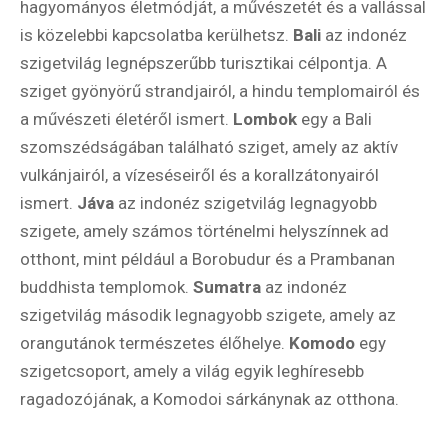
hagyományos életmódját, a művészetét és a vallással
is közelebbi kapcsolatba kerülhetsz.
Bali
az indonéz
szigetvilág legnépszerűbb turisztikai célpontja. A
sziget gyönyörű strandjairól, a hindu templomairól és
a művészeti életéről ismert.
Lombok
egy a Bali
szomszédságában található sziget, amely az aktív
vulkánjairól, a vízeséseiről és a korallzátonyairól
ismert.
Jáva
az indonéz szigetvilág legnagyobb
szigete, amely számos történelmi helyszínnek ad
otthont, mint például a Borobudur és a Prambanan
buddhista templomok.
Sumatra
az indonéz
szigetvilág második legnagyobb szigete, amely az
orangutánok természetes élőhelye.
Komodo
egy
szigetcsoport, amely a világ egyik leghíresebb
ragadozójának, a Komodoi sárkánynak az otthona.