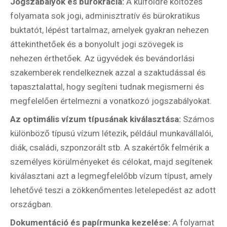
Jogszabályok és bürokrácia:
A külföldre költözés
folyamata sok jogi, adminisztratív és bürokratikus
buktatót, lépést tartalmaz, amelyek gyakran nehezen
áttekinthetőek és a bonyolult jogi szövegek is
nehezen érthetőek. Az ügyvédek és bevándorlási
szakemberek rendelkeznek azzal a szaktudással és
tapasztalattal, hogy segíteni tudnak megismerni és
megfelelően értelmezni a vonatkozó jogszabályokat.
Az optimális vízum típusának kiválasztása:
Számos
különböző típusú vízum létezik, például munkavállalói,
diák, családi, szponzorált stb. A szakértők felmérik a
Hírlevél
személyes körülményeket és célokat, majd segítenek
kiválasztani azt a legmegfelelőbb vízum típust, amely
lehetővé teszi a zökkenőmentes letelepedést az adott
Email Cím
*
országban.
Dokumentáció és papírmunka kezelése:
A folyamat