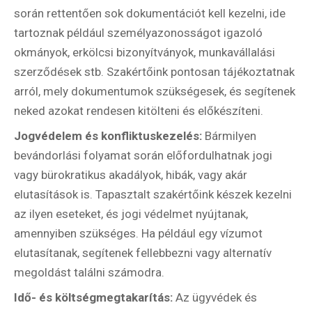
Válaszd ki az ajándékod amit
során rettentően sok dokumentációt kell kezelni, ide
most ingyen megkapsz Tőlünk!
tartoznak például személyazonosságot igazoló
okmányok, erkölcsi bizonyítványok, munkavállalási
Világkörüli
ízutazás
szerződések stb. Szakértőink pontosan tájékoztatnak
arról, mely dokumentumok szükségesek, és segítenek
neked azokat rendesen kitölteni és előkészíteni.
Külföldre
Költözünk!
Jogvédelem és konfliktuskezelés:
Bármilyen
Kaland -
játék -
bevándorlási folyamat során előfordulhatnak jogi
kockázat
vagy bürokratikus akadályok, hibák, vagy akár
elutasítások is. Tapasztalt szakértőink készek kezelni
100
Utazási
az ilyen eseteket, és jogi védelmet nyújtanak,
Élmény
amennyiben szükséges. Ha például egy vízumot
poszter
elutasítanak, segítenek fellebbezni vagy alternatív
megoldást találni számodra.
Idő- és költségmegtakarítás:
Az ügyvédek és