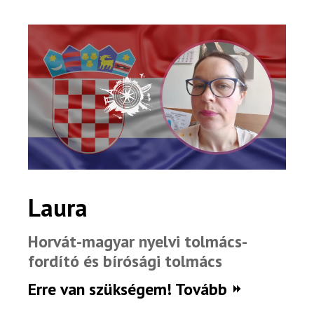
Szakértőink
Beutazási engedélyek
Online bolt
Rendezvények
BLOG
Partnerprogram
Oszd meg történeted!
Laura
Külföldi munkaajánlatok
Horvát-magyar nyelvi tolmács-
fordító és bírósági tolmács
Erre van szükségem! Tovább