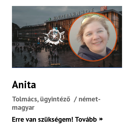
Anita
Tolmács, ügyintéző / német-
magyar
Rólunk
Erre van szükségem! Tovább
Külföldre költöznék!