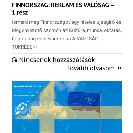
FINNORSZÁG: REKLÁM ÉS VALÓSÁG –
1.rész
Ismerd meg Finnországot egy hiteles újságíró és
Hírlevél
idegenvezető szemén át! Kultúra, munka, oktatás,
boldogság és bevándorlás A VALÓSÁG
TÜKRÉBEN!
Email Cím
*
Nincsenek hozzászólások
Tovább olvasom
Válaszd ki az ajándékod amit
most ingyen megkapsz Tőlünk!
Világkörüli
ízutazás
Külföldre
Költözünk!