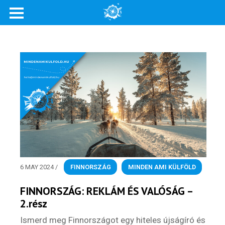
Rólunk
Külföldre költöznék!
Szakértőink
Beutazási engedélyek
Online bolt
Rendezvények
6 MAY 2024
/
FINNORSZÁG
,
MINDEN AMI KÜLFÖLD
BLOG
FINNORSZÁG: REKLÁM ÉS VALÓSÁG –
Partnerprogram
2.rész
Oszd meg történeted!
Ismerd meg Finnországot egy hiteles újságíró és