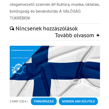
idegenvezető szemén át! Kultúra, munka, oktatás,
Külföldi munkaajánlatok
boldogság és bevándorlás A VALÓSÁG
TÜKRÉBEN!
Nincsenek hozzászólások
Tovább olvasom
2 MAY 2024
/
FINNORSZÁG
,
MINDEN AMI KÜLFÖLD