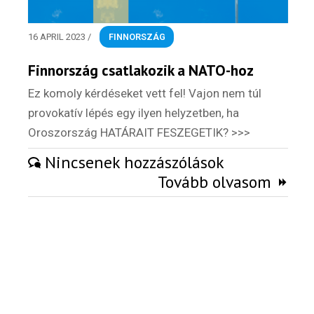
Kaland -
játék -
kockázat
16 APRIL 2023
/
FINNORSZÁG
100
Finnország csatlakozik a NATO-hoz
Utazási
Élmény
Ez komoly kérdéseket vett fel! Vajon nem túl
poszter
provokatív lépés egy ilyen helyzetben, ha
Oroszország HATÁRAIT FESZEGETIK? >>>
Nincsenek hozzászólások
Tovább olvasom
Feliratkozom
Felhasználási feltételek