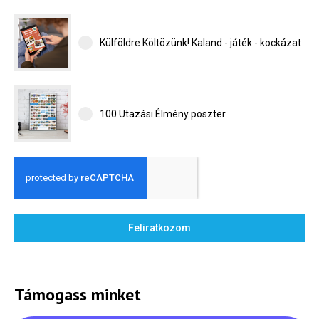
Külföldre
Költözünk!
Külföldre Költözünk! Kaland - játék - kockázat
Kaland -
játék -
kockázat
100
100 Utazási Élmény poszter
Utazási
Élmény
poszter
Feliratkozom
Feliratkozom
Támogass minket
Felhasználási feltételek