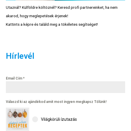
Utaznál? Külföldre költöznél? Keresd profi partnereinket, ha nem
akarod, hogy meglepetések érjenek!
Kattints a képre és találd meg a tökéletes segítséget!
Hírlevél
Hírlevél
Email Cím
*
Email Cím
*
Válaszd ki az ajándékod amit
most ingyen megkapsz Tőlünk!
Válaszd ki az ajándékod amit most ingyen megkapsz Tőlünk!
Világkörüli
Világkörüli ízutazás
ízutazás