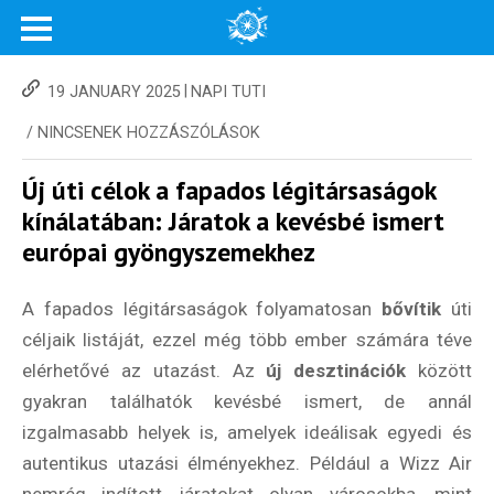
|
19 JANUARY 2025
NAPI TUTI
/
NINCSENEK HOZZÁSZÓLÁSOK
Új úti célok a fapados légitársaságok
kínálatában: Járatok a kevésbé ismert
európai gyöngyszemekhez
A fapados légitársaságok folyamatosan
bővítik
úti
céljaik listáját, ezzel még több ember számára téve
elérhetővé az utazást. Az
új desztinációk
között
gyakran találhatók kevésbé ismert, de annál
izgalmasabb helyek is, amelyek ideálisak egyedi és
autentikus utazási élményekhez. Például a Wizz Air