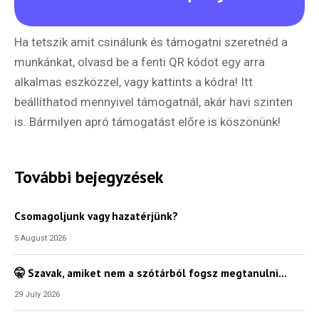
Ha tetszik amit csinálunk és támogatni szeretnéd a
munkánkat, olvasd be a fenti QR kódot egy arra
alkalmas eszközzel, vagy kattints a kódra! Itt
beállíthatod mennyivel támogatnál, akár havi szinten
is. Bármilyen apró támogatást előre is köszönünk!
További bejegyzések
Csomagoljunk vagy hazatérjünk?
5 August 2026
🤫 Szavak, amiket nem a szótárból fogsz megtanulni…
29 July 2026