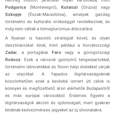
nemrég indított járatokat olyan városokba, mint
Podgorica
(Montenegró),
Kutaiszi
(Grúzia) vagy
Szkopje
(Észak-Macedónia), amelyek gazdag
történelmi és kulturális örökséggel rendelkeznek, és
még nem váltak a tömegturizmus áldozatává.
A Ryanair is hasonló stratégiát követ, és olyan
desztinációkat kínál, mint például a horvátországi
Zadar
, a portugáliai
Faro
vagy a görögországi
Rodosz
. Ezek a városok gyönyörű tengerpartokkal,
Rólunk
történelmi látnivalókkal és finom helyi ételekkel várják
az utazókat. A fapados légitársaságoknak
Külföldre költöznék!
köszönhetően ezek a kevésbé ismert úti célok is
könnyen és megfizethető áron elérhetők Budapestről
Szakértőink
és más európai városokból. Érdemes figyelni a
Beutazási engedélyek
légitársaságok akcióit és újdonságait, mert gyakran
kínálnak kedvezményes jegyeket az új útvonalakra.
Online bolt