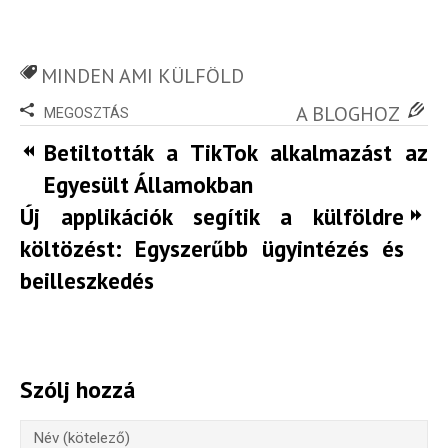
Rendezvények
MINDEN AMI KÜLFÖLD
BLOG
A BLOGHOZ
MEGOSZTÁS
Partnerprogram
Betiltották a TikTok alkalmazást az
Oszd meg történeted!
Egyesült Államokban
Új applikációk segítik a külföldre
Külföldi munkaajánlatok
költözést: Egyszerűbb ügyintézés és
beilleszkedés
Szólj hozzá