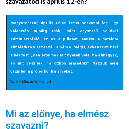
szavazatod is április 12-én?
Magyarország április 12-én ismét szavazni fog. Egy
választás mindig több, mint egyszerű politikai
adminisztráció: ez az a pillanat, amikor a hatalom
elméletben visszaszáll a népre. Mégis, sokan teszik fel
a kérdést: „Van értelme? Mit nyerek vele, ha elmegyek,
és mit veszítek, ha otthon maradok?” Nézzük meg
őszintén a pro és kontra érveket.
Szilvi – Minden Ami Külföld
Mi az előnye, ha elmész
szavazni?