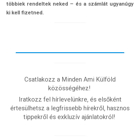
többiek rendeltek neked – és a számlát ugyanúgy
ki kell fizetned.
Csatlakozz a Minden Ami Külföld
közösségéhez!
Iratkozz fel hírlevelünkre, és elsőként
Hírlevél
értesülhetsz a legfrissebb hírekről, hasznos
tippekről és exkluzív ajánlatokról!
Email Cím
*