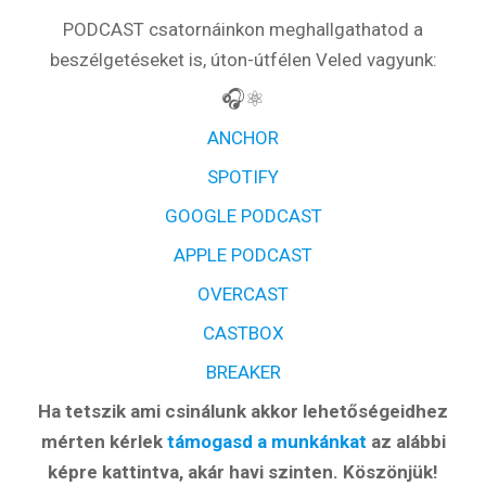
PODCAST csatornáinkon meghallgathatod a
beszélgetéseket is, úton-útfélen Veled vagyunk:
🎧⚛️
ANCHOR
SPOTIFY
GOOGLE PODCAST
APPLE PODCAST
OVERCAST
CASTBOX
BREAKER
Ha tetszik ami csinálunk akkor lehetőségeidhez
mérten kérlek
támogasd a munkánkat
az alábbi
képre kattintva, akár havi szinten. Köszönjük!