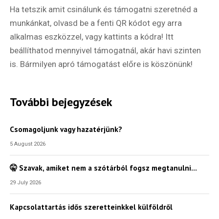
Ha tetszik amit csinálunk és támogatni szeretnéd a
munkánkat, olvasd be a fenti QR kódot egy arra
alkalmas eszközzel, vagy kattints a kódra! Itt
beállíthatod mennyivel támogatnál, akár havi szinten
is. Bármilyen apró támogatást előre is köszönünk!
További bejegyzések
Csomagoljunk vagy hazatérjünk?
5 August 2026
🤫 Szavak, amiket nem a szótárból fogsz megtanulni…
29 July 2026
Kapcsolattartás idős szeretteinkkel külföldről