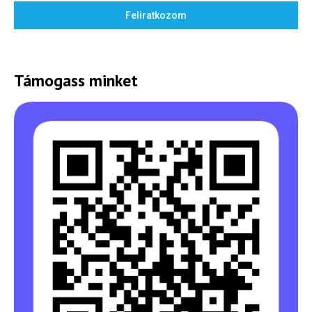
Feliratkozom
Támogass minket