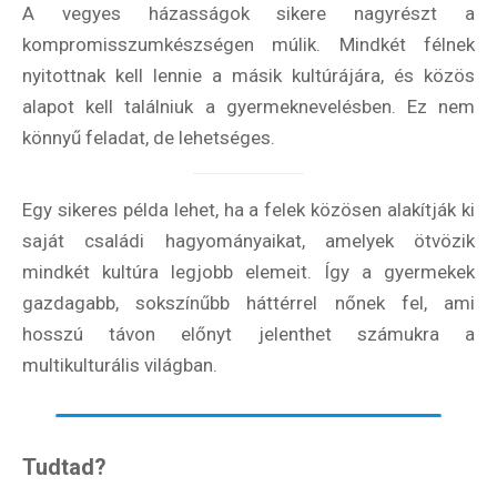
A vegyes házasságok sikere nagyrészt a
Élmény
poszter
kompromisszumkészségen múlik. Mindkét félnek
nyitottnak kell lennie a másik kultúrájára, és közös
alapot kell találniuk a gyermeknevelésben. Ez nem
könnyű feladat, de lehetséges.
Feliratkozom
Egy sikeres példa lehet, ha a felek közösen alakítják ki
saját családi hagyományaikat, amelyek ötvözik
mindkét kultúra legjobb elemeit. Így a gyermekek
Felhasználási feltételek
gazdagabb, sokszínűbb háttérrel nőnek fel, ami
hosszú távon előnyt jelenthet számukra a
multikulturális világban.
Tudtad?