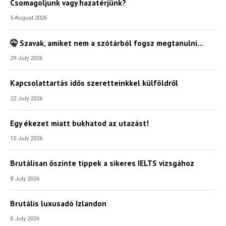
Csomagoljunk vagy hazatérjünk?
5 August 2026
🤫 Szavak, amiket nem a szótárból fogsz megtanulni…
29 July 2026
Kapcsolattartás idős szeretteinkkel külföldről
22 July 2026
Egy ékezet miatt bukhatod az utazást!
15 July 2026
Brutálisan őszinte tippek a sikeres IELTS vizsgához
8 July 2026
Brutális luxusadó Izlandon
6 July 2026