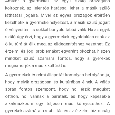
Amikor a gyermekek az egyik szülő országába
költöznek, az jelentős hatással lehet a másik szülő
láthatási jogaira. Mivel az egyes országok eltérően
kezelhetik a gyermekelhelyezést, a másik szülő jogait
érvényesíteni is sokkal bonyolultabbá válik. Ha az egyik
szülő úgy érzi, hogy a gyermekek egyoldalúan csak az
ő kultúráját élik meg, az elidegenítéshez vezethet. Ez
érzelmi és jogi problémákat egyaránt okozhat, hiszen
mindkét szülő számára fontos, hogy a gyerekek
megismerjék a másik kultúrát is.
A gyermekek érzelmi állapotát komolyan befolyásolja,
hogy melyik országban és kultúrában élnek. A válás
során fontos szempont, hogy hol érzik magukat
otthon, hol vannak a barátaik, és hogy képesek-e
alkalmazkodni egy teljesen más környezethez. A
gyerekek számára a stabilitás és az érzelmi biztonság