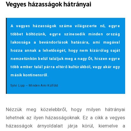
Vegyes házasságok hátrányai
A vegyes házasságok száma világszerte nő, egyre
többet költözünk, egyre színesedik minden ország
lakossága a bevándorlások hatására, ami magával
hozza annak a lehetőségét, hogy nem kizárólag saját
nemzetünkön belül találjuk meg a nagy Őt, hiszen egyre
több ember talál párra eltérő kultúrákból, vagy akár egy
másik kontinensről.
Sylvi Lipp – Minden Ami Külföld
Nézzük meg közelebbről, hogy milyen hátrányai
lehetnek az ilyen házasságoknak. Ez a cikk a vegyes
házasságok árnyoldalait járja körül, kiemelve a