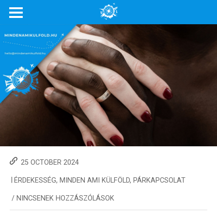
25 OCTOBER 2024
|
ÉRDEKESSÉG
,
MINDEN AMI KÜLFÖLD
,
PÁRKAPCSOLAT
/
NINCSENEK HOZZÁSZÓLÁSOK