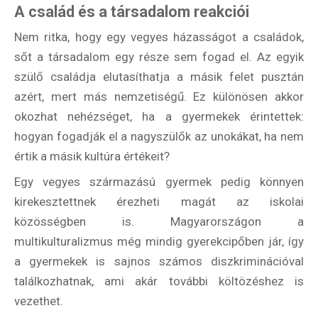
A család és a társadalom reakciói
Nem ritka, hogy egy vegyes házasságot a családok,
Email Cím
*
sőt a társadalom egy része sem fogad el. Az egyik
szülő családja elutasíthatja a másik felet pusztán
azért, mert más nemzetiségű. Ez különösen akkor
Válaszd ki az ajándékod amit
okozhat nehézséget, ha a gyermekek érintettek:
most ingyen megkapsz Tőlünk!
hogyan fogadják el a nagyszülők az unokákat, ha nem
értik a másik kultúra értékeit?
Világkörüli
ízutazás
Egy vegyes származású gyermek pedig könnyen
kirekesztettnek érezheti magát az iskolai
Külföldre
közösségben is. Magyarországon a
Költözünk!
multikulturalizmus még mindig gyerekcipőben jár, így
Kaland -
játék -
a gyermekek is sajnos számos diszkriminációval
kockázat
találkozhatnak, ami akár további költözéshez is
100
vezethet.
Utazási