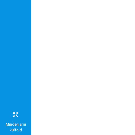
Külföldre
Költözünk!
Kaland -
játék -
kockázat
100
Utazási
Élmény
poszter
Feliratkozom
Minden ami
Felhasználási feltételek
külföld