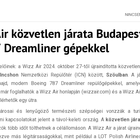
NINCS
Air közvetlen járata Budapes
7 Dreamliner gépekkel
előinek: a Wizz Air 2024. október 27-től újraindította közvetlen
Incshon
Nemzetközi Repülőtér (ICN) között,
Szöulban
. A j
ajd, modern Boeing 787 Dreamliner repülőgépekkel, amely
 már foglalhatók a Wizz Air honlapján (wizzair.com) és a Wizz A
lérhetők egy útra.
árosai és lenyűgöző természeti szépségei vonzzák a turi
kapcsolatokat jelent a távol-keleti ország. A
közvetlen jár
zók több időt tölthetnek a célállomáson. A Wizz Air a járat újrain
ezve más légitársaságokkal, mint például a LOT Polish Airlines