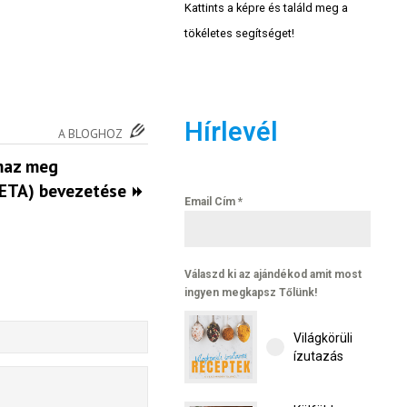
Kattints a képre és találd meg a
tökéletes segítséget!
Hírlevél
A BLOGHOZ
lmaz meg
(ETA) bevezetése
Email Cím
*
Válaszd ki az ajándékod amit most
ingyen megkapsz Tőlünk!
Világkörüli
ízutazás