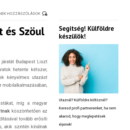
ENEK HOZZÁSZÓLÁSOK
t és Szöul
Segítség! Külföldre
készülök!
 járatát Budapest Liszt
áratok hetente kétszer,
ek kényelmes utazást
ir mobilalkalmazásában,
Utaznál? Külföldre költöznél?
stákat, míg a magyar
Keresd profi partnereinket, ha nem
atnak
köszönhetően az
akarod, hogy meglepetések
dításával tovább erősíti
érjenek!
, akik szintén kínálnak