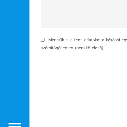
Mentsük el a fenti adatokat a későbbi eg
számítógépemen. (nem kötelező)
Rólunk
Külföldre költöznék!
Szakértőink
Beutazási engedélyek
Online bolt