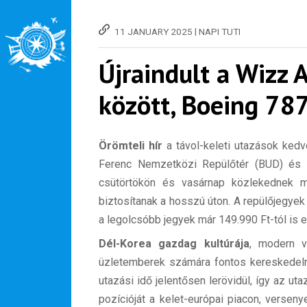
|
11 JANUARY 2025
NAPI TUTI
Újraindult a Wizz 
között, Boeing 78
Örömteli hír
a távol-keleti utazások kedv
Ferenc Nemzetközi Repülőtér (BUD) és
csütörtökön és vasárnap közlekednek m
biztosítanak a hosszú úton. A repülőjegyek
a legolcsóbb jegyek már 149.990 Ft-tól is e
Dél-Korea gazdag kultúrája
, modern v
üzletemberek számára fontos kereskedelmi 
utazási idő jelentősen lerövidül, így az uta
pozícióját a kelet-európai piacon, verseny