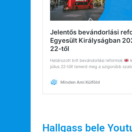
Rólunk
Külföldre költöznék!
Szakértőink
Beutazási engedélyek
Online bolt
Rendezvények
BLOG
Partnerprogram
Oszd meg történeted!
Hallgass bele Yout
Külföldi munkaajánlatok