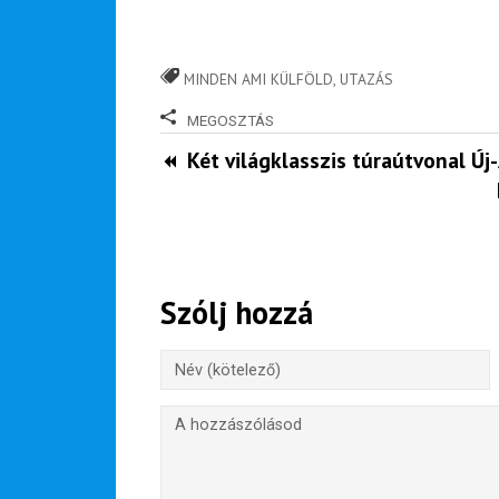
játék -
kockázat
100
MINDEN AMI KÜLFÖLD
,
UTAZÁS
Utazási
Élmény
MEGOSZTÁS
poszter
Két világklasszis túraútvonal Új-
Feliratkozom
Szólj hozzá
Felhasználási feltételek