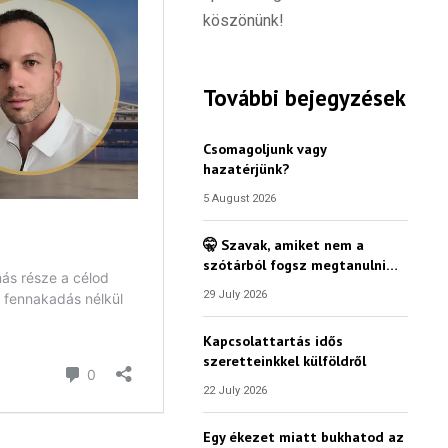
köszönünk!
További bejegyzések
Csomagoljunk vagy
hazatérjünk?
5 August 2026
🤫 Szavak, amiket nem a
szótárból fogsz megtanulni…
29 July 2026
Kapcsolattartás idős
szeretteinkkel külföldről
22 July 2026
Egy ékezet miatt bukhatod az