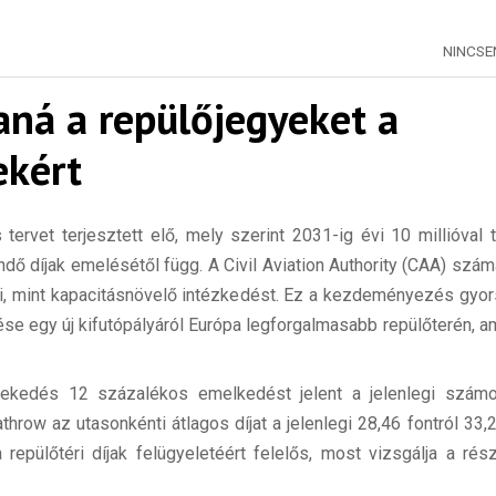
NINCS
aná a repülőjegyeket a
ekért
tervet terjesztett elő, mely szerint 2031-ig évi 10 millióval
ndő díjak emelésétől függ. A Civil Aviation Authority (CAA) számá
i, mint kapacitásnövelő intézkedést. Ez a kezdeményezés gyor
ése egy új kifutópályáról Európa legforgalmasabb repülőterén, 
övekedés 12 százalékos emelkedést jelent a jelenlegi szám
hrow az utasonkénti átlagos díjat a jelenlegi 28,46 fontról 33,2
repülőtéri díjak felügyeletéért felelős, most vizsgálja a rész