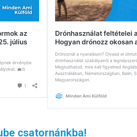
ube csatornánkba!