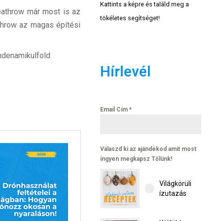
Kattints a képre és találd meg a
eathrow már most is az
tökéletes segítséget!
athrow az magas építési
ndenamikulfold
Hírlevél
Email Cím
*
Válaszd ki az ajándékod amit most
ingyen megkapsz Tőlünk!
Világkörüli
ízutazás