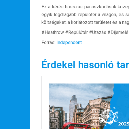
Ez a kérés hosszas panaszkodások közep
egyik legdrágább repülőtér a világon, és 
költségeket, a korlátozott területet és a na
#Heathrow #Repülőtér #Utazás #Díjemelé
Forrás:
Independent
Érdekel hasonló ta