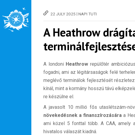
|
22 JULY 2025
NAPI TUTI
A Heathrow drágít
terminálfejlesztés
A londoni
Heathrow
repülőtér ambiciózus 
fogadni, ami az légitársaságok felé terhele
meglévő terminálok fejlesztését részletez
kínál, mint a kormány hosszú távú elképzel
re készülne el.
A javasolt 10 millió fős utaslétszám-n
növekedésnek
a finanszírozására
a Heat
ami közel 5 fonttal több. A CAA, amely a 
hivatalos válaszát kiadná.