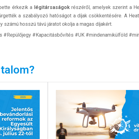
ette érkezik a
légitársaságok
részéről, amelyek szerint a H
sürgették a szabályozó hatóságot a díjak csökkentésére. A He
gy számú hosszú távú járatot okolja a magas díjakért.
s #Repülőjegy #Kapacitásbővítés #UK #mindenamikülföld #mi
rtalom?