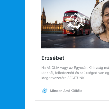
Hírlevél
Email Cím
*
Válaszd ki az ajándékod amit
most ingyen megkapsz Tőlünk!
Világkörüli
ízutazás
Külföldre
Költözünk!
Kaland -