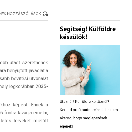
ENEK HOZZÁSZÓLÁSOK
Segítség! Külföldre
készülök!
 több utast szeretnének
ra benyújtott javaslat a
sabb bővítési útvonalat
amely legkorábban 2035-
Utaznál? Külföldre költöznél?
okhoz képest. Ennek a
Keresd profi partnereinket, ha nem
6 fontra kívánja emelni,
akarod, hogy meglepetések
letes terveket, mielőtt
érjenek!