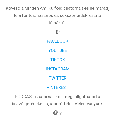
Kövesd a Minden Ami Külföld csatornáit és ne maradj
le a fontos, hasznos és sokszor érdekfeszítő
témákról:
📳
FACEBOOK
YOUTUBE
TIKTOK
INSTAGRAM
TWITTER
PINTEREST
PODCAST csatornáinkon meghallgathatod a
beszélgetéseket is, úton-útfélen Veled vagyunk:
🎧⚛️