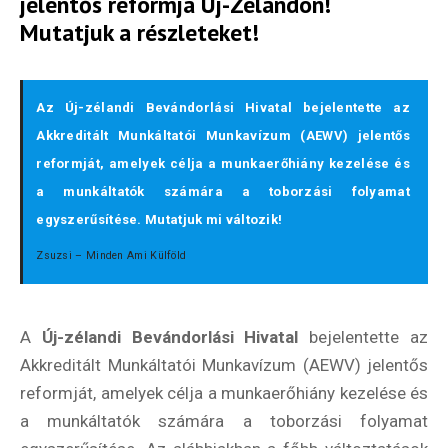
jelentős reformja Új-Zélandon!
Mutatjuk a részleteket!
Az Új-zélandi Bevándorlási Hivatal bejelentette az
Akkreditált Munkáltatói Munkavízum (AEWV) jelentős
reformját, amelyek célja a munkaerőhiány kezelése és
a munkáltatók számára a toborzási folyamat
egyszerűsítése. Mutatjuk mi változik!
Zsuzsi – Minden Ami Külföld
A
Új-zélandi Bevándorlási Hivatal
bejelentette az
Akkreditált Munkáltatói Munkavízum (AEWV) jelentős
reformját, amelyek célja a munkaerőhiány kezelése és
a munkáltatók számára a toborzási folyamat