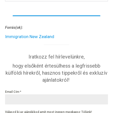
kockázat
100
Utazási
Élmény
poszter
Forrás(ok):
Immigration New Zealand
Iratkozz fel hírlevelünkre,
Feliratkozom
hogy elsőként értesülhess a legfrissebb
külföldi hírekről, hasznos tippekről és exkluzív
ajánlatokról!
Felhasználási feltételek
Email Cím
*
Válaszd ki az ajándékod amit most ingyen megkapsz Tőlünk!