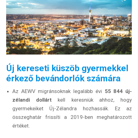
Új kereseti küszöb gyermekkel
érkező bevándorlók számára
Az AEWV migránsoknak legalább évi
55 844 új-
zélandi dollárt
kell keresniük ahhoz, hogy
gyermekeiket Új-Zélandra hozhassák. Ez az
összeghatár frissíti a 2019-ben meghatározott
értéket.