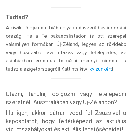
Tudtad?
A kiwik földje nem hiába olyan népszerű bevándorlási
ország! Ha a Te bakancslistádon is ott szerepel
valamilyen formában Új-Zéland, legyen az rövidebb
vagy hosszabb távú utazás vagy letelepedés, az
alábbiakban érdemes felmérni mennyi mindent is
tudsz a szigetországról! Kattints kiwi
kvízünkért
!
Utazni, tanulni, dolgozni vagy letelepedni
szeretnél Ausztráliában vagy Új-Zélandon?
Ha igen, akkor bátran vedd fel Zsuzsival a
kapcsolatot, hogy feltérképezd az aktuális
vízumszabályokat és aktuális lehetőségeidet!