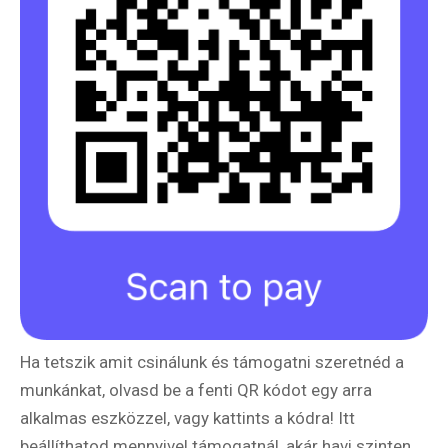
Ha tetszik amit csinálunk és támogatni szeretnéd a
munkánkat, olvasd be a fenti QR kódot egy arra
alkalmas eszközzel, vagy kattints a kódra! Itt
beállíthatod mennyivel támogatnál, akár havi szinten