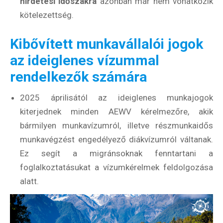
hirdetési időszakra
azonban már nem vonatkozik
kötelezettség.
Kibővített munkavállalói jogok
az ideiglenes vízummal
rendelkezők számára
2025 áprilisától az ideiglenes munkajogok
kiterjednek minden AEWV kérelmezőre, akik
bármilyen munkavízumról, illetve részmunkaidős
munkavégzést engedélyező diákvízumról váltanak.
Ez segít a migránsoknak fenntartani a
foglalkoztatásukat a vízumkérelmek feldolgozása
alatt.