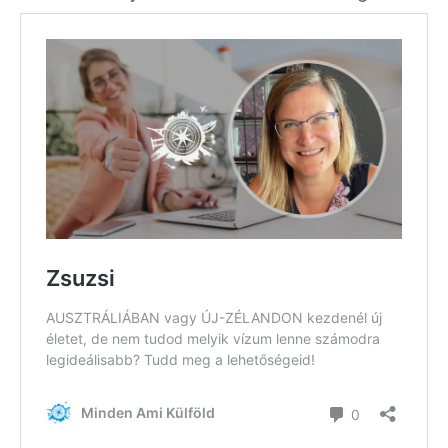
Hírlevél
Email Cím
*
Válaszd ki az ajándékod amit
most ingyen megkapsz Tőlünk!
Világkörüli
ízutazás
Külföldre
Költözünk!
Kaland -
játék -