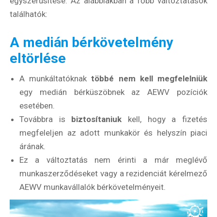
egyszerűsítése. Az alábbiakban a főbb változtatások
találhatók:
A medián bérkövetelmény
eltörlése
A munkáltatóknak
többé nem kell megfelelniük
egy medián bérküszöbnek az AEWV pozíciók
esetében.
Továbbra is
biztosítaniuk
kell, hogy a fizetés
megfeleljen az adott munkakör és helyszín piaci
árának.
Ez a változtatás nem érinti a már meglévő
munkaszerződéseket vagy a rezidenciát kérelmező
AEWV munkavállalók bérkövetelményeit.