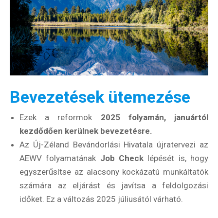
Bevezetések ütemezése
Ezek a reformok
2025 folyamán, januártól
kezdődően kerülnek bevezetésre.
Az Új-Zéland Bevándorlási Hivatala újratervezi az
AEWV folyamatának
Job Check
lépését is, hogy
egyszerűsítse az alacsony kockázatú munkáltatók
számára az eljárást és javítsa a feldolgozási
időket. Ez a változás 2025 júliusától várható.