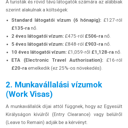
A turisták és rövid távú látogatók számára az alábbiak
szerint alakulnak a költségek:
Standard látogatói vízum (6 hónapig):
£127-ról
£135-ra
nő.
2 éves látogatói vízum:
£475-ról
£506-ra
nő.
5 éves látogatói vízum:
£848-ról
£903-ra
nő.
10 éves látogatói vízum:
£1,059-ről
£1,128-ra
nő.
ETA (Electronic Travel Authorisation):
£16-ról
£20-ra
emelkedik (ez 25%-os növekedés).
2. Munkavállalási vízumok
(Work Visas)
A munkavállalók díjai attól függnek, hogy az Egyesült
Királyságon kívülről (Entry Clearance) vagy belülről
(Leave to Remain) adják be a kérvényt.