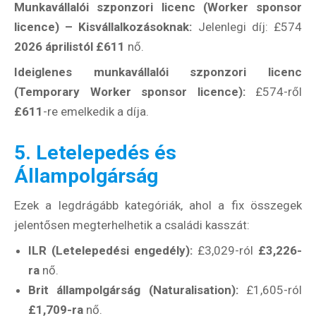
Munkavállalói szponzori licenc (Worker sponsor
licence) – Kisvállalkozásoknak:
Jelenlegi díj: £574
2026 áprilistól £611
nő.
Ideiglenes munkavállalói szponzori licenc
(Temporary Worker sponsor licence):
£574-ről
£611
-re emelkedik a díja.
5. Letelepedés és
Állampolgárság
Ezek a legdrágább kategóriák, ahol a fix összegek
jelentősen megterhelhetik a családi kasszát:
ILR (Letelepedési engedély):
£3,029-ról
£3,226-
ra
nő.
Brit állampolgárság (Naturalisation):
£1,605-ról
£1,709-ra
nő.