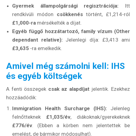
Gyermek állampolgársági regisztrációja:
Itt
rendkívüli módon
csökkenés
történt, £1,214-ról
£1,000-ra
mérsékelték a díjat.
Egyéb függő hozzátartozó, family vízum (Other
dependant relative):
Jelenlegi díja: £3,413 ami
£3,635
-ra emelkedik.
Amivel még számolni kell: IHS
és egyéb költségek
Hírlevél
A fenti összegek
csak az alapdíjat
jelentik. Ezekhez
hozzáadódik:
Email Cím
*
Immigration Health Surcharge (IHS):
Jelenleg
felnőtteknek
£1,035/év
, diákoknak/gyerekeknek
£776/év
. (Ebben a körben nem jelentettek be
Válaszd ki az ajándékod amit
emelést, de bármikor módosulhat).
most ingyen megkapsz Tőlünk!