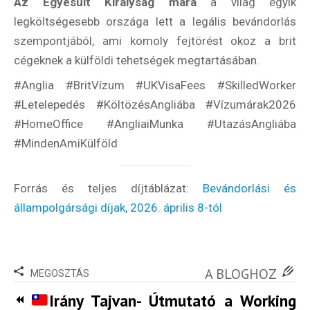
Az Egyesült Királyság mára
a világ egyik
legköltségesebb országa lett a legális bevándorlás
szempontjából, ami komoly fejtörést okoz a brit
cégeknek a külföldi tehetségek megtartásában.
Felhasználási feltételek
#Anglia #BritVízum #UKVisaFees #SkilledWorker
#Letelepedés #KöltözésAngliába #Vízumárak2026
#HomeOffice #AngliaiMunka #UtazásAngliába
#MindenAmiKülföld
Forrás és teljes díjtáblázat:
Bevándorlási és
állampolgársági díjak, 2026. április 8-tól
A BLOGHOZ
MEGOSZTÁS
Irány Tajvan- Útmutató a Working