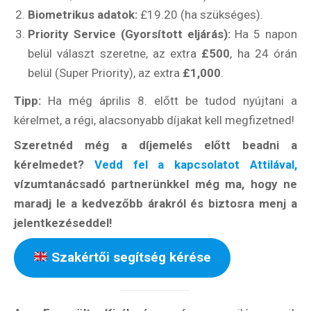
Biometrikus adatok:
£19.20 (ha szükséges).
Világkörüli
Priority Service (Gyorsított eljárás):
Ha 5 napon
ízutazás
belül választ szeretne, az extra
£500
, ha 24 órán
belül (Super Priority), az extra
£1,000
.
Külföldre
Tipp:
Ha még április 8. előtt be tudod nyújtani a
Költözünk!
Kaland -
kérelmet, a régi, alacsonyabb díjakat kell megfizetned!
játék -
kockázat
Szeretnéd még a díjemelés előtt beadni a
kérelmedet?
Vedd fel a kapcsolatot Attilával,
100
vízumtanácsadó partnerünkkel még ma, hogy ne
Utazási
Élmény
maradj le a kedvezőbb árakról és biztosra menj a
poszter
jelentkezéseddel!
Szakértői segítség kérése
Feliratkozom