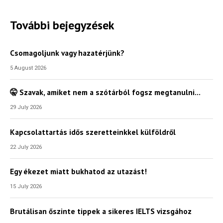
További bejegyzések
Csomagoljunk vagy hazatérjünk?
5 August 2026
🤫 Szavak, amiket nem a szótárból fogsz megtanulni…
29 July 2026
Kapcsolattartás idős szeretteinkkel külföldről
22 July 2026
Egy ékezet miatt bukhatod az utazást!
15 July 2026
Brutálisan őszinte tippek a sikeres IELTS vizsgához