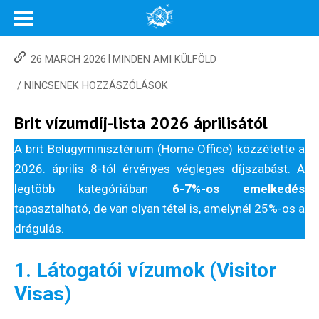
|
26 MARCH 2026
MINDEN AMI KÜLFÖLD
/
NINCSENEK HOZZÁSZÓLÁSOK
Brit vízumdíj-lista 2026 áprilisától
A brit Belügyminisztérium (Home Office) közzétette a
2026. április 8-tól érvényes végleges díjszabást. A
legtöbb kategóriában
6-7%-os emelkedés
tapasztalható, de van olyan tétel is, amelynél 25%-os a
drágulás.
1. Látogatói vízumok (Visitor
Visas)