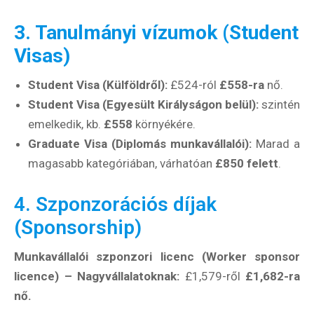
3. Tanulmányi vízumok (Student
Visas)
Student Visa (Külföldről):
£524-ról
£558-ra
nő.
Student Visa (Egyesült Királyságon belül):
szintén
emelkedik, kb.
£558
környékére.
Graduate Visa (Diplomás munkavállalói):
Marad a
magasabb kategóriában, várhatóan
£850 felett
.
4. Szponzorációs díjak
(Sponsorship)
Munkavállalói szponzori licenc (Worker sponsor
licence) – Nagyvállalatoknak:
£1,579-ről
£1,682-ra
nő.