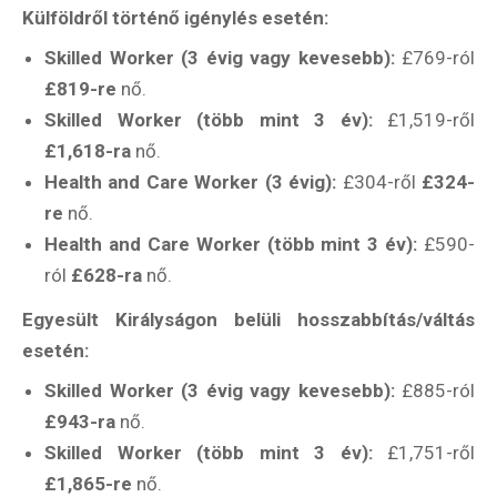
Külföldről történő igénylés esetén:
Skilled Worker (3 évig vagy kevesebb):
£769-ról
£819-re
nő.
Skilled Worker (több mint 3 év):
£1,519-ről
£1,618-ra
nő.
Health and Care Worker (3 évig):
£304-ről
£324-
re
nő.
Health and Care Worker (több mint 3 év):
£590-
ról
£628-ra
nő.
Egyesült Királyságon belüli hosszabbítás/váltás
esetén:
Skilled Worker (3 évig vagy kevesebb):
£885-ról
£943-ra
nő.
Skilled Worker (több mint 3 év):
£1,751-ről
£1,865-re
nő.