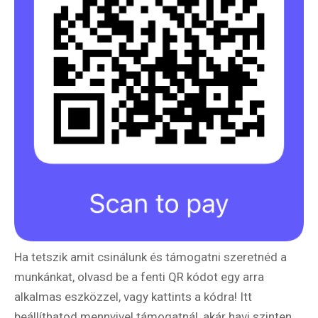
Ha tetszik amit csinálunk és támogatni szeretnéd a
munkánkat, olvasd be a fenti QR kódot egy arra
alkalmas eszközzel, vagy kattints a kódra! Itt
beállíthatod mennyivel támogatnál, akár havi szinten