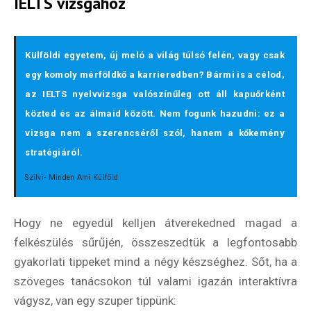
IELTS vizsgához
Külföldi egyetem, új meló a világ túlsó felén, vagy csak
egy komoly mérföldkő a karrieredben? Bármi is a célod,
az
IELTS nyelvvizsga
valószínűleg ott áll kapuőrként
közted és az álmaid között. Nem fogunk hazudni: ez a
vizsga nem a szerencséről szól, hanem a kőkemény
stratégiáról.
Szilvi- Minden Ami Külföld
Hogy ne egyedül kelljen átverekedned magad a
felkészülés sűrűjén, összeszedtük a legfontosabb
gyakorlati tippeket mind a négy készséghez. Sőt, ha a
szöveges tanácsokon túl valami igazán interaktívra
vágysz, van egy szuper tippünk: