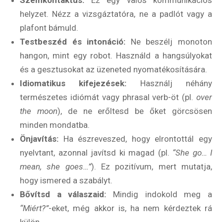
helyzet. Nézz a vizsgáztatóra, ne a padlót vagy a
plafont bámuld.
Testbeszéd és intonáció:
Ne beszélj monoton
hangon, mint egy robot. Használd a hangsúlyokat
és a gesztusokat az üzeneted nyomatékosítására.
Idiomatikus kifejezések:
Használj néhány
természetes idiómát vagy phrasal verb-öt (pl.
over
the moon
), de ne erőltesd be őket görcsösen
minden mondatba.
Önjavítás:
Ha észreveszed, hogy elrontottál egy
nyelvtant, azonnal javítsd ki magad (pl.
“She go… I
mean, she goes…”
). Ez pozitívum, mert mutatja,
hogy ismered a szabályt.
Bővítsd a válaszaid:
Mindig indokold meg a
“Miért?”
-eket, még akkor is, ha nem kérdeztek rá
külön.