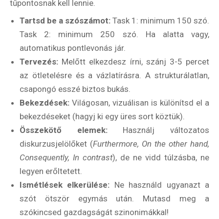
tűpontosnak kell lennie.
Tartsd be a szószámot:
Task 1: minimum 150 szó.
Task 2: minimum 250 szó. Ha alatta vagy,
automatikus pontlevonás jár.
Tervezés:
Melőtt elkezdesz írni, szánj 3-5 percet
az ötletelésre és a vázlatírásra. A strukturálatlan,
csapongó esszé biztos bukás.
Bekezdések:
Világosan, vizuálisan is különítsd el a
bekezdéseket (hagyj ki egy üres sort köztük).
Összekötő elemek:
Használj változatos
diskurzusjelölőket (
Furthermore, On the other hand,
Consequently, In contrast
), de ne vidd túlzásba, ne
legyen erőltetett.
Ismétlések elkerülése:
Ne használd ugyanazt a
szót ötször egymás után. Mutasd meg a
szókincsed gazdagságát szinonimákkal!