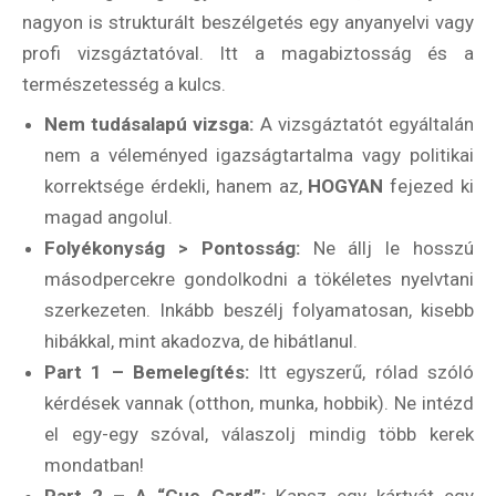
nagyon is strukturált beszélgetés egy anyanyelvi vagy
profi vizsgáztatóval. Itt a magabiztosság és a
természetesség a kulcs.
Nem tudásalapú vizsga:
A vizsgáztatót egyáltalán
nem a véleményed igazságtartalma vagy politikai
korrektsége érdekli, hanem az,
HOGYAN
fejezed ki
magad angolul.
Folyékonyság > Pontosság:
Ne állj le hosszú
másodpercekre gondolkodni a tökéletes nyelvtani
szerkezeten. Inkább beszélj folyamatosan, kisebb
hibákkal, mint akadozva, de hibátlanul.
Part 1 – Bemelegítés:
Itt egyszerű, rólad szóló
kérdések vannak (otthon, munka, hobbik). Ne intézd
el egy-egy szóval, válaszolj mindig több kerek
mondatban!
Part 2 – A “Cue Card”:
Kapsz egy kártyát egy