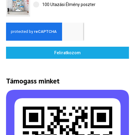
Külföldre
100 Utazási Élmény poszter
Költözünk!
Kaland -
játék -
kockázat
100
Utazási
Élmény
Feliratkozom
poszter
Támogass minket
Feliratkozom
Felhasználási feltételek