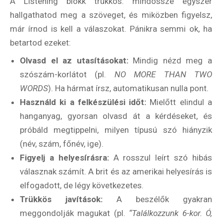
A Listening blokk trükkös: mindössze egyszer
hallgathatod meg a szöveget, és miközben figyelsz,
már írnod is kell a válaszokat. Pánikra semmi ok, ha
betartod ezeket:
Olvasd el az utasításokat:
Mindig nézd meg a
szószám-korlátot (pl.
NO MORE THAN TWO
WORDS
). Ha hármat írsz, automatikusan nulla pont.
Használd ki a felkészülési időt:
Mielőtt elindul a
hanganyag, gyorsan olvasd át a kérdéseket, és
próbáld megtippelni, milyen típusú szó hiányzik
(név, szám, főnév, ige).
Figyelj a helyesírásra:
A rosszul leírt szó hibás
válasznak számít. A brit és az amerikai helyesírás is
elfogadott, de légy következetes.
Trükkös javítások:
A beszélők gyakran
meggondolják magukat (pl.
“Találkozzunk 6-kor. Ó,