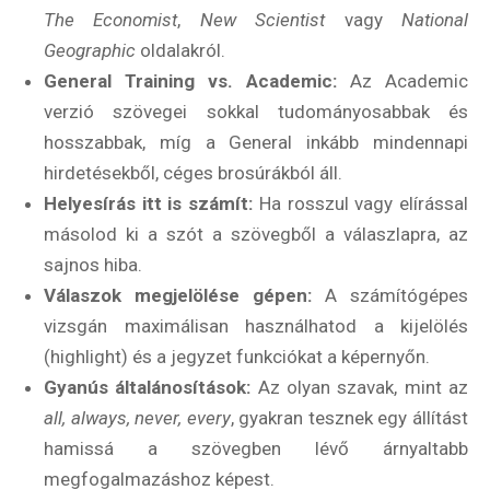
The Economist
,
New Scientist
vagy
National
Geographic
oldalakról.
General Training vs. Academic:
Az Academic
verzió szövegei sokkal tudományosabbak és
hosszabbak, míg a General inkább mindennapi
hirdetésekből, céges brosúrákból áll.
Helyesírás itt is számít:
Ha rosszul vagy elírással
másolod ki a szót a szövegből a válaszlapra, az
sajnos hiba.
Válaszok megjelölése gépen:
A számítógépes
vizsgán maximálisan használhatod a kijelölés
(highlight) és a jegyzet funkciókat a képernyőn.
Gyanús általánosítások:
Az olyan szavak, mint az
all, always, never, every
, gyakran tesznek egy állítást
hamissá a szövegben lévő árnyaltabb
megfogalmazáshoz képest.