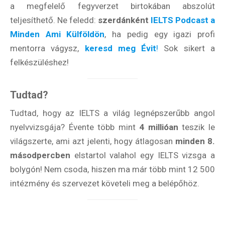
a megfelelő fegyverzet birtokában abszolút
teljesíthető. Ne feledd:
szerdánként
IELTS Podcast a
Minden Ami Külföldön
, ha pedig egy igazi profi
mentorra vágysz,
keresd meg Évit
!
Sok sikert a
felkészüléshez!
Tudtad?
Tudtad, hogy az IELTS a világ legnépszerűbb angol
nyelvvizsgája? Évente több mint
4 millióan
teszik le
világszerte, ami azt jelenti, hogy átlagosan
minden 8.
másodpercben
elstartol valahol egy IELTS vizsga a
bolygón! Nem csoda, hiszen ma már több mint 12 500
intézmény és szervezet követeli meg a belépőhöz.