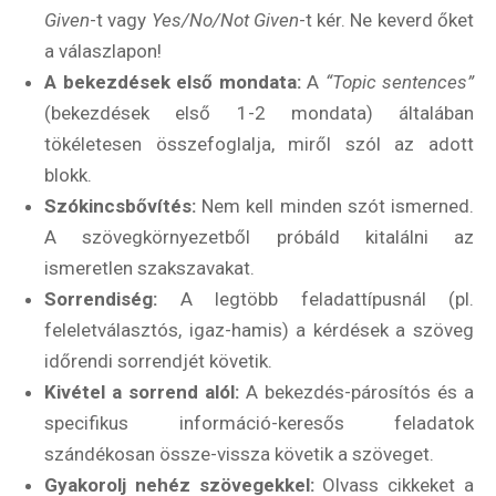
Given
-t vagy
Yes/No/Not Given
-t kér. Ne keverd őket
a válaszlapon!
A bekezdések első mondata:
A
“Topic sentences”
(bekezdések első 1-2 mondata) általában
tökéletesen összefoglalja, miről szól az adott
blokk.
Szókincsbővítés:
Nem kell minden szót ismerned.
A szövegkörnyezetből próbáld kitalálni az
ismeretlen szakszavakat.
Sorrendiség:
A legtöbb feladattípusnál (pl.
feleletválasztós, igaz-hamis) a kérdések a szöveg
időrendi sorrendjét követik.
Kivétel a sorrend alól:
A bekezdés-párosítós és a
specifikus információ-keresős feladatok
szándékosan össze-vissza követik a szöveget.
Gyakorolj nehéz szövegekkel:
Olvass cikkeket a