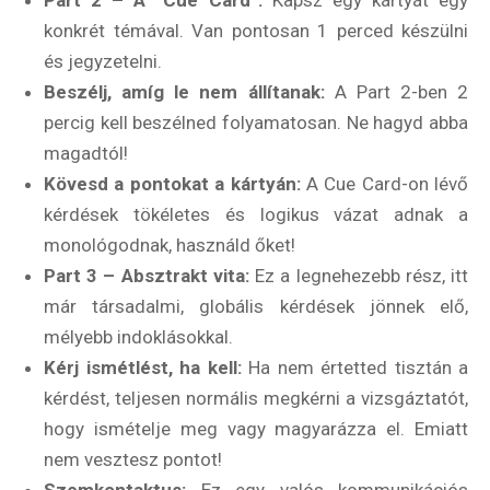
konkrét témával. Van pontosan 1 perced készülni
és jegyzetelni.
Beszélj, amíg le nem állítanak:
A Part 2-ben 2
percig kell beszélned folyamatosan. Ne hagyd abba
magadtól!
Kövesd a pontokat a kártyán:
A Cue Card-on lévő
kérdések tökéletes és logikus vázat adnak a
monológodnak, használd őket!
Part 3 – Absztrakt vita:
Ez a legnehezebb rész, itt
már társadalmi, globális kérdések jönnek elő,
mélyebb indoklásokkal.
Kérj ismétlést, ha kell:
Ha nem értetted tisztán a
kérdést, teljesen normális megkérni a vizsgáztatót,
hogy ismételje meg vagy magyarázza el. Emiatt
nem vesztesz pontot!
Szemkontaktus:
Ez egy valós kommunikációs