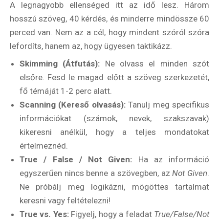
A legnagyobb ellenséged itt az idő lesz. Három
hosszú szöveg, 40 kérdés, és minderre mindössze 60
perced van. Nem az a cél, hogy mindent szóról szóra
lefordíts, hanem az, hogy ügyesen taktikázz.
Skimming (Átfutás):
Ne olvass el minden szót
elsőre. Fesd le magad előtt a szöveg szerkezetét,
fő témáját 1-2 perc alatt.
Scanning (Kereső olvasás):
Tanulj meg specifikus
információkat (számok, nevek, szakszavak)
kikeresni anélkül, hogy a teljes mondatokat
értelmeznéd.
True / False / Not Given:
Ha az információ
egyszerűen nincs benne a szövegben, az
Not Given
.
Ne próbálj meg logikázni, mögöttes tartalmat
keresni vagy feltételezni!
True vs. Yes:
Figyelj, hogy a feladat
True/False/Not