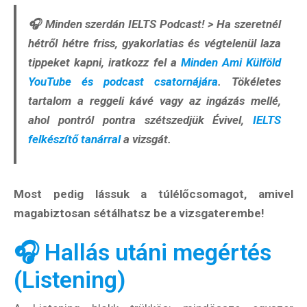
🎧
Minden szerdán IELTS Podcast!
> Ha szeretnél
hétről hétre friss, gyakorlatias és végtelenül laza
tippeket kapni, iratkozz fel a
Minden Ami Külföld
YouTube
és
podcast csatornájára
. Tökéletes
tartalom a reggeli kávé vagy az ingázás mellé,
ahol pontról pontra szétszedjük Évivel,
IELTS
felkészítő tanárral
a vizsgát.
Most pedig lássuk a túlélőcsomagot, amivel
magabiztosan sétálhatsz be a vizsgaterembe!
🎧 Hallás utáni megértés
(Listening)