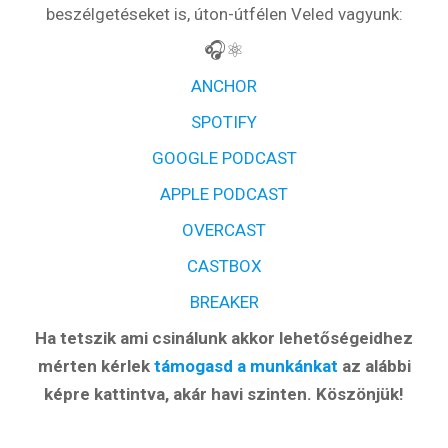
beszélgetéseket is, úton-útfélen Veled vagyunk:
🎧⚛️
ANCHOR
SPOTIFY
GOOGLE PODCAST
APPLE PODCAST
OVERCAST
CASTBOX
BREAKER
Ha tetszik ami csinálunk akkor lehetőségeidhez
mérten kérlek
támogasd a munkánkat
az alábbi
képre kattintva, akár havi szinten. Köszönjük!