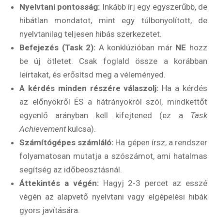
Nyelvtani pontosság:
Inkább írj egy egyszerűbb, de
hibátlan mondatot, mint egy túlbonyolított, de
nyelvtanilag teljesen hibás szerkezetet.
Befejezés (Task 2):
A konklúzióban már
NE
hozz
be új ötletet. Csak foglald össze a korábban
leírtakat, és erősítsd meg a véleményed.
A kérdés minden részére válaszolj:
Ha a kérdés
az előnyökről ÉS a hátrányokról szól, mindkettőt
egyenlő arányban kell kifejtened (ez a
Task
Achievement
kulcsa).
Számítógépes számláló:
Ha gépen írsz, a rendszer
Rólunk
folyamatosan mutatja a szószámot, ami hatalmas
segítség az időbeosztásnál.
Külföldre költöznék!
Áttekintés a végén:
Hagyj 2-3 percet az esszé
Szakértőink
végén az alapvető nyelvtani vagy elgépelési hibák
gyors javítására.