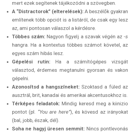
mert ezek segítenek tájékozódni a szövegben.
A “Distractorok” (elterelések):
A beszélők gyakran
említenek több opciót is a listáról, de csak egy lesz
az, ami pontosan válaszol a kérdésre.
Többes szám:
Nagyon figyelj a szavak végén az
-s
hangra. Ha a kontextus többes számot követel, az
egyes szám hibás lesz.
Gépelési rutin:
Ha a számítógépes vizsgát
választod, érdemes megtanulni gyorsan és vakon
gépelni.
Azonosítsd a hangszíneket:
Szoktasd a füled az
ausztrál, brit, kanadai és amerikai akcentusokhoz is.
Térképes feladatok:
Mindig keresd meg a kiinizio
pontot (pl.
“You are here”
), és kövesd az irányokat
(bal, jobb, észak, dél).
Soha ne hagyj üresen semmit:
Nincs pontlevonás