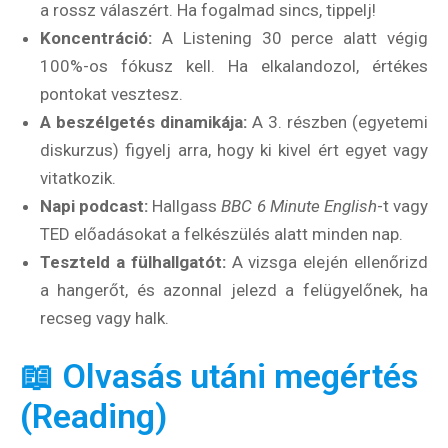
a rossz válaszért. Ha fogalmad sincs, tippelj!
Koncentráció:
A Listening 30 perce alatt végig
100%-os fókusz kell. Ha elkalandozol, értékes
pontokat vesztesz.
A beszélgetés dinamikája:
A 3. részben (egyetemi
diskurzus) figyelj arra, hogy ki kivel ért egyet vagy
vitatkozik.
Napi podcast:
Hallgass
BBC 6 Minute English
-t vagy
TED előadásokat a felkészülés alatt minden nap.
Teszteld a fülhallgatót:
A vizsga elején ellenőrizd
a hangerőt, és azonnal jelezd a felügyelőnek, ha
recseg vagy halk.
📖 Olvasás utáni megértés
(Reading)