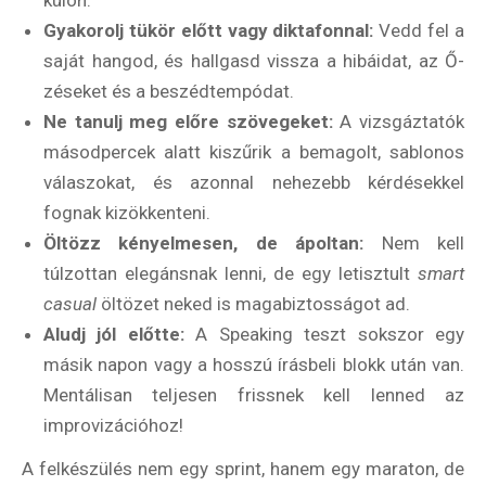
Gyakorolj tükör előtt vagy diktafonnal:
Vedd fel a
saját hangod, és hallgasd vissza a hibáidat, az Ő-
zéseket és a beszédtempódat.
Ne tanulj meg előre szövegeket:
A vizsgáztatók
másodpercek alatt kiszűrik a bemagolt, sablonos
válaszokat, és azonnal nehezebb kérdésekkel
fognak kizökkenteni.
Öltözz kényelmesen, de ápoltan:
Nem kell
túlzottan elegánsnak lenni, de egy letisztult
smart
casual
öltözet neked is magabiztosságot ad.
Aludj jól előtte:
A Speaking teszt sokszor egy
másik napon vagy a hosszú írásbeli blokk után van.
Mentálisan teljesen frissnek kell lenned az
improvizációhoz!
A felkészülés nem egy sprint, hanem egy maraton, de