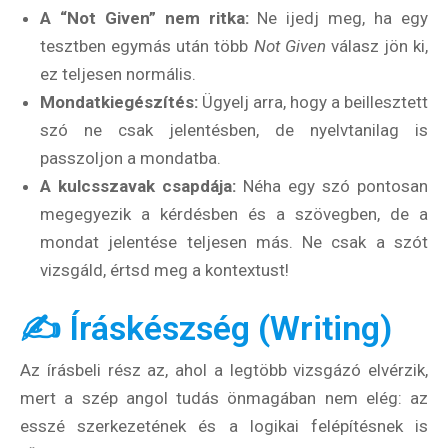
A “Not Given” nem ritka:
Ne ijedj meg, ha egy
tesztben egymás után több
Not Given
válasz jön ki,
ez teljesen normális.
Mondatkiegészítés:
Ügyelj arra, hogy a beillesztett
szó ne csak jelentésben, de nyelvtanilag is
passzoljon a mondatba.
A kulcsszavak csapdája:
Néha egy szó pontosan
megegyezik a kérdésben és a szövegben, de a
mondat jelentése teljesen más. Ne csak a szót
vizsgáld, értsd meg a kontextust!
✍️ Íráskészség (Writing)
Az írásbeli rész az, ahol a legtöbb vizsgázó elvérzik,
mert a szép angol tudás önmagában nem elég: az
esszé szerkezetének és a logikai felépítésnek is