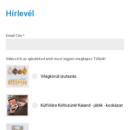
Hírlevél
Email Cím
*
Hírlevél
Válaszd ki az ajándékod amit most ingyen megkapsz Tőlünk!
Email Cím
*
Világkörüli ízutazás
Válaszd ki az ajándékod amit
most ingyen megkapsz Tőlünk!
Külföldre Költözünk! Kaland - játék - kockázat
Világkörüli
ízutazás