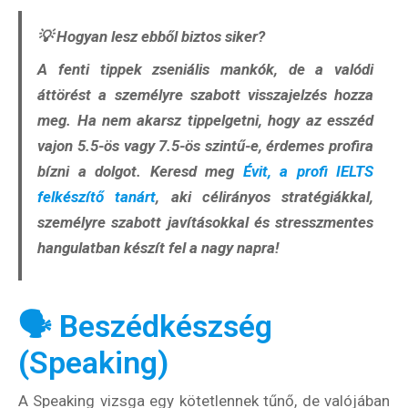
Beutazási engedélyek
💡
Hogyan lesz ebből biztos siker?
Online bolt
A fenti tippek zseniális mankók, de a valódi
Rendezvények
áttörést a személyre szabott visszajelzés hozza
meg. Ha nem akarsz tippelgetni, hogy az esszéd
BLOG
vajon 5.5-ös vagy 7.5-ös szintű-e, érdemes profira
Partnerprogram
bízni a dolgot.
Keresd meg
Évit, a profi IELTS
felkészítő tanárt
, aki célirányos stratégiákkal,
Oszd meg történeted!
személyre szabott javításokkal és stresszmentes
hangulatban készít fel a nagy napra!
Külföldi munkaajánlatok
🗣️ Beszédkészség
(Speaking)
A Speaking vizsga egy kötetlennek tűnő, de valójában