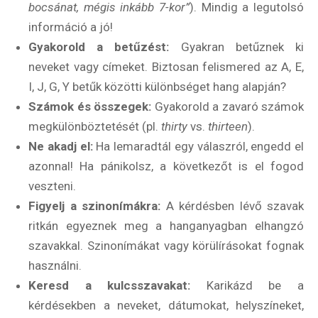
bocsánat, mégis inkább 7-kor”
). Mindig a legutolsó
információ a jó!
Gyakorold a betűzést:
Gyakran betűznek ki
neveket vagy címeket. Biztosan felismered az A, E,
I, J, G, Y betűk közötti különbséget hang alapján?
Számok és összegek:
Gyakorold a zavaró számok
megkülönböztetését (pl.
thirty
vs.
thirteen
).
Ne akadj el:
Ha lemaradtál egy válaszról, engedd el
azonnal! Ha pánikolsz, a következőt is el fogod
veszteni.
Figyelj a szinonímákra:
A kérdésben lévő szavak
ritkán egyeznek meg a hanganyagban elhangzó
szavakkal. Szinonímákat vagy körülírásokat fognak
használni.
Keresd a kulcsszavakat:
Karikázd be a
kérdésekben a neveket, dátumokat, helyszíneket,