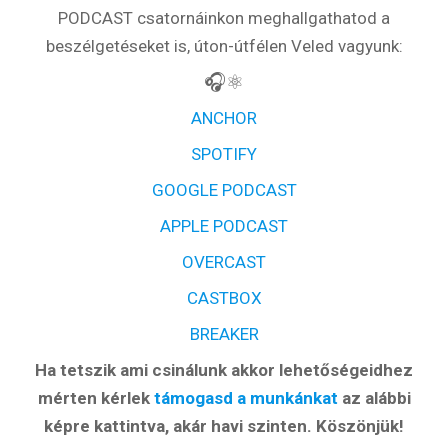
PODCAST csatornáinkon meghallgathatod a
beszélgetéseket is, úton-útfélen Veled vagyunk:
🎧⚛️
ANCHOR
SPOTIFY
GOOGLE PODCAST
APPLE PODCAST
OVERCAST
CASTBOX
BREAKER
Ha tetszik ami csinálunk akkor lehetőségeidhez
mérten kérlek
támogasd a munkánkat
az alábbi
képre kattintva, akár havi szinten. Köszönjük!