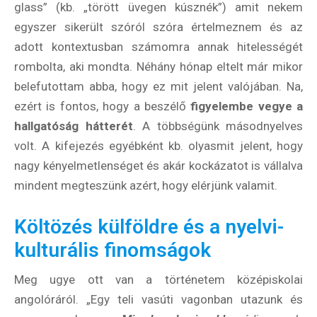
glass” (kb. „törött üvegen kúsznék”) amit nekem
egyszer sikerült szóról szóra értelmeznem és az
adott kontextusban számomra annak hitelességét
rombolta, aki mondta. Néhány hónap eltelt már mikor
Hírlevél
belefutottam abba, hogy ez mit jelent valójában. Na,
ezért is fontos, hogy a beszélő
figyelembe vegye a
hallgatóság hátterét
. A többségünk másodnyelves
Email Cím
*
volt. A kifejezés egyébként kb. olyasmit jelent, hogy
nagy kényelmetlenséget és akár kockázatot is vállalva
mindent megteszünk azért, hogy elérjünk valamit.
Válaszd ki az ajándékod amit
most ingyen megkapsz Tőlünk!
Költözés külföldre és a nyelvi-
Világkörüli
kulturális finomságok
ízutazás
Meg ugye ott van a történetem középiskolai
Külföldre
angolóráról. „Egy teli vasúti vagonban utazunk és
Költözünk!