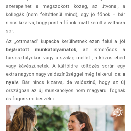
szerepelhet a megszokott közeg, az útvonal, a
kollegák (nem feltétlenül mind), egy jó főnök – bár
nincs kizárva, hogy pont a főnök miatt került a váltásra
sor.
Az „ottmarad” kupacba kerülhetnek ezen felül a jól
bejáratott munkafolyamatok
, az ismerősök a
társosztályokon vagy a szalag mellett, a közös ebéd
vagy kávészünetek. A külföldre költözés során egy
extra nagyon nagy valószínűséggel még felkerül ide:
a
nyelv
. Bár nincs kizárva, de valószínű, hogy az új
országban az új munkahelyen nem magyarul fognak
és fogunk mi beszélni.