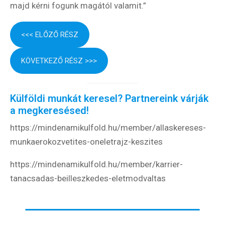
majd kérni fogunk magától valamit.”
<<< ELŐZŐ RÉSZ
KÖVETKEZŐ RÉSZ >>>
Külföldi munkát keresel? Partnereink várják
a megkeresésed!
https://mindenamikulfold.hu/member/allaskereses-
munkaerokozvetites-oneletrajz-keszites
https://mindenamikulfold.hu/member/karrier-
tanacsadas-beilleszkedes-eletmodvaltas