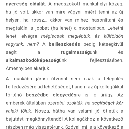
nyereség oldalát
. A megszokott munkahelyi közeg,
ha jó volt, akkor van mire vágyni, miért tenni az új
helyen, ha rossz… akkor van mihez hasonlítani és
megtalálni a jobbat (ha lehet) a mostaniban. Lehetni
lehet, elvégre
mégiscsak megléptük, és külföldön
vagyunk, nem?
A
beilleszkedés
pedig kétségkívül
segít a
rugalmasság
unk és
alkalmazkodóképesség
ünk fejlesztésében.
Amennyiben akarjuk.
A munkába járási útvonal nem csak a település
felfedezésére ad lehetőséget, hanem az új kollegákkal
történő
beszédbe elegyedés
re is jó ürügy. Az
emberek általában
szeretni szokták, ha
segítséget kér
valaki tőlük
. Nosza, hátha van valami jó ötletük a
bejutást megkönnyítendő! A kollegákhoz a következő
részben még visszatérünk. Szóval, mi is a következő a