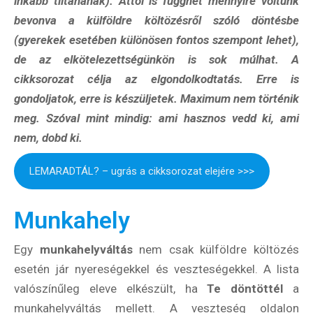
inkább tiltanának). Attól is függhet mennyire voltunk
bevonva a külföldre költözésről szóló döntésbe
(gyerekek esetében különösen fontos szempont lehet),
de az elkötelezettségünkön is sok múlhat. A
cikksorozat célja az elgondolkodtatás. Erre is
gondoljatok, erre is készüljetek. Maximum nem történik
meg. Szóval mint mindig: ami hasznos vedd ki, ami
nem, dobd ki.
LEMARADTÁL? – ugrás a cikksorozat elejére >>>
Munkahely
Egy
munkahelyváltás
nem csak külföldre költözés
esetén jár nyereségekkel és veszteségekkel. A lista
valószínűleg eleve elkészült, ha
Te döntöttél
a
munkahelyváltás mellett. A veszteség oldalon