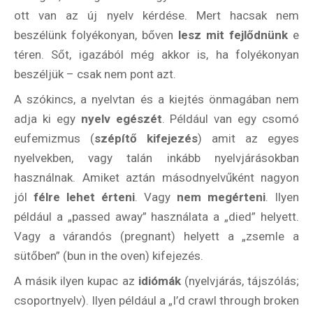
ott van az új nyelv kérdése. Mert hacsak nem
beszélünk folyékonyan, bőven
lesz mit fejlődnünk
e
téren. Sőt, igazából még akkor is, ha folyékonyan
beszéljük – csak nem pont azt.
A szókincs, a nyelvtan és a kiejtés önmagában nem
adja ki egy
nyelv egészét
. Például van egy csomó
eufemizmus (
szépítő kifejezés
) amit az egyes
nyelvekben, vagy talán inkább nyelvjárásokban
használnak. Amiket aztán másodnyelvűként nagyon
jól
félre lehet érteni
. Vagy
nem megérteni
. Ilyen
például a „passed away” használata a „died” helyett.
Vagy a várandós (pregnant) helyett a „zsemle a
sütőben” (bun in the oven) kifejezés.
A másik ilyen kupac az
idiómák
(nyelvjárás, tájszólás;
csoportnyelv). Ilyen például a „I’d crawl through broken