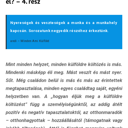
el? – 4. rész
Nyereségek és veszteségek a munka és a munkahely
kapcsán. Sorozatunk negyedik részéhez érkeztünk.
andi – Minden Ami Külföld
Mint minden helyzet, minden külföldre költözés is más.
Mindenki másképp éli meg. Mást veszít és mást nyer.
Sőt. Még családon belül is más és más az érintettek
megtapasztalása, minden egyes családtag saját, egyéni
helyzetben van. A „hogyan éljük meg a külföldre
költözést” függ a személyiségünktől, az addig átélt
pozitív és negatív tapasztalatoktól, az otthonmaradók
– otthonhagyottak – hozzáállásától (támogatnak vagy