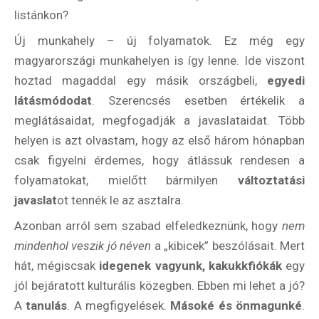
listánkon?
Új munkahely – új folyamatok. Ez még egy
magyarországi munkahelyen is így lenne. Ide viszont
hoztad magaddal egy másik országbeli,
egyedi
látásmódodat
. Szerencsés esetben értékelik a
meglátásaidat, megfogadják a javaslataidat. Több
helyen is azt olvastam, hogy az első három hónapban
csak figyelni érdemes, hogy átlássuk rendesen a
folyamatokat, mielőtt bármilyen
változtatási
javaslat
ot tennék le az asztalra.
Azonban arról sem szabad elfeledkeznünk, hogy
nem
mindenhol veszik jó néven
a „kibicek” beszólásait. Mert
hát, mégiscsak
idegenek vagyunk, kakukkfiókák
egy
jól bejáratott kulturális közegben. Ebben mi lehet a jó?
A
tanulás
. A megfigyelések.
Másoké és önmagunké
.