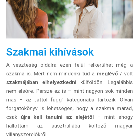
Szakmai kihívások
A veszteség oldalra ezen felül felkerülhet még a
szakma is. Mert nem mindenki tud a
meglévő
/ volt
szakmájában elhelyezkedni
külföldön. Legalábbis
nem elsőre. Persze ez is – mint nagyon sok minden
más – az „attól függ” kategóriába tartozik. Olyan
forgatókönyv is lehetséges, hogy a szakma marad,
csak
újra kell tanulni az elejétől
– mint ahogy
hallottam az ausztráliába költöző magyar
villanyszerelőkről.