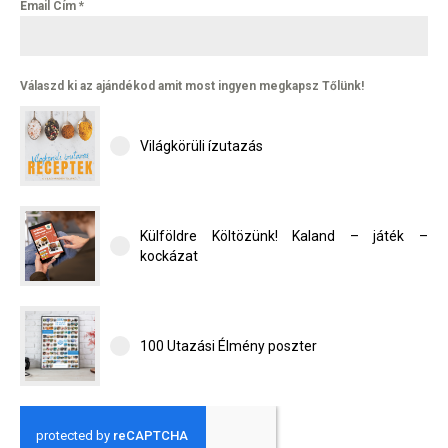
Email Cím
*
Válaszd ki az ajándékod amit most ingyen megkapsz Tőlünk!
Világkörüli ízutazás
Külföldre Költözünk! Kaland – játék –
kockázat
100 Utazási Élmény poszter