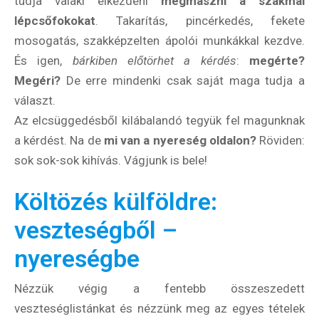
tudja valaki elkezdeni
megmászni a szakmai
lépcsőfokokat
. Takarítás, pincérkedés, fekete
mosogatás, szakképzelten ápolói munkákkal kezdve.
És igen,
bárkiben előtörhet a kérdés
:
megérte?
Megéri?
De erre mindenki csak saját maga tudja a
választ.
Az elcsüggedésből kilábalandó tegyük fel magunknak
a kérdést. Na de
mi van a nyereség oldalon?
Röviden:
sok sok-sok kihívás. Vágjunk is bele!
Költözés külföldre:
veszteségből –
nyereségbe
Nézzük végig a fentebb összeszedett
veszteséglistánkat és nézzünk meg az egyes tételek