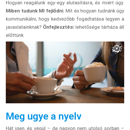
Hogyan reagálunk egy-egy elutasításra, és miért úgy.
Miben tudunk MI fejlődni
. Mit és hogyan tudnánk úgy
kommunikálni, hogy kedvezőbb fogadtatása legyen a
javaslatainknak?
Önfejlesztés
i lehetősége tárháza áll
előttünk.
Meg ugye a nyelv
Hát igen, és végül – de nagyon nem utolsó sorban –