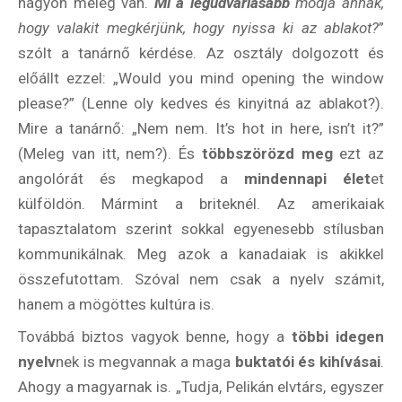
nagyon meleg van.
Mi a legudvariasabb
módja annak,
Kaland -
hogy valakit megkérjünk, hogy nyissa ki az ablakot?
”
játék -
kockázat
szólt a tanárnő kérdése. Az osztály dolgozott és
előállt ezzel: „Would you mind opening the window
100
Utazási
please?” (Lenne oly kedves és kinyitná az ablakot?).
Élmény
Mire a tanárnő: „Nem nem. It’s hot in here, isn’t it?”
poszter
(Meleg van itt, nem?). És
többszörözd meg
ezt az
angolórát és megkapod a
mindennapi élet
et
külföldön. Mármint a briteknél. Az amerikaiak
tapasztalatom szerint sokkal egyenesebb stílusban
kommunikálnak. Meg azok a kanadaiak is akikkel
Feliratkozom
összefutottam. Szóval nem csak a nyelv számit,
hanem a mögöttes kultúra is.
Továbbá biztos vagyok benne, hogy a
többi idegen
Felhasználási feltételek
nyelv
nek is megvannak a maga
buktatói és kihívásai
.
Ahogy a magyarnak is. „Tudja, Pelikán elvtárs, egyszer