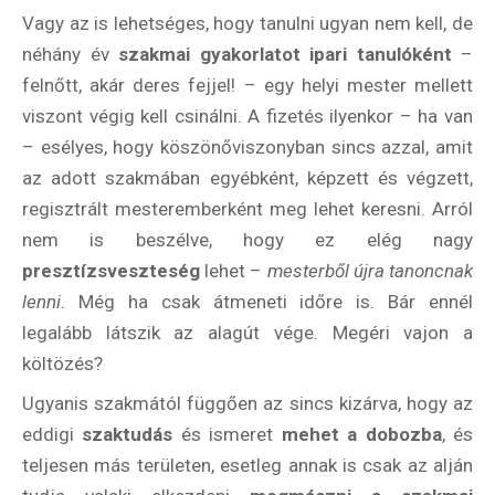
Vagy az is lehetséges, hogy tanulni ugyan nem kell, de
néhány év
szakmai gyakorlatot ipari tanulóként
–
felnőtt, akár deres fejjel! – egy helyi mester mellett
viszont végig kell csinálni. A fizetés ilyenkor – ha van
– esélyes, hogy köszönőviszonyban sincs azzal, amit
az adott szakmában egyébként, képzett és végzett,
regisztrált mesteremberként meg lehet keresni. Arról
nem is beszélve, hogy ez elég nagy
presztízsveszteség
lehet –
mesterből újra tanoncnak
lenni
. Még ha csak átmeneti időre is. Bár ennél
legalább látszik az alagút vége. Megéri vajon a
költözés?
Ugyanis szakmától függően az sincs kizárva, hogy az
eddigi
szaktudás
és ismeret
mehet a dobozba
, és
teljesen más területen, esetleg annak is csak az alján