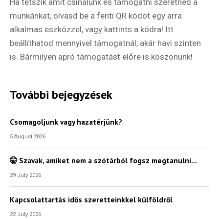
Ha tetszik amit csinálunk és támogatni szeretnéd a
munkánkat, olvasd be a fenti QR kódot egy arra
alkalmas eszközzel, vagy kattints a kódra! Itt
beállíthatod mennyivel támogatnál, akár havi szinten
is. Bármilyen apró támogatást előre is köszönünk!
További bejegyzések
Csomagoljunk vagy hazatérjünk?
5 August 2026
🤫 Szavak, amiket nem a szótárból fogsz megtanulni…
29 July 2026
Kapcsolattartás idős szeretteinkkel külföldről
22 July 2026