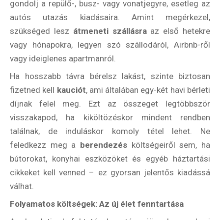
gondolj a repülő-, busz- vagy vonatjegyre, esetleg az
autós utazás kiadásaira. Amint megérkezel,
szükséged lesz
átmeneti szállásra
az első hetekre
vagy hónapokra, legyen szó szállodáról, Airbnb-ről
vagy ideiglenes apartmanról.
Ha hosszabb távra bérelsz lakást, szinte biztosan
fizetned kell
kauciót
, ami általában egy-két havi bérleti
díjnak felel meg. Ezt az összeget legtöbbször
visszakapod, ha kiköltözéskor mindent rendben
találnak, de induláskor komoly tétel lehet. Ne
feledkezz meg a
berendezés
költségeiről sem, ha
bútorokat, konyhai eszközöket és egyéb háztartási
cikkeket kell venned – ez gyorsan jelentős kiadássá
válhat.
Folyamatos költségek: Az új élet fenntartása