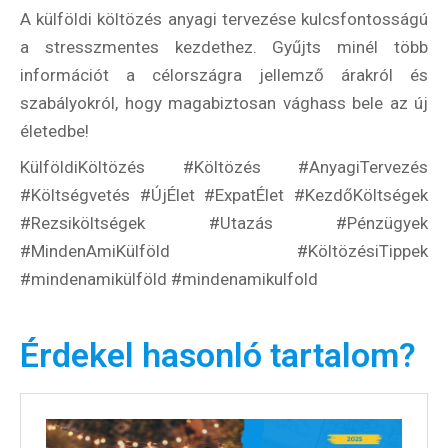
A külföldi költözés anyagi tervezése kulcsfontosságú
a stresszmentes kezdethez. Gyűjts minél több
információt a célországra jellemző árakról és
szabályokról, hogy magabiztosan vághass bele az új
életedbe!
KülföldiKöltözés #Költözés #AnyagiTervezés
#Költségvetés #ÚjÉlet #ExpatÉlet #KezdőKöltségek
#Rezsiköltségek #Utazás #Pénzügyek
#MindenAmiKülföld #KöltözésiTippek
#mindenamikülföld #mindenamikulfold
Érdekel hasonló tartalom?