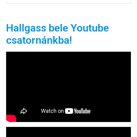
Hallgass bele Youtube
csatornánkba!
Hírlevél
Email Cím
*