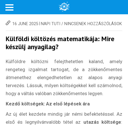
|
16 JUNE 2025
NAPI TUTI
/
NINCSENEK HOZZÁSZÓLÁSOK
Külföldi költözés matematikája: Mire
készülj anyagilag?
Külföldre költözni felejthetetlen kaland, amely
rengeteg izgalmat tartogat, de a zökkenőmentes
átmenethez elengedhetetlen az alapos anyagi
tervezés. Lássuk, milyen költségekkel kell számolnod,
hogy a váltás valóban zökkenőmentes legyen.
Kezdő költségek: Az első lépések ára
Az új élet kezdete mindig jár némi befektetéssel. Az
első és legnyilvánvalóbb tétel az
utazás költsége
: