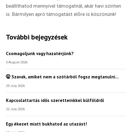
beállíthatod mennyivel támogatnál, akár havi szinten
is. Bármilyen apró támogatást előre is köszönünk!
További bejegyzések
Csomagoljunk vagy hazatérjünk?
5 August 2026
🤫 Szavak, amiket nem a szótárból fogsz megtanulni…
29 July 2026
Kapcsolattartás idős szeretteinkkel külföldről
22 July 2026
Egy ékezet miatt bukhatod az utazást!