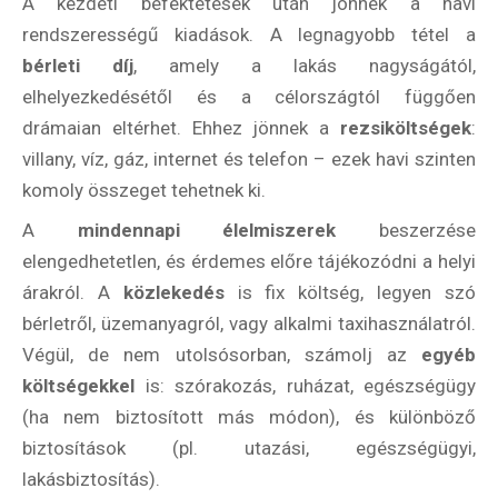
A kezdeti befektetések után jönnek a havi
rendszerességű kiadások. A legnagyobb tétel a
bérleti díj
, amely a lakás nagyságától,
elhelyezkedésétől és a célországtól függően
drámaian eltérhet. Ehhez jönnek a
rezsiköltségek
:
villany, víz, gáz, internet és telefon – ezek havi szinten
komoly összeget tehetnek ki.
A
mindennapi élelmiszerek
beszerzése
elengedhetetlen, és érdemes előre tájékozódni a helyi
árakról. A
közlekedés
is fix költség, legyen szó
bérletről, üzemanyagról, vagy alkalmi taxihasználatról.
Végül, de nem utolsósorban, számolj az
egyéb
költségekkel
is: szórakozás, ruházat, egészségügy
(ha nem biztosított más módon), és különböző
biztosítások (pl. utazási, egészségügyi,
lakásbiztosítás).